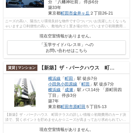
分 「八幡神社前」 停歩6分
築33年
東京都
町田市
金井ヶ丘
２丁目26-21
ニーズの高い、陽当たり環境良好な物件です◎ついついお洗濯したくなっち
ゃいますよ◎利便性の高い、敷地内ゴミ置き場が付いています◎初期費用を
カードでお支払いいただけるので、カード...
現在空室情報がありません。
「玉学サイドパレスⅢ」への
お問い合わせはこちら
【新築】ザ・パークハウス 町田テラス
賃貸 | マンション
横浜線
「
町田
」駅 徒歩7分
小田急小田原線
「
町田
」駅 徒歩7分
横浜線
「
成瀬
」駅 バス14分 「原町田四
丁目」 停歩3分
築7年
東京都
町田市
原町田
５丁目5-13
【新築】ザ・パークハウス 町田テラスの詳しい情報☆初期費用のカード決
済で、賢くポイントを貯めませんか☆ニーズが高まっており求められている
設備が敷地内ごみ置き場です☆メールアド...
現在空室情報がありません。