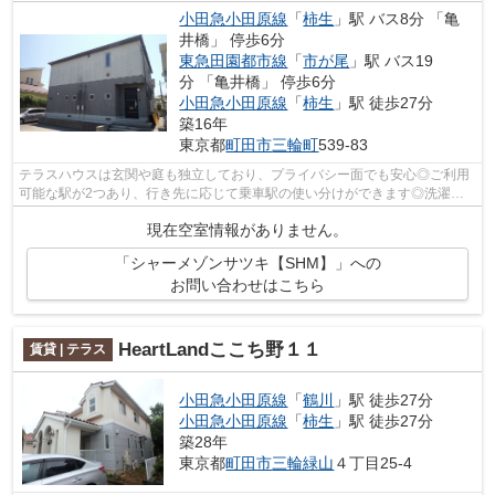
小田急小田原線
「
柿生
」駅 バス8分 「亀
井橋」 停歩6分
東急田園都市線
「
市が尾
」駅 バス19
分 「亀井橋」 停歩6分
小田急小田原線
「
柿生
」駅 徒歩27分
築16年
東京都
町田市
三輪町
539-83
テラスハウスは玄関や庭も独立しており、プライバシー面でも安心◎ご利用
可能な駅が2つあり、行き先に応じて乗車駅の使い分けができます◎洗濯物
も自然乾燥ですぐ乾く通風良好な間取りの...
現在空室情報がありません。
「シャーメゾンサツキ【SHM】」への
お問い合わせはこちら
HeartLandここち野１１
賃貸 | テラス
小田急小田原線
「
鶴川
」駅 徒歩27分
小田急小田原線
「
柿生
」駅 徒歩27分
築28年
東京都
町田市
三輪緑山
４丁目25-4