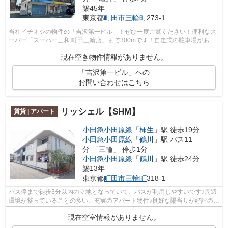
築45年
東京都
町田市
三輪町
273-1
当社イチオシの物件の「吉沢第一ビル」！ぜひ一度ご覧ください！便利なス
ーパー「スーパー三和 町田三輪店」まで300mです！自走式の駐車場がある
物件です！バス停が徒歩3分圏内にあり...
現在空き物件情報がありません。
「吉沢第一ビル」への
お問い合わせはこちら
リッシェル【SHM】
賃貸 | アパート
小田急小田原線
「
柿生
」駅 徒歩19分
小田急小田原線
「
鶴川
」駅 バス11
分 「三輪」 停歩1分
小田急小田原線
「
鶴川
」駅 徒歩24分
築13年
東京都
町田市
三輪町
318-1
バス停まで徒歩3分以内の立地となっていて、バスが利用しやすいです♪周辺
環境が整っていることの多い、充実のアパート物件♪良好な陽当りが好評の、
魅力溢れる一押しの物件です♪是非あ...
現在空室情報がありません。