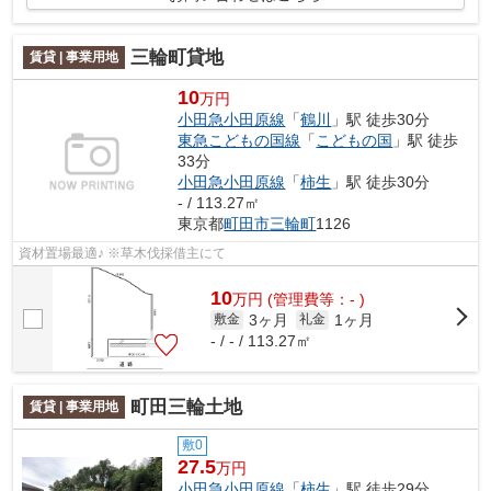
三輪町貸地
賃貸 | 事業用地
10
万円
小田急小田原線
「
鶴川
」駅 徒歩30分
東急こどもの国線
「
こどもの国
」駅 徒歩
33分
小田急小田原線
「
柿生
」駅 徒歩30分
- / 113.27㎡
東京都
町田市
三輪町
1126
資材置場最適♪ ※草木伐採借主にて
10
万
円
(管理費等：- )
3ヶ月
1ヶ月
敷金
礼金
- / - / 113.27㎡
町田三輪土地
賃貸 | 事業用地
敷0
27.5
万円
小田急小田原線
「
柿生
」駅 徒歩29分