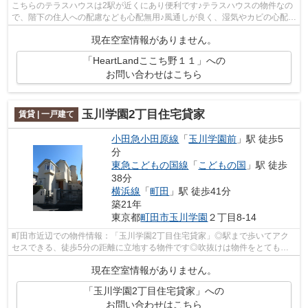
こちらのテラスハウスは2駅が近くにあり便利です♪テラスハウスの物件なの
で、階下の住人への配慮なども心配無用♪風通しが良く、湿気やカビの心配が
少ないテラスハウスです♪町田市エリ...
現在空室情報がありません。
「HeartLandここち野１１」への
お問い合わせはこちら
玉川学園2丁目住宅貸家
賃貸 | 一戸建て
小田急小田原線
「
玉川学園前
」駅 徒歩5
分
東急こどもの国線
「
こどもの国
」駅 徒歩
38分
横浜線
「
町田
」駅 徒歩41分
築21年
東京都
町田市
玉川学園
２丁目8-14
町田市近辺での物件情報：「玉川学園2丁目住宅貸家」◎駅まで歩いてアク
セスできる、徒歩5分の距離に立地する物件です◎吹抜けは物件をとても広
く感じさせる事ができるんですよ◎ぜひご覧...
現在空室情報がありません。
「玉川学園2丁目住宅貸家」への
お問い合わせはこちら