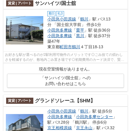
サンハイツ/国士舘
賃貸 | アパート
敷0
礼0
小田急小田原線
「
鶴川
」駅 バス13
分 「国士舘大学前」 停歩1分
小田急多摩線
「
栗平
」駅 徒歩36分
小田急多摩線
「
黒川
」駅 徒歩37分
築47年
東京都
町田市
鶴川
４丁目18-13
お好きな駅が選べるのが2駅利用可物件のメリットです◎ごみ捨ての煩わし
さを軽減するのが、敷地内ごみ置き場です◎初期費用のカード決済で、賢く
ポイントを貯めませんか◎コンパクトな間...
現在空室情報がありません。
「サンハイツ/国士舘」への
お問い合わせはこちら
グランドソレーユ【SHM】
賃貸 | アパート
小田急小田原線
「
鶴川
」駅 徒歩5分
小田急多摩線
「
小田急多摩センター
」
駅 バス28分 「鶴川駅」 停歩6分
京王相模原線
「
京王永山
」駅 バス32