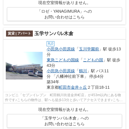
現在空室情報がありません。
「ロゼ・YANAGIMURA」への
お問い合わせはこちら
玉学サンパル木倉
賃貸 | アパート
礼0
小田急小田原線
「
玉川学園前
」駅 徒歩13
分
東急こどもの国線
「
こどもの国
」駅 徒歩
43分
小田急小田原線
「
鶴川
」駅 バス11
分 「八幡神社前下車」 停歩4分
築34年
東京都
町田市
金井ヶ丘
２丁目18-11
コンビニ「セブンイレブン 町田鶴川街道金井町店」が453m以内にある物
件です♪こちらの物件は、駅へも徒歩13分と歩いてアクセスできます♪こちら
は初期費用をカードでお支払いいただけ...
現在空室情報がありません。
「玉学サンパル木倉」への
お問い合わせはこちら