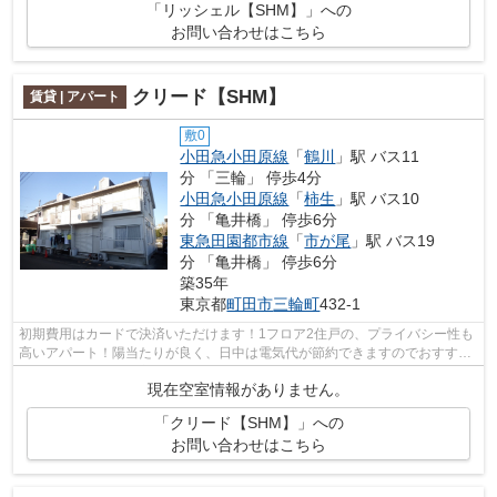
「リッシェル【SHM】」への
お問い合わせはこちら
クリード【SHM】
賃貸 | アパート
敷0
小田急小田原線
「
鶴川
」駅 バス11
分 「三輪」 停歩4分
小田急小田原線
「
柿生
」駅 バス10
分 「亀井橋」 停歩6分
東急田園都市線
「
市が尾
」駅 バス19
分 「亀井橋」 停歩6分
築35年
東京都
町田市
三輪町
432-1
初期費用はカードで決済いただけます！1フロア2住戸の、プライバシー性も
高いアパート！陽当たりが良く、日中は電気代が節約できますのでおすすめ
です！車をお持ちの方にもオススメの...
現在空室情報がありません。
「クリード【SHM】」への
お問い合わせはこちら