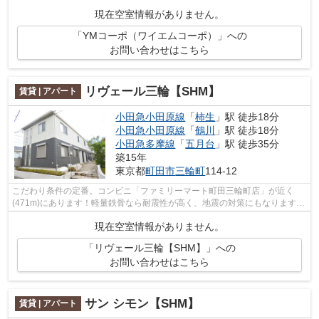
所へのアクセスが便利になる、2駅利用...
現在空室情報がありません。
「YMコーポ（ワイエムコーポ）」への
お問い合わせはこちら
リヴェール三輪【SHM】
賃貸 | アパート
小田急小田原線
「
柿生
」駅 徒歩18分
小田急小田原線
「
鶴川
」駅 徒歩18分
小田急多摩線
「
五月台
」駅 徒歩35分
築15年
東京都
町田市
三輪町
114-12
こだわり条件の定番。コンビニ「ファミリーマート町田三輪町店」が近く
(471m)にあります！軽量鉄骨なら耐震性が高く、地震の対策にもなります
よ！コンパクトな間取りで使い勝手のいい...
現在空室情報がありません。
「リヴェール三輪【SHM】」への
お問い合わせはこちら
サン シモン【SHM】
賃貸 | アパート