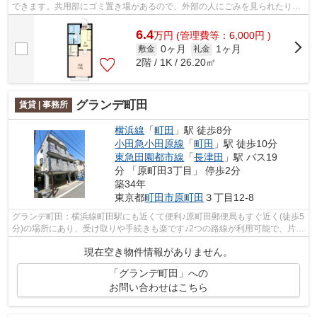
できます。共用部にゴミ置き場があるので、外部の人にごみを見られたり持
っていかれるリスクが低くなります。...
6.4
万
円
(管理費等：6,000円 )
0ヶ月
1ヶ月
敷金
礼金
2階 / 1K / 26.20㎡
グランデ町田
賃貸 | 事務所
横浜線
「
町田
」駅 徒歩8分
小田急小田原線
「
町田
」駅 徒歩10分
東急田園都市線
「
長津田
」駅 バス19
分 「原町田3丁目」 停歩2分
築34年
東京都
町田市
原町田
３丁目12-8
グランデ町田：横浜線町田駅にも近くて便利♪原町田郵便局もすぐ近く(徒歩5
分)の場所にあり、受け取りや手続きも楽です♪2つの路線が利用可能で、片方
の路線にトラブルがあっても別ルー...
現在空き物件情報がありません。
「グランデ町田」への
お問い合わせはこちら