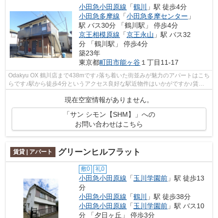
小田急小田原線
「
鶴川
」駅 徒歩4分
小田急多摩線
「
小田急多摩センター
」
駅 バス30分 「鶴川駅」 停歩4分
京王相模原線
「
京王永山
」駅 バス32
分 「鶴川駅」 停歩4分
築23年
東京都
町田市
能ヶ谷
１丁目11-17
Odakyu OX 鶴川店まで438mです♪落ち着いた街並みが魅力のアパートはこち
らです♪駅から徒歩4分というアクセス良好な駅近物件はいかがですか♪賃貸
物件です♪室内環境も整っています♪気に...
現在空室情報がありません。
「サン シモン【SHM】」への
お問い合わせはこちら
グリーンヒルフラット
賃貸 | アパート
敷0
礼0
小田急小田原線
「
玉川学園前
」駅 徒歩13
分
小田急小田原線
「
鶴川
」駅 徒歩38分
小田急小田原線
「
玉川学園前
」駅 バス10
分 「夕日ヶ丘」 停歩3分