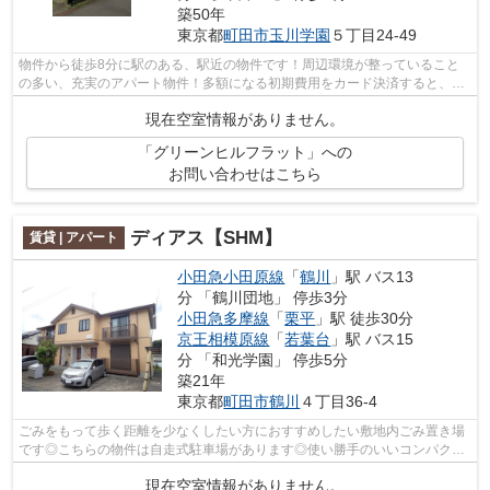
築50年
東京都
町田市
玉川学園
５丁目24-49
物件から徒歩8分に駅のある、駅近の物件です！周辺環境が整っていること
の多い、充実のアパート物件！多額になる初期費用をカード決済すると、ポ
イントがおすすめに貯まります！不動産...
現在空室情報がありません。
「グリーンヒルフラット」への
お問い合わせはこちら
ディアス【SHM】
賃貸 | アパート
小田急小田原線
「
鶴川
」駅 バス13
分 「鶴川団地」 停歩3分
小田急多摩線
「
栗平
」駅 徒歩30分
京王相模原線
「
若葉台
」駅 バス15
分 「和光学園」 停歩5分
築21年
東京都
町田市
鶴川
４丁目36-4
ごみをもって歩く距離を少なくしたい方におすすめしたい敷地内ごみ置き場
です◎こちらの物件は自走式駐車場があります◎使い勝手のいいコンパクト
な間取りが特徴◎味わい深くて趣きある物...
現在空室情報がありません。