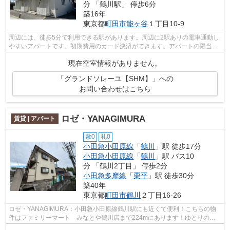
分 「鶴川駅」 停歩6分
築16年
東京都
町田市
能ヶ谷
１丁目10-9
周辺には、徒歩5分で利用できる駅があります。周辺に2駅ありの電車通勤し
やすいアパートです。初期費用のカード決済ができます。アパートの陽当り
も良く、昼間には照明要らずで経済的...
現在空室情報がありません。
「グランドソレーユ【SHM】」への
お問い合わせはこちら
ロゼ・YANAGIMURA
賃貸 | アパート
敷0
礼0
小田急小田原線
「
鶴川
」駅 徒歩17分
小田急小田原線
「
鶴川
」駅 バス10
分 「鶴川2丁目」 停歩2分
小田急多摩線
「
栗平
」駅 徒歩30分
築40年
東京都
町田市
鶴川
２丁目16-26
ロゼ・YANAGIMURA：小田急小田原線鶴川駅にも近くて便利！こちらの物
件はファミリーマート みなとや鶴川店まで224mにあります！ゆとりのあ
る時間が作れる、バス停まで徒歩3分以内のア...