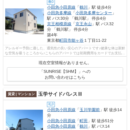
敷0
小田急小田原線
「
鶴川
」駅 徒歩4分
小田急多摩線
「
小田急多摩センター
」
駅 バス30分 「鶴川駅」 停歩4分
京王相模原線
「
京王永山
」駅 バス32
分 「鶴川駅」 停歩4分
築4年
東京都
町田市
能ヶ谷
１丁目11-22
アレルギー予防に適した、通気性の良い安心のアパートです♪健康な体は新鮮
な空気を吸うところから♪こちらのアパートでは初期費用をカードでお支払い
いただけます♪周辺には、徒歩4分で...
現在空室情報がありません。
「SUNRISE【SHM】」への
お問い合わせはこちら
玉学サイドパレスⅢ
賃貸 | マンション
礼0
小田急小田原線
「
玉川学園前
」駅 徒歩14
分
小田急小田原線
「
町田
」駅 徒歩51分
小田急小田原線
「
鶴川
」駅 バス14