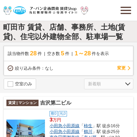
町田市 賃貸、店舗、事務所、土地(賃
貸)、住宅以外建物全部、駐車場一覧
28
5
1～28
該当物件数
件
空き数
件
件を表示
変更
絞り込み条件：
なし
空室のみ
吉沢第二ビル
賃貸 | マンション
敷0
礼0
3
万円
小田急小田原線
「
柿生
」駅 徒歩16分
小田急小田原線
「
鶴川
」駅 徒歩25分