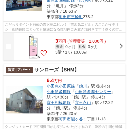
東急田園都市線
「
市が尾
」駅 バス22
分 「亀井」 停歩2分
築45年 / 18.63㎡
東京都
町田市
三輪町
273-2
こだわりポイント満載の吉沢第二ビル！「吉沢第二ビル」のここがイチオ
シ！近隣住民にとっても快適になる敷地内ごみ置き場付きです！多くの方に
ご好評をいただいている、清潔感のある...
3
万
円
(管理費等：2,000円 )
0ヶ月
0ヶ月
敷金
礼金
3階 / 1K / 18.63㎡
サンローズ【SHM】
賃貸 | アパート
6.4
万円
小田急小田原線
「
鶴川
」駅 徒歩4分
小田急多摩線
「
小田急多摩センター
」
駅 バス30分 「鶴川駅」 停歩4分
京王相模原線
「
京王永山
」駅 バス32
分 「鶴川駅」 停歩4分
築21年 / 26.20㎡
東京都
町田市
能ヶ谷
１丁目11-13
クレジットカードで初期費用がお支払いいただけるので、決済の手間が軽減