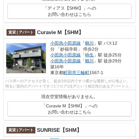
「ディアス【SHM】」への
お問い合わせはこちら
Curavie M【SHM】
賃貸 | アパート
小田急小田原線
「
鶴川
」駅 バス12
分 「妙福寺前」 停歩2分
小田急小田原線
「
柿生
」駅 徒歩25分
小田急小田原線
「
鶴川
」駅 徒歩29分
築16年
東京都
町田市
三輪町
1567-1
バス停へのアクセスが良く、徒歩3分以内です☆暖かな陽射しが心地よい、
明るい室内のアパートです☆1フロア1住戸という独立性のあるアパート☆車
をお持ちの方にもオススメの、自走式駐車...
現在空室情報がありません。
「Curavie M【SHM】」への
お問い合わせはこちら
SUNRISE【SHM】
賃貸 | アパート