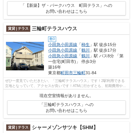
「【新築】ザ・パークハウス 町田テラス」への
お問い合わせはこちら
三輪町テラスハウス
賃貸 | テラス
敷0
小田急小田原線
「
柿生
」駅 徒歩15分
小田急小田原線
「
鶴川
」駅 徒歩17分
小田急小田原線
「
鶴川
」駅 バス8分 「第
一住宅(町田市)」 停歩3分
築16年
東京都
町田市
三輪町
31-84
ぜひ一度見ていただきたい、「三輪町テラスハウス」です！2駅利用できる
立地となっていて、アクセスが良いです！ATMに行かずとも、初期費用や家
賃をカードで決済できます！魅力も多い...
現在空室情報がありません。
「三輪町テラスハウス」への
お問い合わせはこちら
シャーメゾンサツキ【SHM】
賃貸 | テラス