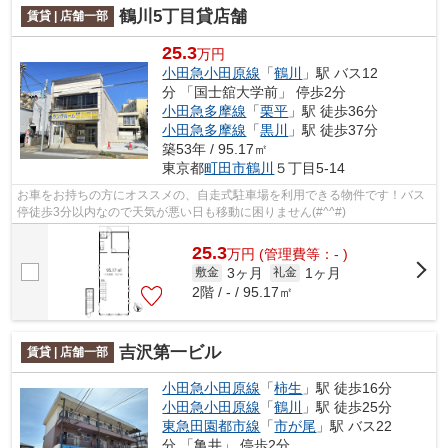
鶴川5丁目貸店舗
賃貸 | 店舗一部
25.3
万円
小田急小田原線
「
鶴川
」駅 バス12
分 「国士舘大学前」 停歩2分
小田急多摩線
「
栗平
」駅 徒歩36分
小田急多摩線
「
黒川
」駅 徒歩37分
築53年 / 95.17㎡
東京都
町田市
鶴川
５丁目5-14
お車をお持ちの方にオススメの、自走式駐車場を利用できる物件です！バス
停徒歩3分以内なので天気が悪い日も移動に困りません(#^^#)
25.3
万
円
(管理費等：- )
3ヶ月
1ヶ月
敷金
礼金
2階 / - / 95.17㎡
吉沢第一ビル
賃貸 | 店舗一部
小田急小田原線
「
柿生
」駅 徒歩16分
小田急小田原線
「
鶴川
」駅 徒歩25分
東急田園都市線
「
市が尾
」駅 バス22
分 「亀井」 停歩2分