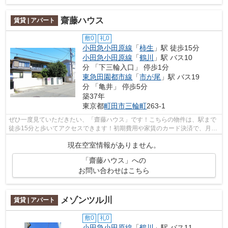
齋藤ハウス
賃貸 | アパート
敷0
礼0
小田急小田原線
「
柿生
」駅 徒歩15分
小田急小田原線
「
鶴川
」駅 バス10
分 「下三輪入口」 停歩1分
東急田園都市線
「
市が尾
」駅 バス19
分 「亀井」 停歩5分
築37年
東京都
町田市
三輪町
263-1
ぜひ一度見ていただきたい、「齋藤ハウス」です！こちらの物件は、駅まで
徒歩15分と歩いてアクセスできます！初期費用や家賃のカード決済で、月々
の支払の手間を省けます！多くの方に...
現在空室情報がありません。
「齋藤ハウス」への
お問い合わせはこちら
メゾンツル川
賃貸 | アパート
敷0
礼0
小田急小田原線
「
鶴川
」駅 バス11