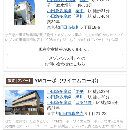
分 「給水塔前」 停歩3分
小田急多摩線
「
栗平
」駅 徒歩31分
小田急多摩線
「
黒川
」駅 徒歩46分
築39年
東京都
町田市
鶴川
５丁目18-6
小田急小田原線鶴川駅周辺物件：メゾンツル川◎こちらの物件からセブンイ
レブン町田鶴川団地店まで208mです◎こちらの物件はアパートです◎新し
い日々を送るにふさわしい、きれいな室内で...
現在空室情報がありません。
「メゾンツル川」への
お問い合わせはこちら
YMコーポ（ワイエムコーポ）
賃貸 | アパート
小田急多摩線
「
栗平
」駅 徒歩29分
小田急多摩線
「
黒川
」駅 徒歩26分
小田急多摩線
「
はるひ野
」駅 徒歩35分
築21年
東京都
町田市
真光寺
３丁目21-23
ぜひ一度見ていただきたい、「YMコーポ（ワイエムコーポ）」です♪こちら
の物件はスーパー「スーパー三和 鶴川店」が292m以内にあります♪様々な場