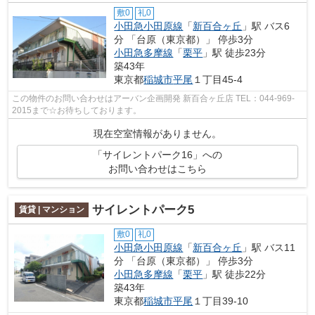
敷0
礼0
小田急小田原線
「
新百合ヶ丘
」駅 バス6
分 「台原（東京都）」 停歩3分
小田急多摩線
「
栗平
」駅 徒歩23分
築43年
東京都
稲城市
平尾
１丁目45-4
この物件のお問い合わせはアーバン企画開発 新百合ヶ丘店 TEL：044-969-
2015まで☆お待ちしております。
現在空室情報がありません。
「サイレントパーク16」への
お問い合わせはこちら
サイレントパーク5
賃貸 | マンション
敷0
礼0
小田急小田原線
「
新百合ヶ丘
」駅 バス11
分 「台原（東京都）」 停歩3分
小田急多摩線
「
栗平
」駅 徒歩22分
築43年
東京都
稲城市
平尾
１丁目39-10