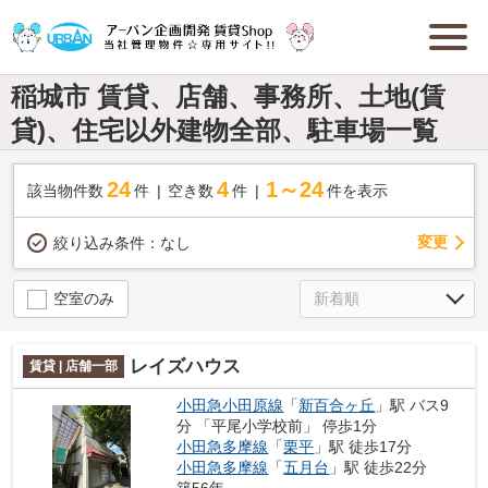
稲城市 賃貸、店舗、事務所、土地(賃
貸)、住宅以外建物全部、駐車場一覧
24
4
1～24
該当物件数
件
空き数
件
件を表示
変更
絞り込み条件：
なし
空室のみ
レイズハウス
賃貸 | 店舗一部
小田急小田原線
「
新百合ヶ丘
」駅 バス9
分 「平尾小学校前」 停歩1分
小田急多摩線
「
栗平
」駅 徒歩17分
小田急多摩線
「
五月台
」駅 徒歩22分
築56年