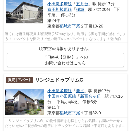
小田急多摩線
「
五月台
」駅 徒歩17分
京王相模原線
「
稲城
」駅 バス20分 「下
平尾」 停歩2分
築24年
東京都
稲城市
平尾
２丁目19-26
近くには麻生郵便局 郵便配達(257m)があり、利用する際も手間が減るでしょ
う！コンパクトな間取りで使い勝手のいいアパートになってます！魅力的な
室内環境のある、駅へも徒歩13分の物...
現在空室情報がありません。
「Flat-A【SHM】」への
お問い合わせはこちら
リンジュドゥプリムG
賃貸 | アパート
小田急多摩線
「
栗平
」駅 徒歩17分
小田急小田原線
「
新百合ヶ丘
」駅 バス16
分 「平尾小学校」 停歩3分
築11年
東京都
稲城市
平尾
１丁目32-9
「リンジュドゥプリムG」の物件情報をお探しならお気軽にお問い合わせく
ださい♪歩いて徒歩5分の場所にドラッグセイムス 稲城上平尾店もあります♪
敷地内にはキレイなゴミ捨て場も設けら...