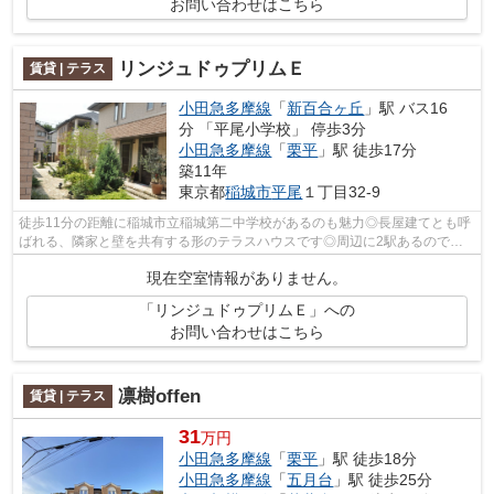
お問い合わせはこちら
リンジュドゥプリムＥ
賃貸 | テラス
小田急多摩線
「
新百合ヶ丘
」駅 バス16
分 「平尾小学校」 停歩3分
小田急多摩線
「
栗平
」駅 徒歩17分
築11年
東京都
稲城市
平尾
１丁目32-9
徒歩11分の距離に稲城市立稲城第二中学校があるのも魅力◎長屋建てとも呼
ばれる、隣家と壁を共有する形のテラスハウスです◎周辺に2駅あるので電
車通勤しやすいです◎新しい日々を送るに...
現在空室情報がありません。
「リンジュドゥプリムＥ」への
お問い合わせはこちら
凛樹offen
賃貸 | テラス
31
万円
小田急多摩線
「
栗平
」駅 徒歩18分
小田急多摩線
「
五月台
」駅 徒歩25分