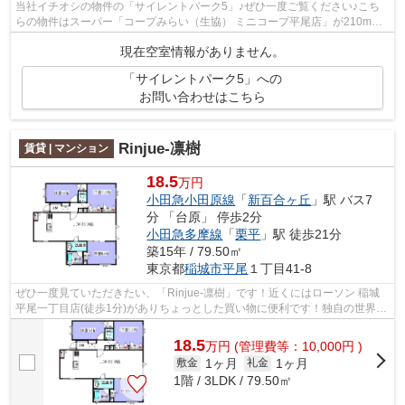
当社イチオシの物件の「サイレントパーク5」♪ぜひ一度ご覧ください♪こち
らの物件はスーパー「コープみらい（生協） ミニコープ平尾店」が210m以
内にあります♪バスをよく利用する方にと...
現在空室情報がありません。
「サイレントパーク5」への
お問い合わせはこちら
Rinjue-凛樹
賃貸 | マンション
18.5
万円
小田急小田原線
「
新百合ヶ丘
」駅 バス7
分 「台原」 停歩2分
小田急多摩線
「
栗平
」駅 徒歩21分
築15年 / 79.50㎡
東京都
稲城市
平尾
１丁目41-8
ぜひ一度見ていただきたい、「Rinjue-凛樹」です！近くにはローソン 稲城
平尾一丁目店(徒歩1分)がありちょっとした買い物に便利です！独自の世界観
が輝くデザイナーズ物件は魅力溢れる...
18.5
万
円
(管理費等：10,000円 )
1ヶ月
1ヶ月
敷金
礼金
1階 / 3LDK / 79.50㎡