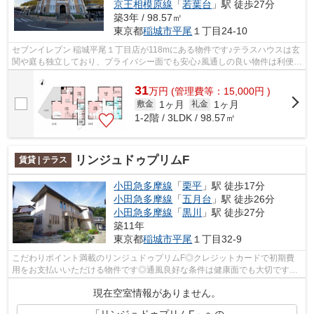
京王相模原線
「
若葉台
」駅 徒歩27分
築3年 / 98.57㎡
東京都
稲城市
平尾
１丁目24-10
セブンイレブン 稲城平尾１丁目店が118mにある物件です♪テラスハウスは玄
関や庭も独立しており、プライバシー面でも安心♪風通しの良い物件は利便性
が高く好条件です♪ぜひご覧いただき...
31
万
円
(管理費等：15,000円 )
1ヶ月
1ヶ月
敷金
礼金
1-2階 / 3LDK / 98.57㎡
リンジュドゥプリムF
賃貸 | テラス
小田急多摩線
「
栗平
」駅 徒歩17分
小田急多摩線
「
五月台
」駅 徒歩26分
小田急多摩線
「
黒川
」駅 徒歩27分
築11年
東京都
稲城市
平尾
１丁目32-9
こだわりポイント満載のリンジュドゥプリムF◎クレジットカードで初期費
用をお支払いいただける物件です◎通風良好な条件は健康面でも大切です◎
そんな観点からもおすすめの物件をご提供...
現在空室情報がありません。