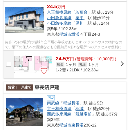
24.5
万円
京王相模原線
「
若葉台
」駅 徒歩19分
小田急多摩線
「
栗平
」駅 徒歩19分
小田急多摩線
「
黒川
」駅 徒歩24分
築5年 / 102.38㎡
東京都
稲城市
坂浜
４丁目24-3
徒歩12分の場所に稲城市立平尾小学校があります♪テラスハウスの物件なの
で、階下の住人への配慮なども心配無用♪様々な場所へのアクセスが便利にな
る、2駅利用可能なテラスハウスです♪...
24.5
万
円
(管理費等：10,000円 )
1ヶ月
1ヶ月
敷金
礼金
1-2階 / 2LDK / 102.38㎡
東長沼戸建
賃貸 | 一戸建て
礼0
南武線
「
稲城長沼
」駅 徒歩5分
京王相模原線
「
稲城
」駅 徒歩20分
西武多摩川線
「
競艇場前
」駅 徒歩37分
築39年
東京都
稲城市
東長沼
236-12