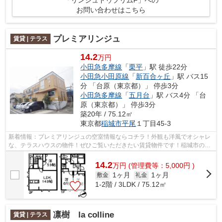
「リンジュドゥプリムF」への
お問い合わせはこちら
プレミアリンジュ
賃貸 | テラス
14.2
万円
小田急多摩線
「
栗平
」駅 徒歩22分
小田急小田原線
「
新百合ヶ丘
」駅 バス15
分 「台原（東京都）」 停歩3分
小田急多摩線
「
五月台
」駅 バス4分 「台
原（東京都）」 停歩3分
築20年 / 75.12㎡
東京都
稲城市
平尾
１丁目45-3
新着情報：プレミアリンジュの空室情報ならコチラ！外観も洋風でオシャレ
な、テラスハウスの物件！ぜひご覧いただきたい賃貸物件です！稲城市の物
件選びに後悔したくない！そんな方は...
14.2
万
円
(管理費等：5,000円 )
1ヶ月
1ヶ月
敷金
礼金
1-2階 / 3LDK / 75.12㎡
凛樹 la colline
賃貸 | テラス