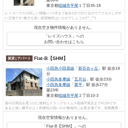
東京都
稲城市
平尾
１丁目35-18
レイズハウスの詳しい情報♪バス停まで徒歩1分で行けるのでアクセスしやす
い立地です♪魅力も多い賃貸物件はいかがでしょうか(*^_^*)
現在空き物件情報がありません。
「レイズハウス」への
お問い合わせはこちら
Flat-B【SHM】
賃貸 | アパート
小田急小田原線
「
新百合ヶ丘
」駅 徒歩18
分
小田急多摩線
「
五月台
」駅 徒歩23分
小田急多摩線
「
栗平
」駅 徒歩27分
築23年
東京都
稲城市
平尾
２丁目10-3
薬や日用品を買うのに便利なドラッグセイムス稲城平尾店まで412mです。
あると使い勝手がよく利便性が高いのが敷地内ごみ置き場です。初期費用は
カードで決済いただけます。風通しが良...
現在空室情報がありません。
「Flat-B【SHM】」への