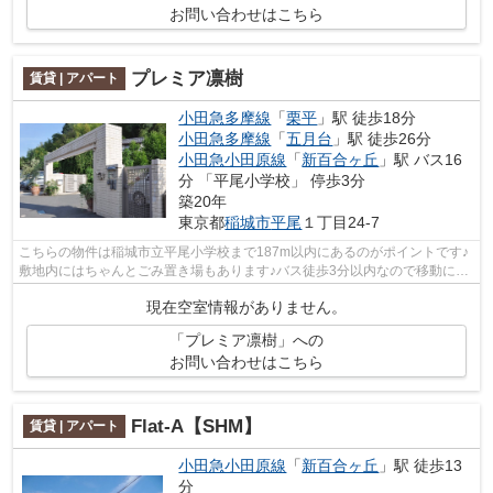
お問い合わせはこちら
プレミア凛樹
賃貸 | アパート
小田急多摩線
「
栗平
」駅 徒歩18分
小田急多摩線
「
五月台
」駅 徒歩26分
小田急小田原線
「
新百合ヶ丘
」駅 バス16
分 「平尾小学校」 停歩3分
築20年
東京都
稲城市
平尾
１丁目24-7
こちらの物件は稲城市立平尾小学校まで187m以内にあるのがポイントです♪
敷地内にはちゃんとごみ置き場もあります♪バス徒歩3分以内なので移動に長
時間歩く必要がありません♪魅力も多い...
現在空室情報がありません。
「プレミア凛樹」への
お問い合わせはこちら
Flat-A【SHM】
賃貸 | アパート
小田急小田原線
「
新百合ヶ丘
」駅 徒歩13
分