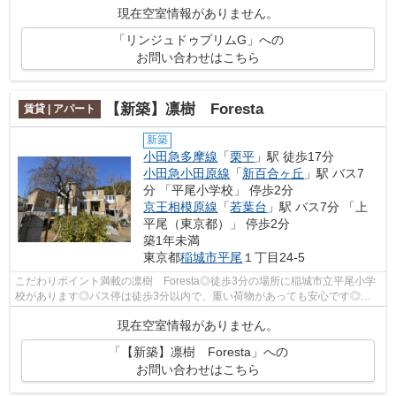
現在空室情報がありません。
「リンジュドゥプリムG」への
お問い合わせはこちら
【新築】凛樹 Foresta
賃貸 | アパート
新築
小田急多摩線
「
栗平
」駅 徒歩17分
小田急小田原線
「
新百合ヶ丘
」駅 バス7
分 「平尾小学校」 停歩2分
京王相模原線
「
若葉台
」駅 バス7分 「上
平尾（東京都）」 停歩2分
築1年未満
東京都
稲城市
平尾
１丁目24-5
こだわりポイント満載の凛樹 Foresta◎徒歩3分の場所に稲城市立平尾小学
校があります◎バス停は徒歩3分以内で、重い荷物があっても安心です◎こ
ちらの物件はアパートです◎小田急多摩線栗...
現在空室情報がありません。
「【新築】凛樹 Foresta」への
お問い合わせはこちら