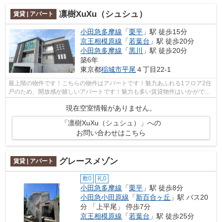
凛樹XuXu（シュシュ）
賃貸 | アパート
小田急多摩線
「
栗平
」駅 徒歩15分
京王相模原線
「
若葉台
」駅 徒歩20分
小田急多摩線
「
黒川
」駅 徒歩20分
築6年
東京都
稲城市
平尾
４丁目22-1
最上階の物件です！こちらの物件はアパートです！魅力あふれる1フロア2住
戸のため、開放感が嬉しいアパートです！魅力も多い賃貸物件はいかがでし
ょうか！丁寧かつ迅速に対応する事を...
現在空室情報がありません。
「凛樹XuXu（シュシュ）」への
お問い合わせはこちら
グレースメゾン
賃貸 | アパート
敷0
礼0
小田急多摩線
「
栗平
」駅 徒歩8分
小田急小田原線
「
新百合ヶ丘
」駅 バス20
分 「上平尾」 停歩7分
京王相模原線
「
若葉台
」駅 徒歩25分