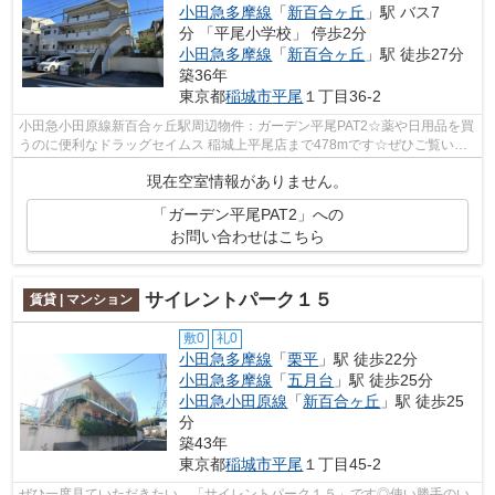
小田急多摩線
「
新百合ヶ丘
」駅 バス7
分 「平尾小学校」 停歩2分
小田急多摩線
「
新百合ヶ丘
」駅 徒歩27分
築36年
東京都
稲城市
平尾
１丁目36-2
小田急小田原線新百合ヶ丘駅周辺物件：ガーデン平尾PAT2☆薬や日用品を買
うのに便利なドラッグセイムス 稲城上平尾店まで478mです☆ぜひご覧いた
だきたい賃貸物件です☆当社は稲城市エリ...
現在空室情報がありません。
「ガーデン平尾PAT2」への
お問い合わせはこちら
サイレントパーク１５
賃貸 | マンション
敷0
礼0
小田急多摩線
「
栗平
」駅 徒歩22分
小田急多摩線
「
五月台
」駅 徒歩25分
小田急小田原線
「
新百合ヶ丘
」駅 徒歩25
分
築43年
東京都
稲城市
平尾
１丁目45-2
ぜひ一度見ていただきたい、「サイレントパーク１５」です◎使い勝手のい