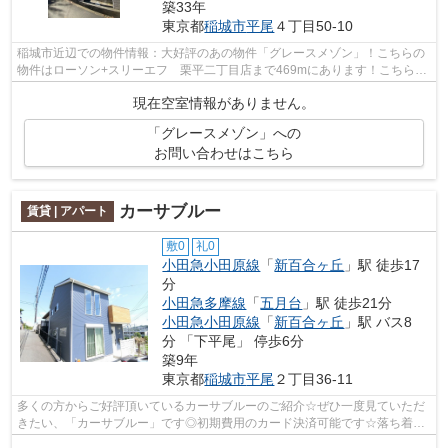
築33年
東京都
稲城市
平尾
４丁目50-10
稲城市近辺での物件情報：大好評のあの物件「グレースメゾン」！こちらの
物件はローソン+スリーエフ 栗平二丁目店まで469mにあります！こちらの
物件では初期費用をカードでお支払いい...
現在空室情報がありません。
「グレースメゾン」への
お問い合わせはこちら
カーサブルー
賃貸 | アパート
敷0
礼0
小田急小田原線
「
新百合ヶ丘
」駅 徒歩17
分
小田急多摩線
「
五月台
」駅 徒歩21分
小田急小田原線
「
新百合ヶ丘
」駅 バス8
分 「下平尾」 停歩6分
築9年
東京都
稲城市
平尾
２丁目36-11
多くの方からご好評頂いているカーサブルーのご紹介☆ぜひ一度見ていただ
きたい、「カーサブルー」です◎初期費用のカード決済可能です☆落ち着い
た街並みが魅力のアパートはこちらです☆...