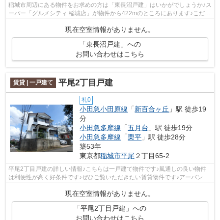
稲城市周辺にある物件をお求めの方は「東長沼戸建」はいかがでしょうか♪ス
ーパー「グルメシティ 稲城店」が物件から422mのところにあります♪こだわ
り条件、通風良好のシンプルな作りの...
現在空室情報がありません。
「東長沼戸建」への
お問い合わせはこちら
平尾2丁目戸建
賃貸 | 一戸建て
礼0
小田急小田原線
「
新百合ヶ丘
」駅 徒歩19
分
小田急多摩線
「
五月台
」駅 徒歩19分
小田急多摩線
「
栗平
」駅 徒歩28分
築53年
東京都
稲城市
平尾
２丁目65-2
平尾2丁目戸建の詳しい情報♪こちらは一戸建て物件です♪風通しの良い物件
は利便性が高く好条件です♪ぜひご覧いただきたい賃貸物件です♪アーバン企
画開発までのご予約は、urbanshop@urba...
現在空室情報がありません。
「平尾2丁目戸建」への
お問い合わせはこちら