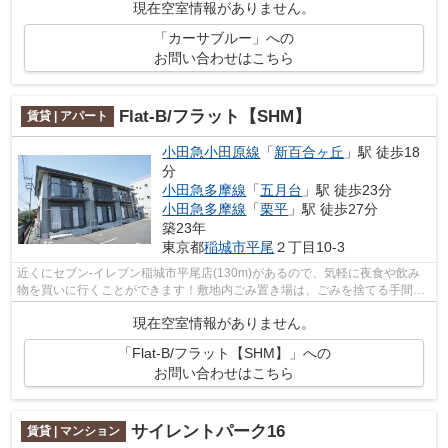
現在空室情報がありません。
「カーサブルー」への
お問い合わせはこちら
Flat-B/フラット【SHM】
賃貸 | アパート
小田急小田原線
「
新百合ヶ丘
」駅 徒歩18
分
小田急多摩線
「
五月台
」駅 徒歩23分
小田急多摩線
「
栗平
」駅 徒歩27分
築23年
東京都
稲城市
平尾
２丁目10-3
近くにセブン-イレブン稲城市平尾店(130m)があるので、気軽に夜食や飲み
物を買いに行くことができます！敷地内ごみ置き場は、ごみを捨てる手間を
減らしてくれます！2駅利用できますの...
現在空室情報がありません。
「Flat-B/フラット【SHM】」への
お問い合わせはこちら
サイレントパーク16
賃貸 | マンション