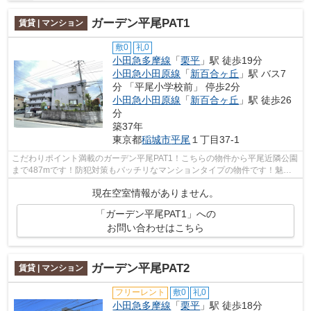
ガーデン平尾PAT1
賃貸 | マンション
敷0
礼0
小田急多摩線
「
栗平
」駅 徒歩19分
小田急小田原線
「
新百合ヶ丘
」駅 バス7
分 「平尾小学校前」 停歩2分
小田急小田原線
「
新百合ヶ丘
」駅 徒歩26
分
築37年
東京都
稲城市
平尾
１丁目37-1
こだわりポイント満載のガーデン平尾PAT1！こちらの物件から平尾近隣公園
まで487mです！防犯対策もバッチリなマンションタイプの物件です！魅力
も多い賃貸物件はいかがでしょうか！当...
現在空室情報がありません。
「ガーデン平尾PAT1」への
お問い合わせはこちら
ガーデン平尾PAT2
賃貸 | マンション
フリーレント
敷0
礼0
小田急多摩線
「
栗平
」駅 徒歩18分