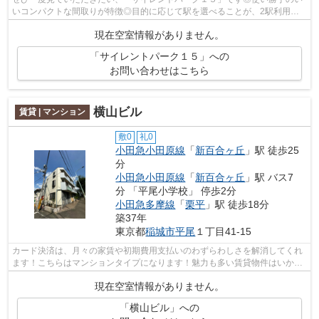
いコンパクトな間取りが特徴◎目的に応じて駅を選べることが、2駅利用で
きるこの物件のメリットです◎費用を抑え...
現在空室情報がありません。
「サイレントパーク１５」への
お問い合わせはこちら
横山ビル
賃貸 | マンション
敷0
礼0
小田急小田原線
「
新百合ヶ丘
」駅 徒歩25
分
小田急小田原線
「
新百合ヶ丘
」駅 バス7
分 「平尾小学校」 停歩2分
小田急多摩線
「
栗平
」駅 徒歩18分
築37年
東京都
稲城市
平尾
１丁目41-15
カード決済は、月々の家賃や初期費用支払いのわずらわしさを解消してくれ
ます！こちらはマンションタイプになります！魅力も多い賃貸物件はいかが
でしょうか！稲城市より、快適な物件...
現在空室情報がありません。
「横山ビル」への