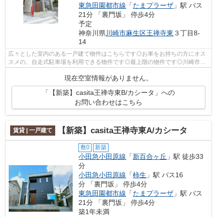
東急田園都市線
「
たまプラーザ
」駅 バス
21分 「裏門坂」 停歩4分
予定
神奈川県
川崎市麻生区
王禅寺東
３丁目8-
14
広々とした室内のある一戸建て物件はこちらです◎お車をお持ちの方にオス
スメの、自走式駐車場を利用できる物件です◎最上階の物件です◎川崎市麻
生区エリアの小田急小田原線新百合ヶ丘駅...
現在空室情報がありません。
「【新築】casita王禅寺東B/カシータ」への
お問い合わせはこちら
【新築】casita王禅寺東A/カシータ
賃貸 | 一戸建て
敷0
新築
小田急小田原線
「
新百合ヶ丘
」駅 徒歩33
分
小田急小田原線
「
柿生
」駅 バス16
分 「裏門坂」 停歩4分
東急田園都市線
「
たまプラーザ
」駅 バス
21分 「裏門坂」 停歩4分
築1年未満