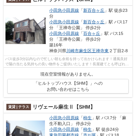
小田急小田原線
「
新百合ヶ丘
」駅 徒歩23
分
小田急小田原線
「
新百合ヶ丘
」駅 バス17
分 「王禅寺公園」 停歩2分
小田急小田原線
「
百合ヶ丘
」駅 バス15
分 「王禅寺公園」 停歩2分
築16年
神奈川県
川崎市麻生区
王禅寺東
２丁目2-8
バス徒歩3分以内なので忙しい朝も余裕を持って出かけられます！通風良好
で陽の当たる気持ちの良い物件をご提供いたします！長屋建てとも呼ばれ
る、隣家と壁を共有する形のテラスハウス...
現在空室情報がありません。
「ヒルトップハウス【SHM】」への
お問い合わせはこちら
リヴェール麻生Ⅱ【SHM】
賃貸 | テラス
小田急小田原線
「
柿生
」駅 バス7分 「麻
生不動入口」 停歩2分
小田急小田原線
「
柿生
」駅 徒歩24分
東急田園都市線
「
市が尾
」駅 バス18