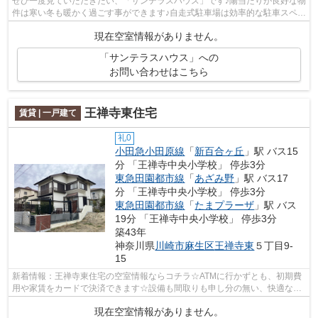
ぜひ一度見ていただきたい、「サンテラスハウス」です♪陽当たりが良好な物
件は寒い冬も暖かく過ごす事ができます♪自走式駐車場は効率的な駐車スペー
スです♪初期費用カード決済で、ポイ...
現在空室情報がありません。
「サンテラスハウス」への
お問い合わせはこちら
王禅寺東住宅
賃貸 | 一戸建て
礼0
小田急小田原線
「
新百合ヶ丘
」駅 バス15
分 「王禅寺中央小学校」 停歩3分
東急田園都市線
「
あざみ野
」駅 バス17
分 「王禅寺中央小学校」 停歩3分
東急田園都市線
「
たまプラーザ
」駅 バス
19分 「王禅寺中央小学校」 停歩3分
築43年
神奈川県
川崎市麻生区
王禅寺東
５丁目9-
15
新着情報：王禅寺東住宅の空室情報ならコチラ☆ATMに行かずとも、初期費
用や家賃をカードで決済できます☆設備も間取りも申し分の無い、快適な住
環境のある戸建て物件です☆魅力も多い賃...
現在空室情報がありません。