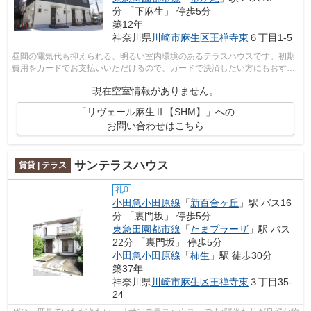
分 「下麻生」 停歩5分
築12年
神奈川県
川崎市麻生区
王禅寺東
６丁目1-5
昼間の電気代も抑えられる、明るい室内環境のあるテラスハウスです。初期
費用をカードでお支払いいただけるので、カードで決済したい方にもおすす
めです。テラスハウスは玄関や庭も独...
現在空室情報がありません。
「リヴェール麻生Ⅱ【SHM】」への
お問い合わせはこちら
サンテラスハウス
賃貸 | テラス
礼0
小田急小田原線
「
新百合ヶ丘
」駅 バス16
分 「裏門坂」 停歩5分
東急田園都市線
「
たまプラーザ
」駅 バス
22分 「裏門坂」 停歩5分
小田急小田原線
「
柿生
」駅 徒歩30分
築37年
神奈川県
川崎市麻生区
王禅寺東
３丁目35-
24