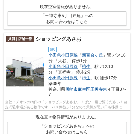
はいかがでしょうか♪アーバン企画開...
現在空室情報がありません。
「王禅寺東5丁目戸建」への
お問い合わせはこちら
ショッピングあさお
賃貸 | 店舗一部
敷0
小田急小田原線
「
新百合ヶ丘
」駅 バス16
分 「大谷」 停歩1分
小田急小田原線
「
柿生
」駅 バス10
分 「真福寺」 停歩2分
小田急小田原線
「
柿生
」駅 徒歩17分
築38年
神奈川県
川崎市麻生区
王禅寺東
４丁目37-
7
当社イチオシの物件の「ショッピングあさお」！ぜひ一度ご覧ください！自
走式駐車場がある物件です！バス停徒歩1分なので天気が悪い日も移動に困
りません(*^_^*)
現在空き物件情報がありません。
「ショッピングあさお」への
お問い合わせはこちら