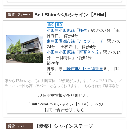
Bell Shine/ベルシャイン【SHM】
賃貸 | アパート
敷0
礼0
小田急小田原線
「
柿生
」駅 バス7分 「王
禅寺口」 停歩4分
東急田園都市線
「
たまプラーザ
」駅 バス
24分 「王禅寺口」 停歩4分
小田急小田原線
「
新百合ヶ丘
」駅 バス14
分 「王禅寺口」 停歩4分
築28年
神奈川県
川崎市麻生区
王禅寺東
６丁目12-
10
家から473mのところに川崎東柿生郵便局があります。1フロア2住戸の、プ
ライバシー性も高いアパートとなっております。こちらは自走式駐車場付き
のアパートです。こちらは初期費用をカ...
現在空室情報がありません。
「Bell Shine/ベルシャイン【SHM】」への
お問い合わせはこちら
【新築】シャインステージ
賃貸 | アパート