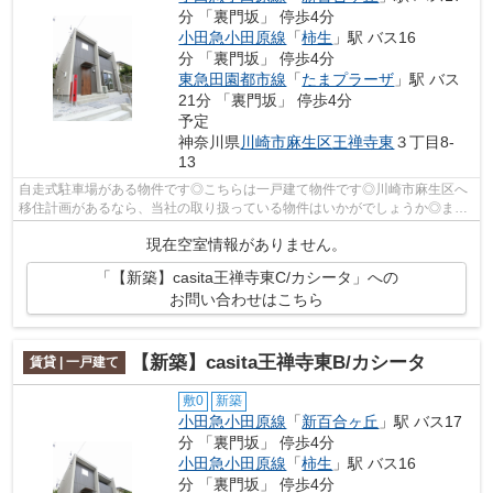
分 「裏門坂」 停歩4分
小田急小田原線
「
柿生
」駅 バス16
分 「裏門坂」 停歩4分
東急田園都市線
「
たまプラーザ
」駅 バス
21分 「裏門坂」 停歩4分
予定
神奈川県
川崎市麻生区
王禅寺東
３丁目8-
13
自走式駐車場がある物件です◎こちらは一戸建て物件です◎川崎市麻生区へ
移住計画があるなら、当社の取り扱っている物件はいかがでしょうか◎まず
はurbanshop@urbankk.comまでご連絡をお...
現在空室情報がありません。
「【新築】casita王禅寺東C/カシータ」への
お問い合わせはこちら
【新築】casita王禅寺東B/カシータ
賃貸 | 一戸建て
敷0
新築
小田急小田原線
「
新百合ヶ丘
」駅 バス17
分 「裏門坂」 停歩4分
小田急小田原線
「
柿生
」駅 バス16
分 「裏門坂」 停歩4分