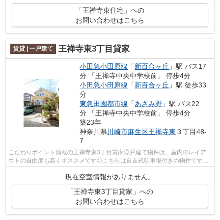
「王禅寺東住宅」への
お問い合わせはこちら
王禅寺東3丁目貸家
賃貸 | 一戸建て
小田急小田原線
「
新百合ヶ丘
」駅 バス17
分 「王禅寺中央中学校前」 停歩4分
小田急小田原線
「
新百合ヶ丘
」駅 徒歩33
分
東急田園都市線
「
あざみ野
」駅 バス22
分 「王禅寺中央中学校前」 停歩4分
築23年
神奈川県
川崎市麻生区
王禅寺東
３丁目48-
7
こだわりポイント満載の王禅寺東3丁目貸家◎戸建て物件は、室内のレイア
ウトの自由度も高くオススメです◎こちらは自走式駐車場付きの物件です◎
賃貸物件です◎室内環境も整っています◎ア...
現在空室情報がありません。
「王禅寺東3丁目貸家」への
お問い合わせはこちら