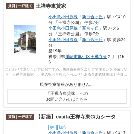
王禅寺東貸家
賃貸 | 一戸建て
小田急小田原線
「
新百合ヶ丘
」駅 バス10
分 「王禅寺公園」 停歩7分
小田急小田原線
「
百合ヶ丘
」駅 バス6
分 「王禅寺公園」 停歩7分
小田急小田原線
「
新百合ヶ丘
」駅 徒歩24
分
築19年
神奈川県
川崎市麻生区
王禅寺東
２丁目15-
6
こだわりで選びたい方におすすめ。川崎市麻生区エリアで住まいをお探しな
ら「王禅寺東貸家」。車の収容台数もたっぷりとある自走式駐車場！子育て
の環境としても良好な、一戸建ての物...
現在空室情報がありません。
「王禅寺東貸家」への
お問い合わせはこちら
【新築】casita王禅寺東C/カシータ
賃貸 | 一戸建て
敷0
新築
小田急小田原線
「
新百合ヶ丘
」駅 バス17