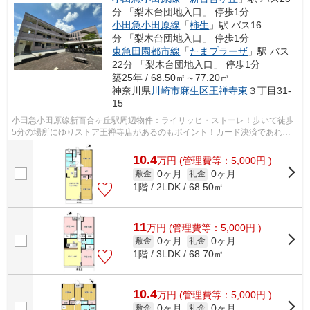
分 「梨木台団地入口」 停歩1分
小田急小田原線
「
柿生
」駅 バス16
分 「梨木台団地入口」 停歩1分
東急田園都市線
「
たまプラーザ
」駅 バス
22分 「梨木台団地入口」 停歩1分
築25年 / 68.50㎡～77.20㎡
神奈川県
川崎市麻生区
王禅寺東
３丁目31-
15
小田急小田原線新百合ヶ丘駅周辺物件：ライリッヒ・ストーレ！歩いて徒歩
5分の場所にゆりストア王禅寺店があるのもポイント！カード決済であれ
ば、現金が手元になくてもお支払いできま...
10.4
万
円
(管理費等：5,000円 )
0ヶ月
0ヶ月
敷金
礼金
1階 / 2LDK / 68.50㎡
11
万
円
(管理費等：5,000円 )
0ヶ月
0ヶ月
敷金
礼金
1階 / 3LDK / 68.70㎡
10.4
万
円
(管理費等：5,000円 )
0ヶ月
0ヶ月
敷金
礼金