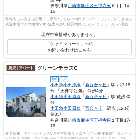
神奈川県
川崎市麻生区
王禅寺東
６丁目14-
16
敷地内ごみ置き場が近くて便利♪こちらの物件はアパートです♪こちらは自走
式駐車場付きの物件です♪魅力も多い賃貸物件はいかがでしょうか♪小田急小
田原線柿生近くで物件をお探しの方は...
現在空室情報がありません。
「シャインコート」への
お問い合わせはこちら
グリーンテラスC
賃貸 | アパート
敷0
礼0
小田急小田原線
「
新百合ヶ丘
」駅 バス18
分 「王禅寺公園」 停歩4分
小田急小田原線
「
新百合ヶ丘
」駅 徒歩30
分
小田急小田原線
「
百合ヶ丘
」駅 徒歩28分
築33年
神奈川県
川崎市麻生区
王禅寺東
１丁目17-
16
新着情報：グリーンテラスCの空室情報ならコチラ◎三井住友銀行 百合ケ丘
出張所まで425mです◎敷地内ごみ置き場付き物件でゴミ出しを楽にできま