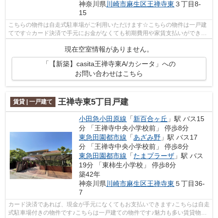
神奈川県
川崎市麻生区
王禅寺東
３丁目8-
15
こちらの物件は自走式駐車場がご利用いただけます☆こちらの物件は一戸建
てです☆カード決済で手元にお金がなくても初期費用や家賃支払いができま
す☆アーバン企画開発は小田急小田原線新...
現在空室情報がありません。
「【新築】casita王禅寺東A/カシータ」への
お問い合わせはこちら
王禅寺東5丁目戸建
賃貸 | 一戸建て
小田急小田原線
「
新百合ヶ丘
」駅 バス15
分 「王禅寺中央小学校前」 停歩8分
東急田園都市線
「
あざみ野
」駅 バス17
分 「王禅寺中央小学校前」 停歩8分
東急田園都市線
「
たまプラーザ
」駅 バス
19分 「東柿生小学校」 停歩8分
築42年
神奈川県
川崎市麻生区
王禅寺東
５丁目36-
7
カード決済であれば、現金が手元になくてもお支払いできます♪こちらは自走
式駐車場付きの物件です♪こちらは一戸建ての物件です♪魅力も多い賃貸物件