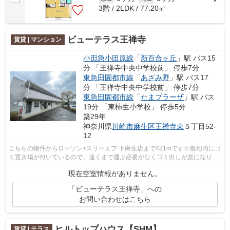
3階 / 2LDK / 77.20㎡
ビューテラス王禅寺
賃貸 | マンション
小田急小田原線
「
新百合ヶ丘
」駅 バス15
分 「王禅寺中央中学校前」 停歩7分
東急田園都市線
「
あざみ野
」駅 バス17
分 「王禅寺中央中学校前」 停歩7分
東急田園都市線
「
たまプラーザ
」駅 バス
19分 「東柿生小学校」 停歩5分
築29年
神奈川県
川崎市麻生区
王禅寺東
５丁目52-
12
こちらの物件からローソン+スリーエフ 下麻生店まで421mです☆敷地内にゴ
ミ置き場が付いているので、遠くまで運ぶ必要がなくゴミ出しが楽になりま
す☆こちらの物件は敷地内に自走式・機...
現在空室情報がありません。
「ビューテラス王禅寺」への
お問い合わせはこちら
ヒルトップハウス【SHM】
賃貸 | テラス