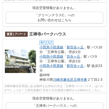
す◎多くの方にご好評をいただいている、清...
現在空室情報がありません。
「グリーンテラスC」への
お問い合わせはこちら
王禅寺パークハウス
賃貸 | アパート
敷0
礼0
小田急小田原線
「
新百合ヶ丘
」駅 バス10
分 「王禅寺公園」 停歩1分
小田急小田原線
「
百合ヶ丘
」駅 バス9
分 「王禅寺公園」 停歩1分
小田急小田原線
「
新百合ヶ丘
」駅 徒歩23
分
築49年
神奈川県
川崎市麻生区
王禅寺東
２丁目1-3
川崎市麻生区周辺にある物件をお求めの方は「王禅寺パークハウス」はいか
がでしょうか！三井住友銀行 百合ケ丘出張所が物件から248mのところにあ
ります！使い勝手の良いアパートでイチ...
現在空室情報がありません。
「王禅寺パークハウス」への