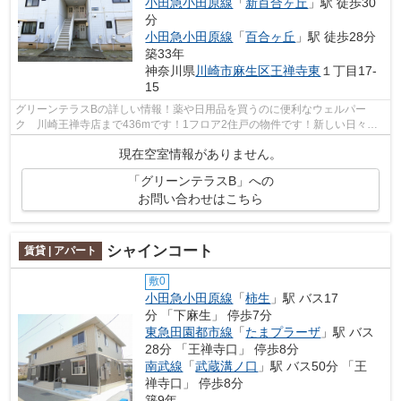
小田急小田原線
「
新百合ヶ丘
」駅 徒歩30
分
小田急小田原線
「
百合ヶ丘
」駅 徒歩28分
築33年
神奈川県
川崎市麻生区
王禅寺東
１丁目17-
15
グリーンテラスBの詳しい情報！薬や日用品を買うのに便利なウェルパー
ク 川崎王禅寺店まで436mです！1フロア2住戸の物件です！新しい日々を
送るにふさわしい、きれいな室内です！丁寧...
現在空室情報がありません。
「グリーンテラスB」への
お問い合わせはこちら
シャインコート
賃貸 | アパート
敷0
小田急小田原線
「
柿生
」駅 バス17
分 「下麻生」 停歩7分
東急田園都市線
「
たまプラーザ
」駅 バス
28分 「王禅寺口」 停歩8分
南武線
「
武蔵溝ノ口
」駅 バス50分 「王
禅寺口」 停歩8分
築9年