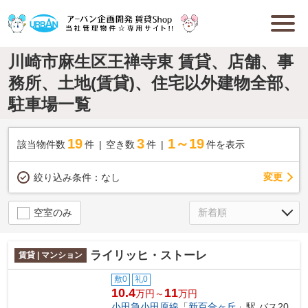
川崎市麻生区王禅寺東 賃貸、店舗、事
務所、土地(賃貸)、住宅以外建物全部、
駐車場一覧
19
3
1～19
該当物件数
件
空き数
件
件を表示
変更
絞り込み条件：
なし
空室のみ
ライリッヒ・ストーレ
賃貸 | マンション
敷0
礼0
10.4
11
万円～
万円
小田急小田原線
「
新百合ヶ丘
」駅 バス20