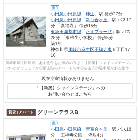
敷0
小田急小田原線
「
柿生
」駅 徒歩27分
小田急小田原線
「
新百合ヶ丘
」駅 バス17
分 「真福寺」 停歩15分
東急田園都市線
「
たまプラーザ
」駅 バス
28分 「東柿生小学校」 停歩5分
築1年
神奈川県
川崎市麻生区
王禅寺東
６丁目17-
16
川崎市麻生区周辺にある物件をお求めの方は「【新築】シャインステージ」
はいかがでしょうか◎最上階のアパートです◎自走式の駐車場がある物件で
す◎短時間でごみ出しを終えられるように...
現在空室情報がありません。
「【新築】シャインステージ」への
お問い合わせはこちら
グリーンテラスB
賃貸 | アパート
敷0
小田急小田原線
「
新百合ヶ丘
」駅 バス18
分 「王禅寺公園」 停歩4分