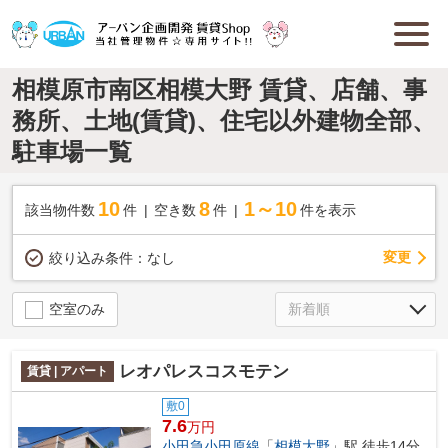
相模原市南区相模大野 賃貸、店舗、事
務所、土地(賃貸)、住宅以外建物全部、
駐車場一覧
10
8
1～10
該当物件数
件
空き数
件
件を表示
変更
絞り込み条件：
なし
空室のみ
レオパレスコスモテン
賃貸 | アパート
敷0
7.6
万円
小田急小田原線
「
相模大野
」駅 徒歩14分