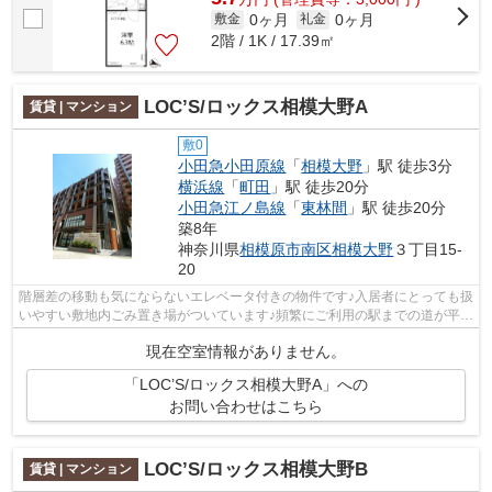
0ヶ月
0ヶ月
敷金
礼金
2階 / 1K / 17.39㎡
LOC’S/ロックス相模大野A
賃貸 | マンション
敷0
小田急小田原線
「
相模大野
」駅 徒歩3分
横浜線
「
町田
」駅 徒歩20分
小田急江ノ島線
「
東林間
」駅 徒歩20分
築8年
神奈川県
相模原市南区
相模大野
３丁目15-
20
階層差の移動も気にならないエレベータ付きの物件です♪入居者にとっても扱
いやすい敷地内ごみ置き場がついています♪頻繁にご利用の駅までの道が平坦
だと、膝や足や腰への負担が違いま...
現在空室情報がありません。
「LOC’S/ロックス相模大野A」への
お問い合わせはこちら
LOC’S/ロックス相模大野B
賃貸 | マンション