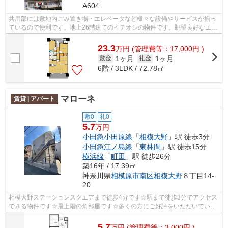
A604
共用部には敷地内ごみ置き場・エレベータなど様々な設備やサービスが揃っ
ているので便利です。地上26階建てのイチオシの物件です。眺望良好なエリ
アの物件です。道が平坦だと、足腰の...
23.3
万
円
(管理費等：17,000円 )
1ヶ月
1ヶ月
敷金
礼金
6階 / 3LDK / 72.78㎡
マローネ
賃貸 | アパート
敷0
礼0
5.7
万円
小田急小田原線
「
相模大野
」駅 徒歩3分
小田急江ノ島線
「
東林間
」駅 徒歩15分
横浜線
「
町田
」駅 徒歩26分
築16年 / 17.39㎡
神奈川県
相模原市南区
相模大野
８丁目14-
20
相模大野ステーションスクエアまで徒歩4分です☆駅まで徒歩3分でアクセス
できる物件です☆最上階の角部屋です☆多くの方にご好評をいただいてい
る、清潔感のある賃貸物件です☆より詳しい...
5.7
万
円
(管理費等：3,000円 )