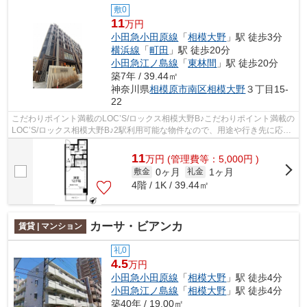
敷0
11
万円
小田急小田原線
「
相模大野
」駅 徒歩3分
横浜線
「
町田
」駅 徒歩20分
小田急江ノ島線
「
東林間
」駅 徒歩20分
築7年 / 39.44㎡
神奈川県
相模原市南区
相模大野
３丁目15-
22
こだわりポイント満載のLOC’S/ロックス相模大野B♪こだわりポイント満載の
LOC’S/ロックス相模大野B♪2駅利用可能な物件なので、用途や行き先に応じ
て経路を選択できます♪共用部にはエレ...
11
万
円
(管理費等：5,000円 )
0ヶ月
1ヶ月
敷金
礼金
4階 / 1K / 39.44㎡
カーサ・ビアンカ
賃貸 | マンション
礼0
4.5
万円
小田急小田原線
「
相模大野
」駅 徒歩4分
小田急江ノ島線
「
相模大野
」駅 徒歩4分
築40年 / 19.00㎡