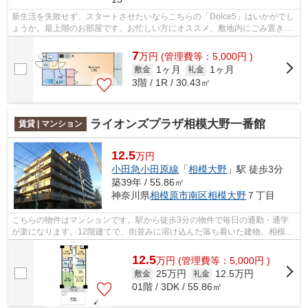
新生活を失敗せず、スタートさせたいならこちらの「Dolce5」はいかがでし
ょうか。最上階のお部屋です。お忙しい方にオススメ、敷地内にごみ置き場
のある物件です。平坦な場所に物件が...
7
万
円
(管理費等：5,000円 )
1ヶ月
1ヶ月
敷金
礼金
3階 / 1R / 30.43㎡
ライオンズプラザ相模大野一番館
賃貸 | マンション
12.5
万円
小田急小田原線
「
相模大野
」駅 徒歩3分
築39年 / 55.86㎡
神奈川県
相模原市南区
相模大野
７丁目
こちらの物件はマンションです。駅から徒歩3分の物件で毎日の通勤・通学
が楽になります。12階建てで、街並みに溶け込んだ落ち着いた建物。相模原
市南区や相模大野付近で気になるお部屋...
12.5
万
円
(管理費等：5,000円 )
25万円
12.5万円
敷金
礼金
01階 / 3DK / 55.86㎡