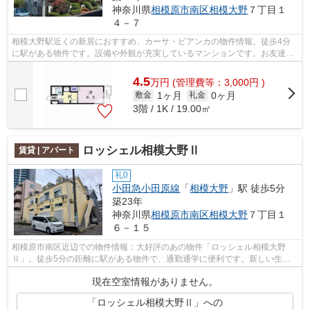
神奈川県
相模原市南区
相模大野
７丁目１
４－７
相模大野駅近くの新居におすすめ、カーサ・ビアンカの物件情報。徒歩4分
に駅がある物件です。設備や外観が充実しているマンションです。お友達を
招待するのも恥ずかしくない物件。物件...
4.5
万
円
(管理費等：3,000円 )
1ヶ月
0ヶ月
敷金
礼金
3階 / 1K / 19.00㎡
ロッシェル相模大野Ⅱ
賃貸 | アパート
礼0
小田急小田原線
「
相模大野
」駅 徒歩5分
築23年
神奈川県
相模原市南区
相模大野
７丁目１
６－１５
相模原市南区近辺での物件情報：大好評のあの物件「ロッシェル相模大野
Ⅱ」。徒歩5分の距離に駅がある物件で、通勤通学に便利です。新しい生活
にお勧めなのが、こちらのアパートです。...
現在空室情報がありません。
「ロッシェル相模大野Ⅱ」への