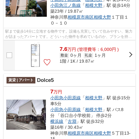
小田急江ノ島線
「
相模大野
」駅 徒歩14分
築23年 / 19.87㎡
神奈川県
相模原市南区
相模大野
１丁目１
０－１０
駅まで徒歩14分に立地する物件です。設備も充実していて住みやすい、魅力
が詰まったアパートです。どういった物件を求めているのか、プランを持っ
ていてください。ご希望の条件の住ま...
7.6
万
円
(管理費等：6,000円 )
0ヶ月
1ヶ月
敷金
礼金
1階 / 1K / 19.87㎡
Dolce5
賃貸 | アパート
7
万円
小田急小田原線
「
相模大野
」駅 徒歩15分
車5分
小田急小田原線
「
相模大野
」駅 バス8
分 「谷口台小学校前」 停歩2分
横浜線
「
古淵
」駅 徒歩32分
築16年 / 30.43㎡
神奈川県
相模原市南区
相模大野
５丁目13-
15