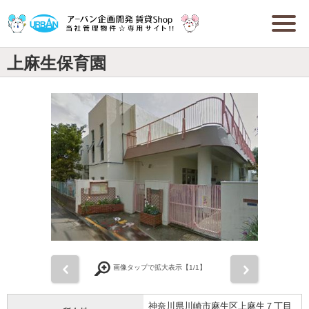
上麻生保育園
前
次
画像タップで拡大表示【
1
/1】
神奈川県川崎市麻生区上麻生７丁目