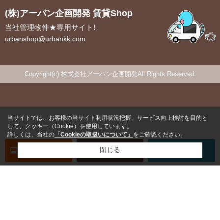
(株)アーバン企画開発 賃貸Shop
当社管理物件★専用サイト!
urbanshop@urbankk.com
Copyright(c) 株式会社アーバン企画開発All Rights Reserved.
当サイトでは、お客様の当サイト利用状況把握、サービス向上検討を目的と
して、クッキー（Cookie）を使用しています。
詳しくは、当社の
「Cookieの取扱いについて」
をご確認ください。
オンライン
お部屋探し
閉じる
お問い合わせ
お部屋探し
専用電話