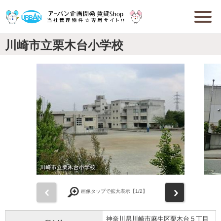
川崎市立栗木台小学校
前
次
画像タップで拡大表示【
1
/2】
神奈川県川崎市麻生区栗木台５丁目