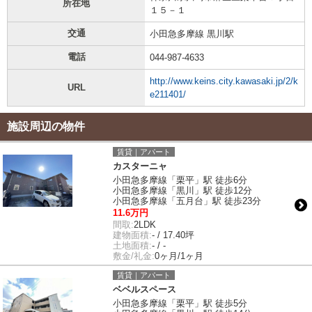
所在地
１５－１
交通
小田急多摩線 黒川駅
電話
044-987-4633
http://www.keins.city.kawasaki.jp/2/k
URL
e211401/
施設周辺の物件
賃貸｜アパート
カスターニャ
小田急多摩線「栗平」駅 徒歩6分
小田急多摩線「黒川」駅 徒歩12分
小田急多摩線「五月台」駅 徒歩23分
11.6万円
間取:
2LDK
建物面積:
- / 17.40坪
土地面積:
- / -
敷金/礼金:
0ヶ月/1ヶ月
賃貸｜アパート
ベベルスペース
小田急多摩線「栗平」駅 徒歩5分