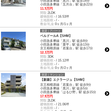
小田急多摩線「黒川」駅 徒歩14分
小田急多摩線「五月台」駅 徒歩22分
11.5万円
間取:
2LDK
建物面積:
- / 16.53坪
土地面積:
- / -
敷金/礼金:
0ヶ月/1ヶ月
賃貸｜アパート
ベルドールA【SHM】
小田急多摩線「黒川」駅 徒歩8分
小田急多摩線「栗平」駅 徒歩13分
京王相模原線「若葉台」駅 徒歩17分
12.3万円
間取:
3DK
建物面積:
- / 15.12坪
土地面積:
- / -
敷金/礼金:
0ヶ月/2ヶ月
賃貸｜マンション
【新築】エクラージュ【SHM】
京王相模原線「若葉台」駅 徒歩9分
小田急多摩線「黒川」駅 徒歩5分
小田急多摩線「はるひ野」駅 徒歩15分
17.9万円
間取:
2LDK
建物面積:
- / 21.06坪
土地面積:
- / -