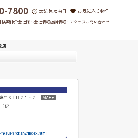
0-7800
最近見た物件
お気に入り物件
件検索
仲介会社様へ
会社情報
店舗情報・アクセス
お問い合わせ
丘店
麻生３丁目２１－２
MAP
▼
ヶ丘駅
com/suehirokan2/index.html