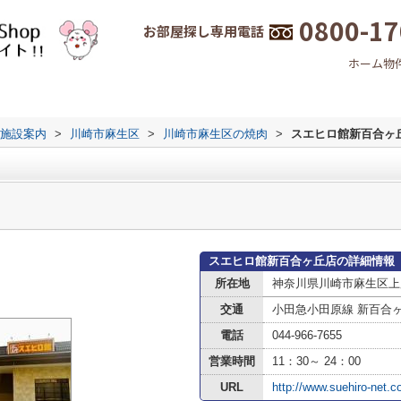
0800-17
お部屋探し専用電話
ホーム
物
施設案内
>
川崎市麻生区
>
川崎市麻生区の焼肉
>
スエヒロ館新百合ヶ
スエヒロ館新百合ヶ丘店の詳細情報
所在地
神奈川県川崎市麻生区上
交通
小田急小田原線 新百合
電話
044-966-7655
営業時間
11：30～ 24：00
URL
http://www.suehiro-net.