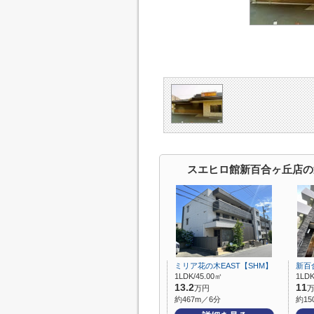
スエヒロ館新百合ヶ丘店の
ミリア花の木EAST【SHM】
新百
1LDK/45.00㎡
1LDK
13.2
11
万円
約467m／6分
約15