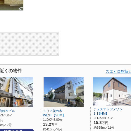
近くの物件
スエヒロ館新
チェスナッツメゾン
合鈴木ビル
ミリア花の木
1【SHM】
/37.80㎡
WEST【SHM】
2LDK/64.00㎡
1LDK/45.00㎡
万円
15.3
万円
13.2
万円
0m／2分
約838m／11分
約416m／6分