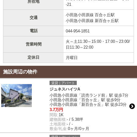
所在地
-21
小田急小田原線 百合ヶ丘駅
交通
小田急小田原線 新百合ヶ丘駅
電話
044-954-1851
火～土11:30～15:00・17:00～23:00/
営業時間
日11:30～22:00
定休日
月曜日
施設周辺の物件
賃貸｜アパート
ジュネスハイツA
小田急小田原線「読売ランド前」駅 徒歩7分
小田急小田原線「百合ヶ丘」駅 徒歩9分
小田急小田原線「新百合ヶ丘」駅 徒歩23分
3.7万円
間取:
1K
建物面積:
- / 5.38坪
土地面積:
- / -
敷金/礼金:
0ヶ月/0ヶ月