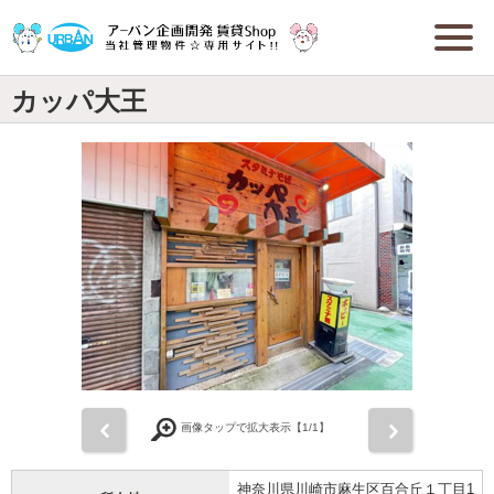
カッパ大王
前
次
画像タップで拡大表示【
1
/1】
神奈川県川崎市麻生区百合丘１丁目1