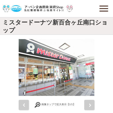
ミスタードーナツ新百合ヶ丘南口ショ
ップ
前
次
画像タップで拡大表示【
1
/1】