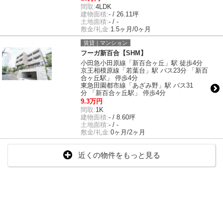
間取:
4LDK
建物面積:
- / 26.11坪
土地面積:
- / -
敷金/礼金:
1.5ヶ月/0ヶ月
賃貸｜マンション
フーガ新百合【SHM】
小田急小田原線「新百合ヶ丘」駅 徒歩4分
京王相模原線「若葉台」駅 バス23分 「新百
合ヶ丘駅」 停歩4分
東急田園都市線「あざみ野」駅 バス31
分 「新百合ヶ丘駅」 停歩4分
9.3万円
間取:
1K
建物面積:
- / 8.60坪
土地面積:
- / -
敷金/礼金:
0ヶ月/2ヶ月
近くの物件をもっと見る