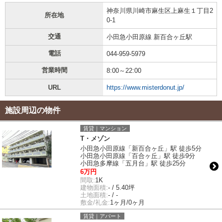
神奈川県川崎市麻生区上麻生１丁目2
所在地
0-1
交通
小田急小田原線 新百合ヶ丘駅
電話
044-959-5979
営業時間
8:00～22:00
URL
https://www.misterdonut.jp/
施設周辺の物件
賃貸｜マンション
T・メゾン
小田急小田原線「新百合ヶ丘」駅 徒歩5分
小田急小田原線「百合ヶ丘」駅 徒歩9分
小田急多摩線「五月台」駅 徒歩25分
6万円
間取:
1K
建物面積:
- / 5.40坪
土地面積:
- / -
敷金/礼金:
1ヶ月/0ヶ月
賃貸｜アパート