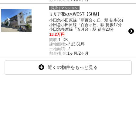
賃貸｜マンション
ミリア花の木WEST【SHM】
小田急小田原線「新百合ヶ丘」駅 徒歩8分
小田急小田原線「百合ヶ丘」駅 徒歩17分
小田急多摩線「五月台」駅 徒歩20分
13.2万円
間取:
1LDK
建物面積:
- / 13.61坪
土地面積:
- / -
敷金/礼金:
1ヶ月/2ヶ月
近くの物件をもっと見る