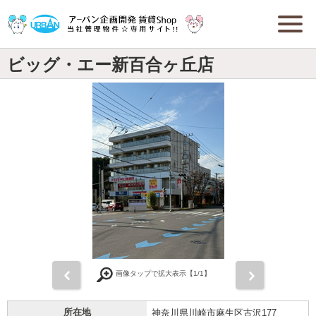
ビッグ・エー新百合ヶ丘店
前
次
画像タップで拡大表示【
1
/1】
所在地
神奈川県川崎市麻生区古沢177