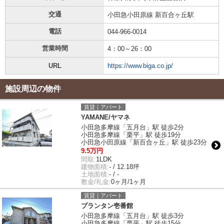
交通
小田急小田原線 新百合ヶ丘駅
電話
044-966-0014
営業時間
4：00～26：00
URL
https://www.biga.co.jp/
施設周辺の物件
賃貸｜アパート
YAMANE/ヤマネ
小田急多摩線「五月台」駅 徒歩2分
小田急多摩線「栗平」駅 徒歩19分
小田急小田原線「新百合ヶ丘」駅 徒歩23分
9.5万円
間取:
1LDK
建物面積:
- / 12.18坪
土地面積:
- / -
敷金/礼金:
0ヶ月/1ヶ月
賃貸｜アパート
プランタン壱番館
小田急多摩線「五月台」駅 徒歩3分
小田急多摩線「栗平」駅 徒歩15分