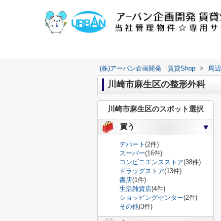
(株)アーバン企画開発 賃貸Shop
>
周辺
川崎市麻生区の整形外科
川崎市麻生区のスポット選択
買う
デパート
(2件)
スーパー
(16件)
コンビニエンスストア
(38件)
ドラッグストア
(13件)
書店
(1件)
生活雑貨店
(4件)
ショッピングセンター
(2件)
その他
(3件)