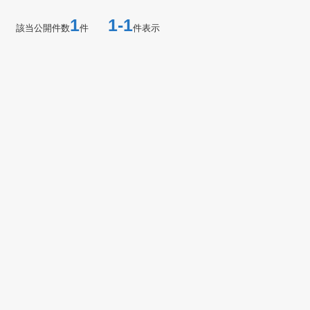
1
1-1
該当公開件数
件
件表示