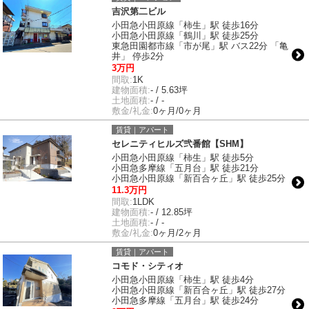
吉沢第二ビル
小田急小田原線「柿生」駅 徒歩16分
小田急小田原線「鶴川」駅 徒歩25分
東急田園都市線「市が尾」駅 バス22分 「亀
井」 停歩2分
3万円
間取:
1K
建物面積:
- / 5.63坪
土地面積:
- / -
敷金/礼金:
0ヶ月/0ヶ月
賃貸｜アパート
セレニティヒルズ弐番館【SHM】
小田急小田原線「柿生」駅 徒歩5分
小田急多摩線「五月台」駅 徒歩21分
小田急小田原線「新百合ヶ丘」駅 徒歩25分
11.3万円
間取:
1LDK
建物面積:
- / 12.85坪
土地面積:
- / -
敷金/礼金:
0ヶ月/2ヶ月
賃貸｜アパート
コモド・シティオ
小田急小田原線「柿生」駅 徒歩4分
小田急小田原線「新百合ヶ丘」駅 徒歩27分
小田急多摩線「五月台」駅 徒歩24分