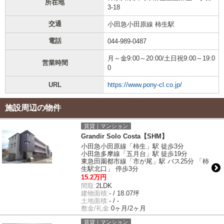
所在地
3-18
交通
小田急小田原線 柿生駅
電話
044-989-0487
月～金9:00～20:00/土日祝9:00～19:0
営業時間
0
URL
https://www.pony-cl.co.jp/
施設周辺の物件
賃貸｜マンション
Grandir Solo Costa【SHM】
小田急小田原線「柿生」駅 徒歩3分
小田急多摩線「五月台」駅 徒歩19分
東急田園都市線「市が尾」駅 バス25分 「柿
生駅北口」 停歩3分
15.2万円
間取:
2LDK
建物面積:
- / 18.07坪
土地面積:
- / -
敷金/礼金:
0ヶ月/2ヶ月
賃貸｜マンション