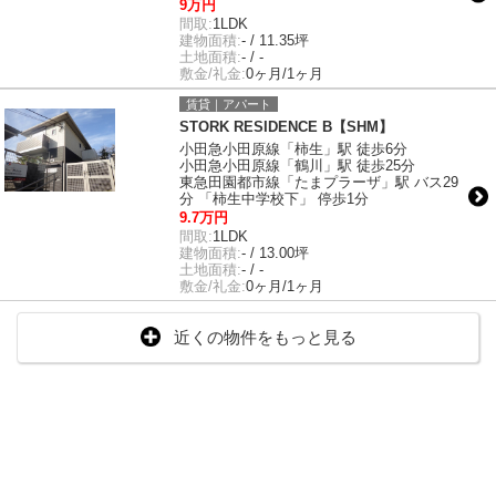
9万円
間取:
1LDK
建物面積:
- / 11.35坪
土地面積:
- / -
敷金/礼金:
0ヶ月/1ヶ月
賃貸｜アパート
STORK RESIDENCE B【SHM】
小田急小田原線「柿生」駅 徒歩6分
小田急小田原線「鶴川」駅 徒歩25分
東急田園都市線「たまプラーザ」駅 バス29
分 「柿生中学校下」 停歩1分
9.7万円
間取:
1LDK
建物面積:
- / 13.00坪
土地面積:
- / -
敷金/礼金:
0ヶ月/1ヶ月
近くの物件をもっと見る