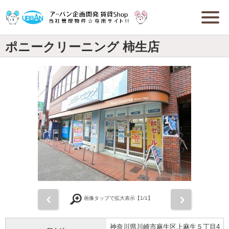
ポニークリーニング 柿生店
前
次
画像タップで拡大表示【
1
/1】
神奈川県川崎市麻生区上麻生５丁目4