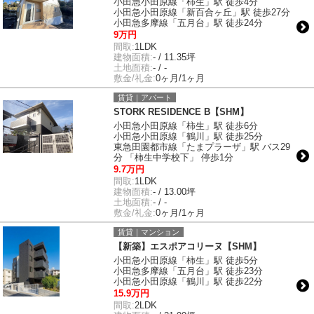
小田急小田原線「柿生」駅 徒歩4分
小田急小田原線「新百合ヶ丘」駅 徒歩27分
小田急多摩線「五月台」駅 徒歩24分
9万円
間取:
1LDK
建物面積:
- / 11.35坪
土地面積:
- / -
敷金/礼金:
0ヶ月/1ヶ月
賃貸｜アパート
STORK RESIDENCE B【SHM】
小田急小田原線「柿生」駅 徒歩6分
小田急小田原線「鶴川」駅 徒歩25分
東急田園都市線「たまプラーザ」駅 バス29
分 「柿生中学校下」 停歩1分
9.7万円
間取:
1LDK
建物面積:
- / 13.00坪
土地面積:
- / -
敷金/礼金:
0ヶ月/1ヶ月
賃貸｜マンション
【新築】エスポアコリーヌ【SHM】
小田急小田原線「柿生」駅 徒歩5分
小田急多摩線「五月台」駅 徒歩23分
小田急小田原線「鶴川」駅 徒歩22分
15.9万円
間取:
2LDK