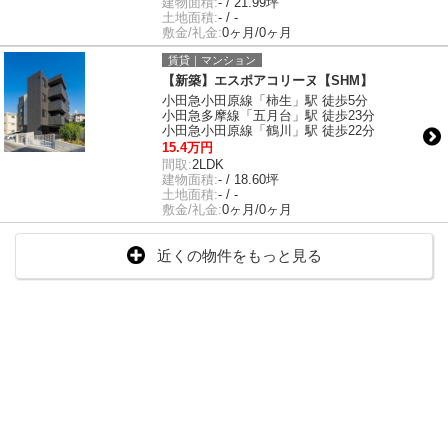
建物面積:
- / 21.99坪
土地面積:
- / -
敷金/礼金:
0ヶ月/0ヶ月
賃貸｜マンション
【新築】エスポアコリーヌ【SHM】
小田急小田原線「柿生」駅 徒歩5分
小田急多摩線「五月台」駅 徒歩23分
小田急小田原線「鶴川」駅 徒歩22分
15.4万円
間取:
2LDK
建物面積:
- / 18.60坪
土地面積:
- / -
敷金/礼金:
0ヶ月/0ヶ月
近くの物件をもっと見る