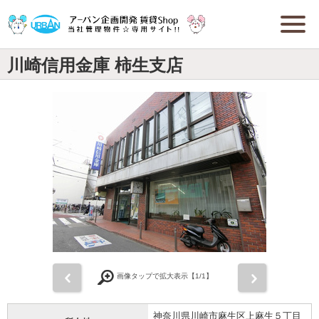
川崎信用金庫 柿生支店
前
次
画像タップで拡大表示【
1
/1】
神奈川県川崎市麻生区上麻生５丁目