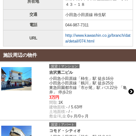
所在地
４３－１８
交通
小田急小田原線 柿生駅
電話
044-987-7311
http://www.kawashin.co.jp/branch/dat
URL
a/detail/074.html
施設周辺の物件
賃貸｜マンション
吉沢第二ビル
小田急小田原線「柿生」駅 徒歩16分
小田急小田原線「鶴川」駅 徒歩25分
東急田園都市線「市が尾」駅 バス22分 「亀
井」 停歩2分
3万円
間取:
1K
建物面積:
- / 5.63坪
土地面積:
- / -
敷金/礼金:
0ヶ月/0ヶ月
賃貸｜アパート
コモド・シティオ