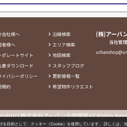
(株)アーバ
介会社様へ
沿線検索
当社管理
居者様へ
エリア検索
urbanshop@ur
ーポレートサイト
地図検索
込書ダウンロード
スタッフブログ
ライバシーポリシー
更新情報一覧
用規約
希望物件リクエスト
right(c) 株式会社アーバン企画開発All Rights Rese
を目的として、クッキー（Cookie）を使用しています。
詳しくは、