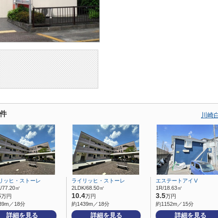
件
川崎
リッヒ・ストーレ
ライリッヒ・ストーレ
エステートアイⅤ
/77.20㎡
2LDK/68.50㎡
1R/18.63㎡
4
10.4
3.5
万円
万円
万円
39m／18分
約1439m／18分
約1152m／15分
詳細を見る
詳細を見る
詳細を見る