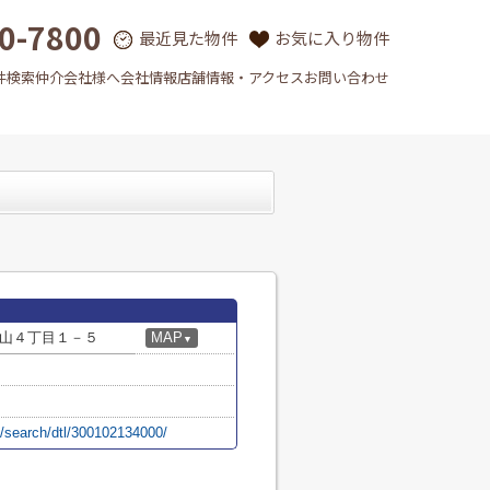
0-7800
最近見た物件
お気に入り物件
件検索
仲介会社様へ
会社情報
店舗情報・アクセス
お問い合わせ
山４丁目１－５
MAP
▼
p/search/dtl/300102134000/