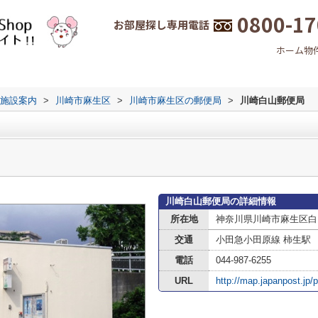
0800-17
お部屋探し専用電話
ホーム
物
施設案内
>
川崎市麻生区
>
川崎市麻生区の郵便局
>
川崎白山郵便局
川崎白山郵便局の詳細情報
所在地
神奈川県川崎市麻生区白
交通
小田急小田原線 柿生駅
電話
044-987-6255
URL
http://map.japanpost.jp/