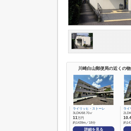
川崎白山郵便局の近くの物
ライリッヒ・ストーレ
ライ
3LDK/68.70㎡
2LDK
11
10.
万円
約1439m／18分
約14
詳細を見る