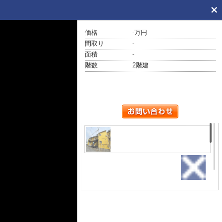
価格
-万円
間取り
-
面積
-
階数
2階建
外観
小田急線「百合ヶ丘」駅まで徒
歩4分！「新百合ヶ丘」駅も徒
歩圏内の2階建てアパート♪通勤通学は
もちろん、お買い物やお出かけにも
Good☆