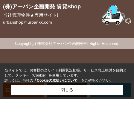
(株)アーバン企画開発 賃貸Shop
当社管理物件★専用サイト!
urbanshop@urbankk.com
Copyright(c) 株式会社アーバン企画開発All Rights Reserved.
当サイトでは、お客様の当サイト利用状況把握、サービス向上検討を目的と
して、クッキー（Cookie）を使用しています。
詳しくは、当社の
「Cookieの取扱いについて」
をご確認ください。
オンライン
お部屋探し
閉じる
お問い合わせ
お部屋探し
専用電話