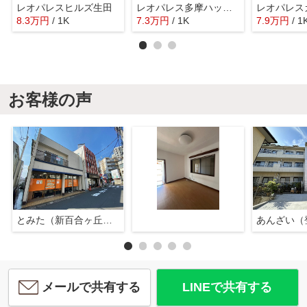
レオパレスヒルズ生田
レオパレス多摩ハッピーランド
レオパレス
8.3
万
円
/ 1K
7.3
万
円
/ 1K
7.9
万
円
/ 1
お客様の声
とみた（新百合ヶ丘店）
あんざい（
メールで共有する
LINEで共有する