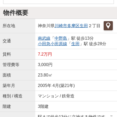
物件概要
所在地
神奈川県
川崎市多摩区
生田
２丁目
南武線
「
中野島
」駅 徒歩13分
交通
小田急小田原線
「
生田
」駅 徒歩28分
賃料
7.2万円
管理費等
3,000円
面積
23.80㎡
築年月
2005年 4月(築21年)
種別 / 構造
マンション / 鉄骨造
階建
3階建
駅まで徒歩13分に立地する物件です。こ