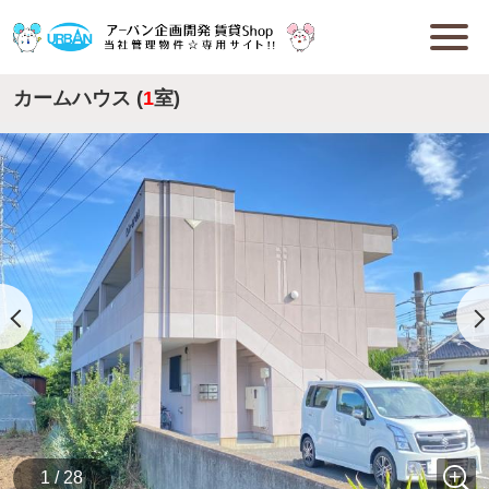
カームハウス (
1
室)
1 / 28