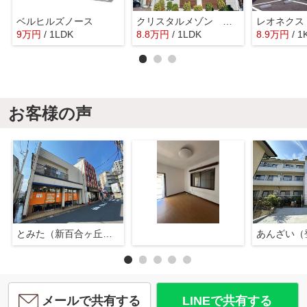
ベルヒルズノース
クリスタルメゾン しらかば
9
万
円
/ 1LDK
8.8
万
円
/ 1LDK
8.9
万
円
/ 1
お客様の声
とみた（新百合ヶ丘店）
あんざい（
メールで共有する
LINEで共有する