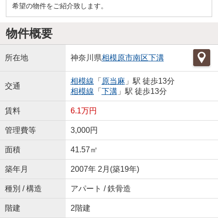
希望の物件をご紹介致します。
物件概要
所在地
神奈川県
相模原市南区
下溝
相模線
「
原当麻
」駅 徒歩13分
交通
相模線
「
下溝
」駅 徒歩13分
賃料
6.1万円
管理費等
3,000円
面積
41.57㎡
築年月
2007年 2月(築19年)
種別 / 構造
アパート / 鉄骨造
階建
2階建