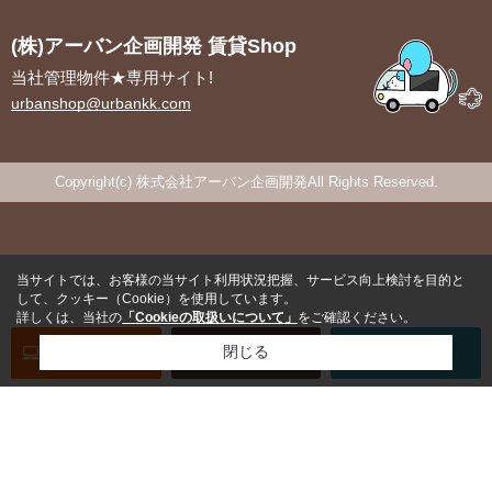
(株)アーバン企画開発 賃貸Shop
当社管理物件★専用サイト!
urbanshop@urbankk.com
Copyright(c) 株式会社アーバン企画開発All Rights Reserved.
当サイトでは、お客様の当サイト利用状況把握、サービス向上検討を目的と
して、クッキー（Cookie）を使用しています。
詳しくは、当社の
「Cookieの取扱いについて」
をご確認ください。
オンライン
お部屋探し
閉じる
お問い合わせ
お部屋探し
専用電話