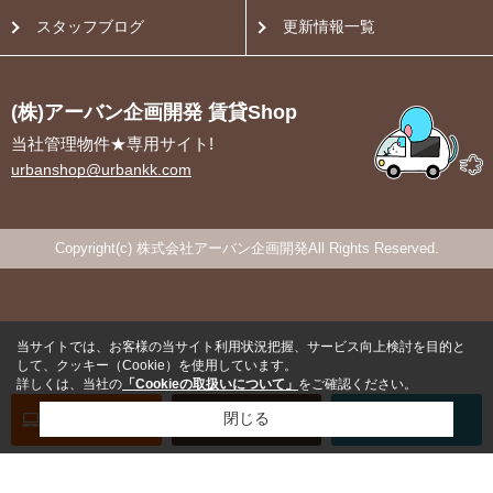
スタッフブログ
更新情報一覧
(株)アーバン企画開発 賃貸Shop
当社管理物件★専用サイト!
urbanshop@urbankk.com
Copyright(c) 株式会社アーバン企画開発All Rights Reserved.
当サイトでは、お客様の当サイト利用状況把握、サービス向上検討を目的と
して、クッキー（Cookie）を使用しています。
詳しくは、当社の
「Cookieの取扱いについて」
をご確認ください。
オンライン
お部屋探し
閉じる
お問い合わせ
お部屋探し
専用電話