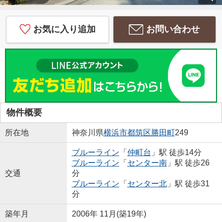
お気に入り追加
お問い合わせ
物件概要
所在地
神奈川県
横浜市都筑区
勝田町
249
ブルーライン
「
仲町台
」駅 徒歩14分
ブルーライン
「
センター南
」駅 徒歩26
交通
分
ブルーライン
「
センター北
」駅 徒歩31
分
築年月
2006年 11月(築19年)