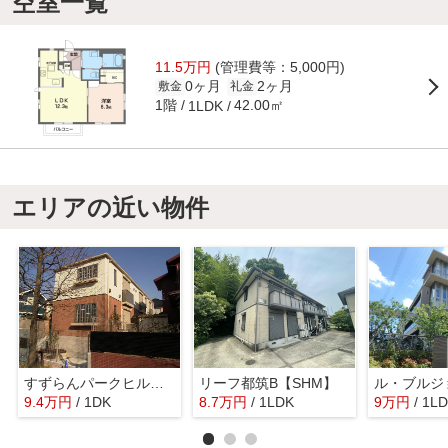
空室一覧
11.5万円
(管理費等：5,000円)
0ヶ月
2ヶ月
敷金
礼金
1階
42.00㎡
1LDK
エリアの近い物件
すずらんパークヒルズ【SHM】
リーフ都筑B【SHM】
9.4
万
円
/ 1DK
8.7
万
円
/ 1LDK
9
万
円
/ 1L