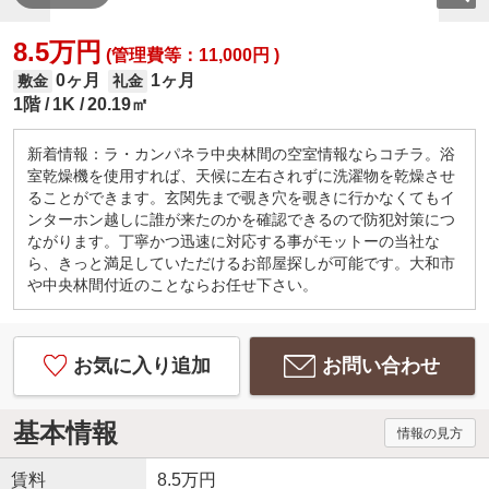
8.5万円
(管理費等：11,000円 )
0ヶ月
1ヶ月
敷金
礼金
1階
1K
20.19㎡
新着情報：ラ・カンパネラ中央林間の空室情報ならコチラ。浴
室乾燥機を使用すれば、天候に左右されずに洗濯物を乾燥させ
ることができます。玄関先まで覗き穴を覗きに行かなくてもイ
ンターホン越しに誰が来たのかを確認できるので防犯対策につ
ながります。丁寧かつ迅速に対応する事がモットーの当社な
ら、きっと満足していただけるお部屋探しが可能です。大和市
や中央林間付近のことならお任せ下さい。
お気に入り追加
お問い合わせ
基本情報
情報の見方
賃料
8.5万円