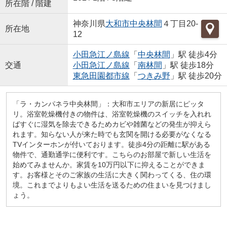
所在階 / 階建
神奈川県
大和市
中央林間
４丁目20-
所在地
12
小田急江ノ島線
「
中央林間
」駅 徒歩4分
交通
小田急江ノ島線
「
南林間
」駅 徒歩18分
東急田園都市線
「
つきみ野
」駅 徒歩20分
「ラ・カンパネラ中央林間」：大和市エリアの新居にピッタ
リ。浴室乾燥機付きの物件は、浴室乾燥機のスイッチを入れれ
ばすぐに湿気を除去できるためカビや雑菌などの発生が抑えら
れます。知らない人が来た時でも玄関を開ける必要がなくなる
TVインターホンが付いております。徒歩4分の距離に駅がある
物件で、通勤通学に便利です。こちらのお部屋で新しい生活を
始めてみませんか。家賃を10万円以下に抑えることができま
す。お客様とそのご家族の生活に大きく関わってくる、住の環
境。これまでよりもよい生活を送るための住まいを見つけまし
ょう。