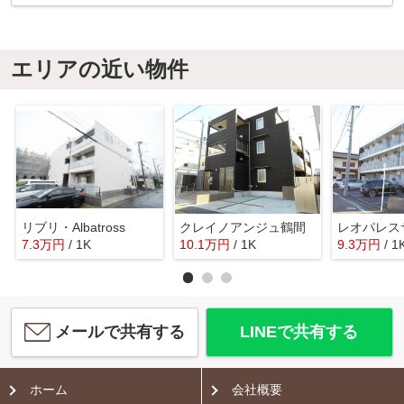
エリアの近い物件
リブリ・Albatross
クレイノアンジュ鶴間
レオパレス
7.3
万
円
/ 1K
10.1
万
円
/ 1K
9.3
万
円
/ 1
メールで共有する
LINEで共有する
ホーム
会社概要