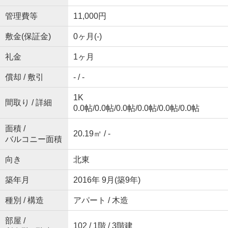
管理費等
11,000円
敷金(保証金)
0ヶ月(-)
礼金
1ヶ月
償却 / 敷引
- / -
1K
間取り / 詳細
0.0帖
/
0.0帖
/
0.0帖
/
0.0帖
/
0.0帖
/
0.0帖
面積 /
20.19㎡ / -
バルコニー面積
向き
北東
築年月
2016年 9月(築9年)
種別 / 構造
アパート / 木造
部屋 /
102 / 1階 / 3階建