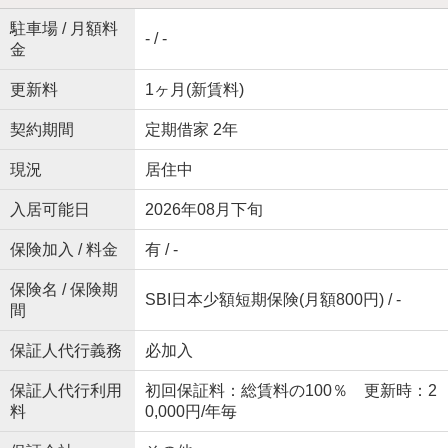
駐車場 / 月額料
- / -
金
更新料
1ヶ月(新賃料)
契約期間
定期借家 2年
現況
居住中
入居可能日
2026年08月下旬
保険加入 / 料金
有 / -
保険名 / 保険期
SBI日本少額短期保険(月額800円) / -
間
保証人代行義務
必加入
保証人代行利用
初回保証料：総賃料の100％ 更新時：2
料
0,000円/年毎