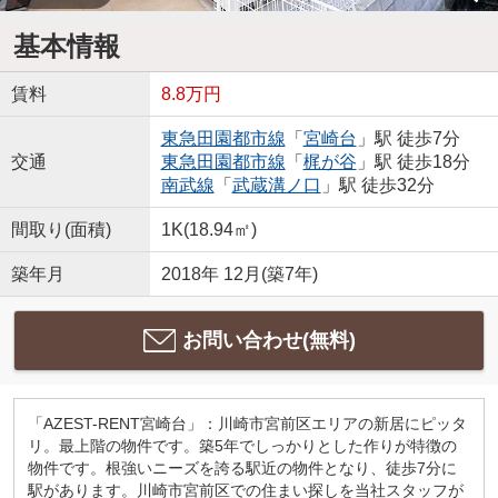
基本情報
賃料
8.8万円
東急田園都市線
「
宮崎台
」駅 徒歩7分
交通
東急田園都市線
「
梶が谷
」駅 徒歩18分
南武線
「
武蔵溝ノ口
」駅 徒歩32分
間取り(面積)
1K(18.94㎡)
築年月
2018年 12月(築7年)
お問い合わせ(無料)
「AZEST-RENT宮崎台」：川崎市宮前区エリアの新居にピッタ
リ。最上階の物件です。築5年でしっかりとした作りが特徴の
物件です。根強いニーズを誇る駅近の物件となり、徒歩7分に
駅があります。川崎市宮前区での住まい探しを当社スタッフが