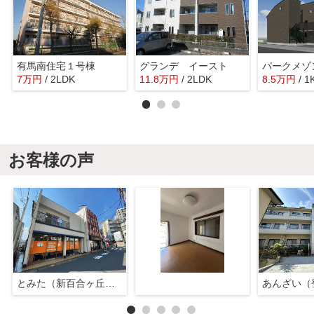
有馬南住宅１号棟
グランデ イースト
パークメゾ
7
万
円
/ 2LDK
11.8
万
円
/ 2LDK
8.5
万
円
/ 1
お客様の声
とみた（新百合ヶ丘店）
あんざい（