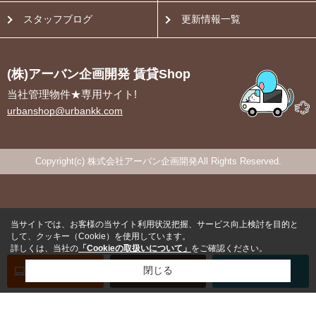
スタッフブログ
更新情報一覧
(株)アーバン企画開発 賃貸Shop
当社管理物件★専用サイト!
urbanshop@urbankk.com
Copyright(c) 株式会社アーバン企画開発All Rights Reserved.
当サイトでは、お客様の当サイト利用状況把握、サービス向上検討を目的と
して、クッキー（Cookie）を使用しています。
詳しくは、当社の
「Cookieの取扱いについて」
をご確認ください。
オンライン
お部屋探し
閉じる
お問い合わせ
お部屋探し
専用電話