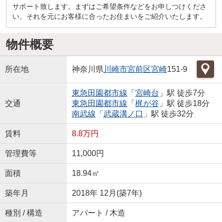
サポート致します。まずはご希望条件などをお申しつけくださ
い。それを元にお客様に合ったお住まいをご紹介いたします。
物件概要
所在地
神奈川県
川崎市宮前区
宮崎
151-9
東急田園都市線
「
宮崎台
」駅 徒歩7分
交通
東急田園都市線
「
梶が谷
」駅 徒歩18分
南武線
「
武蔵溝ノ口
」駅 徒歩32分
賃料
8.8万円
管理費等
11,000円
面積
18.94㎡
築年月
2018年 12月(築7年)
種別 / 構造
アパート / 木造