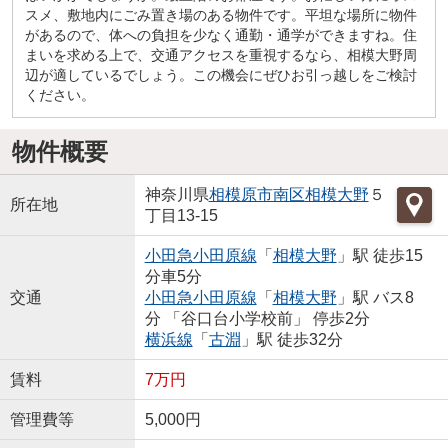
スメ、敷地内にごみ置き場のある物件です。平坦な場所に物件
があるので、体への負担を少なく通勤・通学ができますね。住
まいを求める上で、交通アクセスを重視するなら、相模大野周
辺が適しているでしょう。この機会にぜひお引っ越しをご検討
ください。
物件概要
神奈川県
相模原市南区
相模大野
５
所在地
丁目13-15
小田急小田原線
「
相模大野
」駅 徒歩15
分車5分
交通
小田急小田原線
「
相模大野
」駅 バス8
分 「谷口台小学校前」 停歩2分
横浜線
「
古淵
」駅 徒歩32分
賃料
7万円
管理費等
5,000円