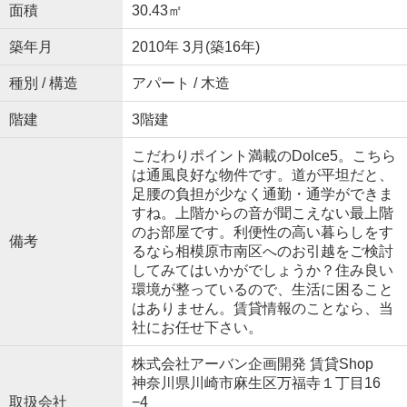
面積
30.43㎡
築年月
2010年 3月(築16年)
種別 / 構造
アパート / 木造
階建
3階建
こだわりポイント満載のDolce5。こちら
は通風良好な物件です。道が平坦だと、
足腰の負担が少なく通勤・通学ができま
すね。上階からの音が聞こえない最上階
のお部屋です。利便性の高い暮らしをす
備考
るなら相模原市南区へのお引越をご検討
してみてはいかがでしょうか？住み良い
環境が整っているので、生活に困ること
はありません。賃貸情報のことなら、当
社にお任せ下さい。
株式会社アーバン企画開発 賃貸Shop
神奈川県川崎市麻生区万福寺１丁目16
取扱会社
−4