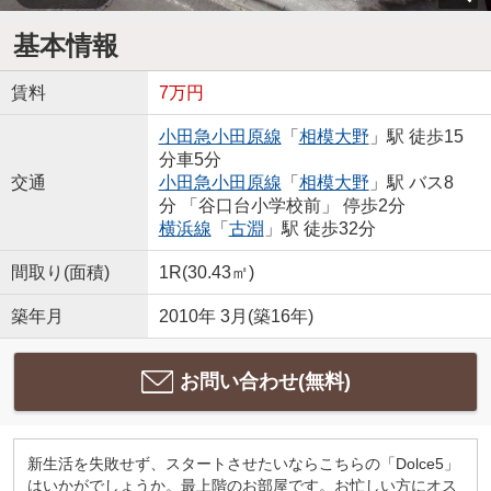
基本情報
賃料
7万円
小田急小田原線
「
相模大野
」駅 徒歩15
分車5分
交通
小田急小田原線
「
相模大野
」駅 バス8
分 「谷口台小学校前」 停歩2分
横浜線
「
古淵
」駅 徒歩32分
間取り(面積)
1R(30.43㎡)
築年月
2010年 3月(築16年)
お問い合わせ(無料)
新生活を失敗せず、スタートさせたいならこちらの「Dolce5」
はいかがでしょうか。最上階のお部屋です。お忙しい方にオス