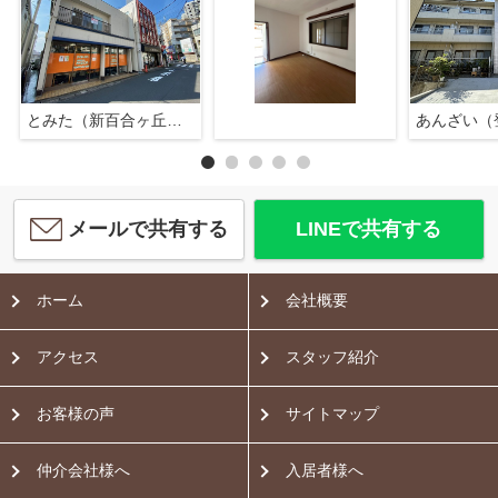
とみた（新百合ヶ丘店）
あんざい（
メールで共有する
LINEで共有する
ホーム
会社概要
アクセス
スタッフ紹介
お客様の声
サイトマップ
仲介会社様へ
入居者様へ