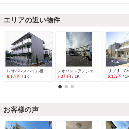
エリアの近い物件
レオパレスハイム相模原
レオパレスアンジェリークⅢ
リブリ・Celes
8.1
万
円
/ 1K
7.3
万
円
/ 1K
6.1
万
円
/ 1
お客様の声