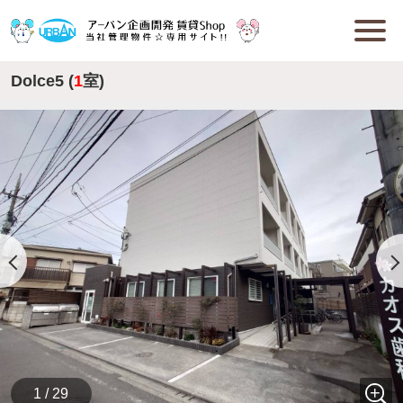
Dolce5 (
1
室)
1 / 29