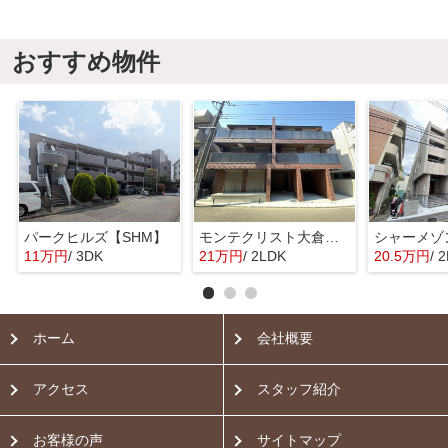
おすすめ物件
パークヒルズ【SHM】
モンテクリスト大倉山【SHM】
11万円
/ 3DK
21万円
/ 2LDK
20.5万円
/ 
ホーム
会社概要
アクセス
スタッフ紹介
お客様の声
サイトマップ