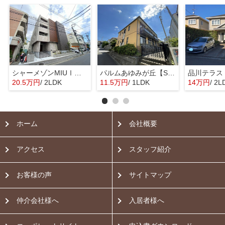
シャーメゾンMIUⅠ【SHM】
パルムあゆみが丘【SHM】
品川テラス
20.5万円
/ 2LDK
11.5万円
/ 1LDK
14万円
/ 2L
ホーム
会社概要
アクセス
スタッフ紹介
お客様の声
サイトマップ
仲介会社様へ
入居者様へ