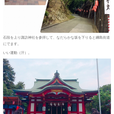
石段を上り諏訪神社を参拝して、なだらかな坂を下りると綱島街道
にでます。
いい運動（汗）。