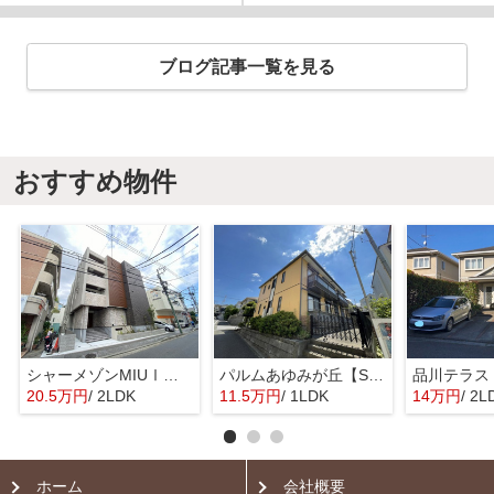
ブログ記事一覧を見る
おすすめ物件
シャーメゾンMIUⅠ【SHM】
パルムあゆみが丘【SHM】
品川テラス
20.5万円
/ 2LDK
11.5万円
/ 1LDK
14万円
/ 2L
ホーム
会社概要