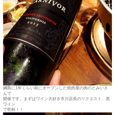
綱島に1年くらい前にオープンした焼肉屋の肉のとみいさ
んで
開催です。まずはワイン大好き市川店長のリクエスト、黒
ワイン
で乾杯！！