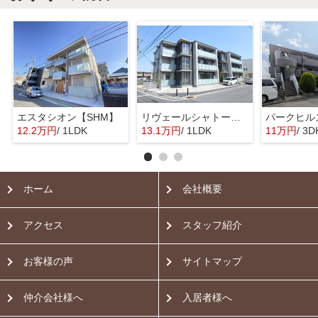
エスタシオン【SHM】
リヴェールシャトー綱島【SHM】
パークヒル
12.2万円
/ 1LDK
13.1万円
/ 1LDK
11万円
/ 3D
ホーム
会社概要
アクセス
スタッフ紹介
お客様の声
サイトマップ
仲介会社様へ
入居者様へ