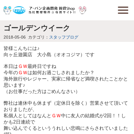
ゴールデンウイーク
2018-05-06
カテゴリ：
スタッフブログ
皆様こんちには♪
向ヶ丘遊園店 大小島（オオコジマ）です
本日は
ＧＷ
最終日ですね
今年の
ＧＷ
は如何お過ごしされましたか？
海外旅行やレジャー、実家に帰省など満喫されたことかと
思います♪
（お仕事だった方はごめんなさい）
弊社は連休中も休まず（定休日を除く）営業させて頂いて
おりましたが、
私個人としてはなんと
ＧＷ
中に友人の結婚式が2回！！し
かも2日連続で
舞い込んでくるといううれしい悲鳴にさらされていました