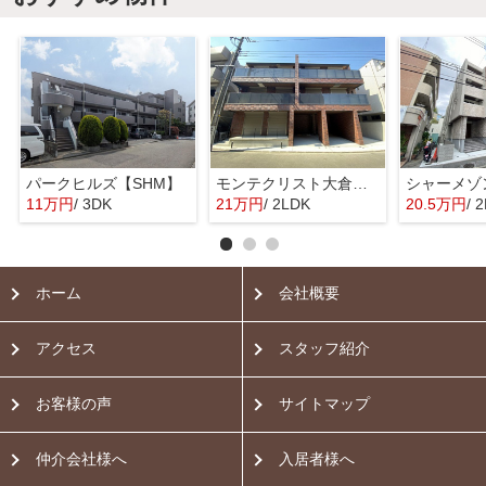
パークヒルズ【SHM】
モンテクリスト大倉山【SHM】
11万円
/ 3DK
21万円
/ 2LDK
20.5万円
/ 
ホーム
会社概要
アクセス
スタッフ紹介
お客様の声
サイトマップ
仲介会社様へ
入居者様へ