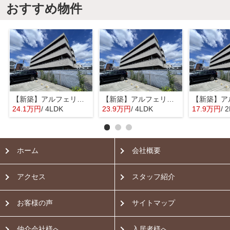
おすすめ物件
【新築】アルフェリーチェ【SHM】
【新築】アルフェリーチェ【SHM】
24.1万円
/ 4LDK
23.9万円
/ 4LDK
17.9万円
/ 
ホーム
会社概要
アクセス
スタッフ紹介
お客様の声
サイトマップ
仲介会社様へ
入居者様へ