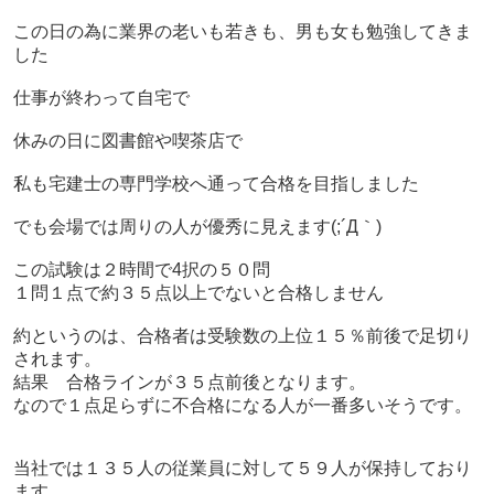
この日の為に業界の老いも若きも、男も女も勉強してきま
した
仕事が終わって自宅で
休みの日に図書館や喫茶店で
私も宅建士の専門学校へ通って合格を目指しました
でも会場では周りの人が優秀に見えます(;´Д｀)
この試験は２時間で4択の５０問
１問１点で約３５点以上でないと合格しません
約というのは、合格者は受験数の上位１５％前後で足切り
されます。
結果 合格ラインが３５点前後となります。
なので１点足らずに不合格になる人が一番多いそうです。
当社では１３５人の従業員に対して５９人が保持しており
ます