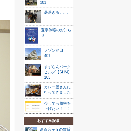
101
暑過ぎる。。。
夏季休暇のお知ら
せ
メゾン池田
401
すずらんパーク
ヒルズ【SHM】
103
カレー屋さんに
行ってきました
少しでも勝率を
上げたい！！！
おすすめ記事
新百合ヶ丘の賃貸