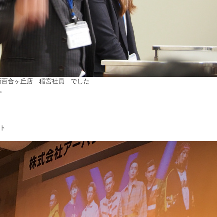
新百合ヶ丘店 稲宮社員 でした
。
ト