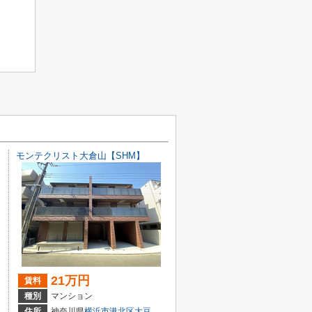
モンテクリスト大倉山【SHM】
21万円
賃料
種別
マンション
１丁目31-19
住所
神奈川県
横浜市港北区
大豆戸町
8-1