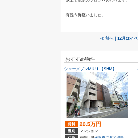
以上で池永のブログを終わります。
有難う御座いました。
≪ 前へ｜12月はイベ
おすすめ物件
シャーメゾンMIUⅠ【SHM】
20.5万円
賃料
種別
マンション
住所
神奈川県
横浜市港北区
綱島台
14-7