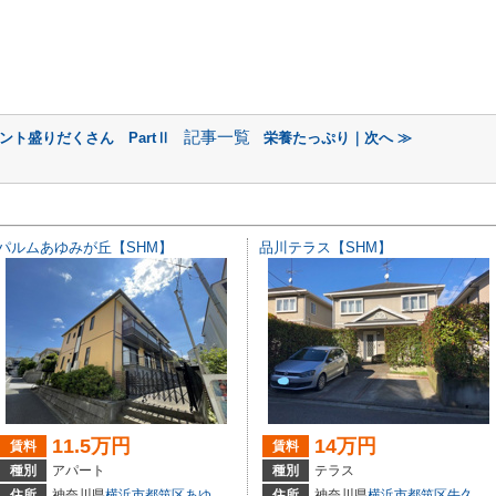
記事一覧
ント盛りだくさん PartⅡ
栄養たっぷり｜次へ ≫
パルムあゆみが丘【SHM】
品川テラス【SHM】
11.5万円
14万円
賃料
賃料
種別
アパート
種別
テラス
住所
神奈川県
横浜市都筑区
あゆみが丘
18-16
住所
神奈川県
横浜市都筑区
牛久保東