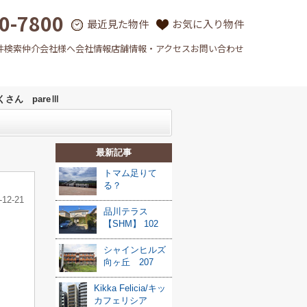
0-7800
最近見た物件
お気に入り物件
件検索
仲介会社様へ
会社情報
店舗情報・アクセス
お問い合わせ
さん pareⅢ
最新記事
トマム足りて
る？
-12-21
品川テラス
【SHM】 102
シャインヒルズ
向ヶ丘 207
Kikka Felicia/キッ
カフェリシア