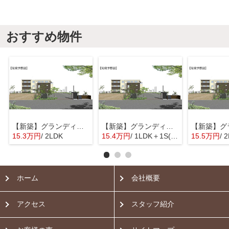
おすすめ物件
【新築】グランディール都筑【SHM】
【新築】グランディール都筑【SHM】
15.3万円
/ 2LDK
15.4万円
/ 1LDK＋1S(納戸)
15.5万円
/ 
ホーム
会社概要
アクセス
スタッフ紹介