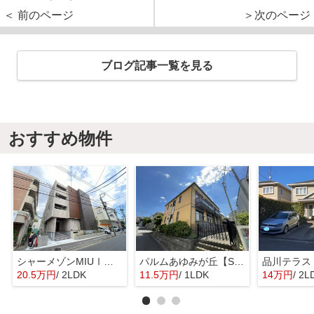
＜ 前のページ
＞次のページ
ブログ記事一覧を見る
おすすめ物件
シャーメゾンMIUⅠ【SHM】
パルムあゆみが丘【SHM】
品川テラス
20.5万円
/ 2LDK
11.5万円
/ 1LDK
14万円
/ 2L