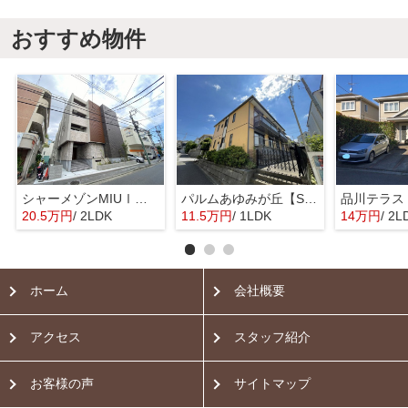
おすすめ物件
シャーメゾンMIUⅠ【SHM】
パルムあゆみが丘【SHM】
品川テラス
20.5万円
/ 2LDK
11.5万円
/ 1LDK
14万円
/ 2L
ホーム
会社概要
アクセス
スタッフ紹介
お客様の声
サイトマップ