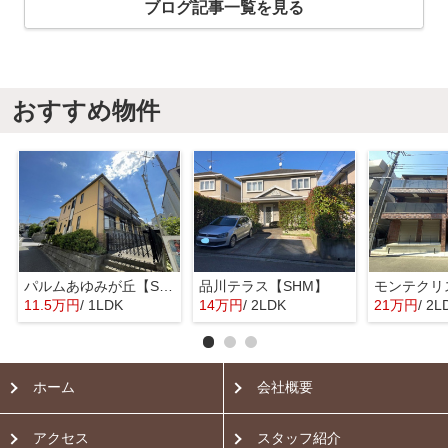
ブログ記事一覧を見る
おすすめ物件
パルムあゆみが丘【SHM】
品川テラス【SHM】
11.5万円
/ 1LDK
14万円
/ 2LDK
21万円
/ 2L
ホーム
会社概要
アクセス
スタッフ紹介