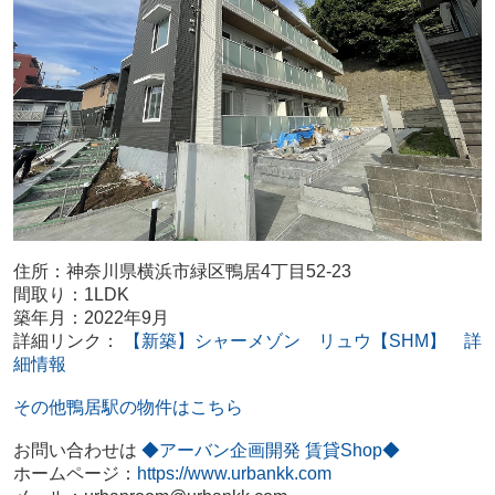
住所：神奈川県横浜市緑区鴨居4丁目52-23
間取り：1LDK
築年月：2022年9月
詳細リンク：
【新築】シャーメゾン リュウ【SHM】 詳
細情報
その他鴨居駅の物件はこちら
お問い合わせは
◆アーバン企画開発 賃貸Shop◆
ホームページ：
https://www.urbankk.com