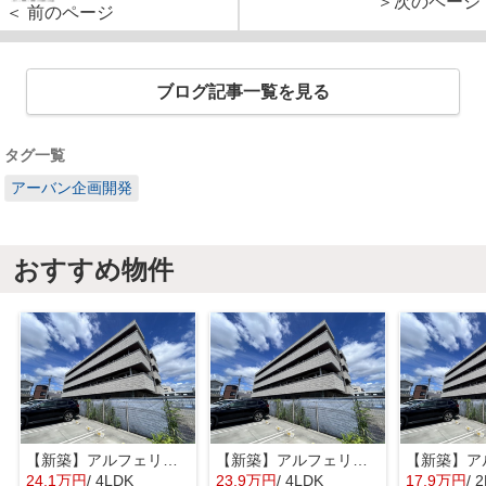
＞次のページ
＜ 前のページ
ブログ記事一覧を見る
タグ一覧
アーバン企画開発
おすすめ物件
【新築】アルフェリーチェ【SHM】
【新築】アルフェリーチェ【SHM】
24.1万円
/ 4LDK
23.9万円
/ 4LDK
17.9万円
/ 