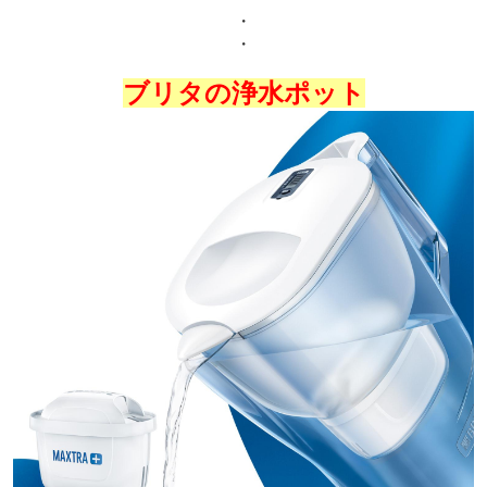
・
・
ブリタの浄水ポット