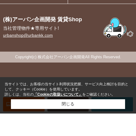
(株)アーバン企画開発 賃貸Shop
当社管理物件★専用サイト!
urbanshop@urbankk.com
Copyright(c) 株式会社アーバン企画開発All Rights Reserved.
当サイトでは、お客様の当サイト利用状況把握、サービス向上検討を目的と
して、クッキー（Cookie）を使用しています。
詳しくは、当社の
「Cookieの取扱いについて」
をご確認ください。
オンライン
お部屋探し
閉じる
お問い合わせ
お部屋探し
専用電話