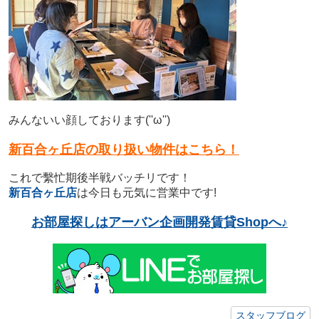
みんないい顔しております(''ω'')
新百合ヶ丘店の取り扱い物件はこちら！
これで繫忙期後半戦バッチリです！
新百合ヶ丘店
は今日も元気に営業中です!
お部屋探しはアーバン企画開発賃貸Shopへ♪
スタッフブログ