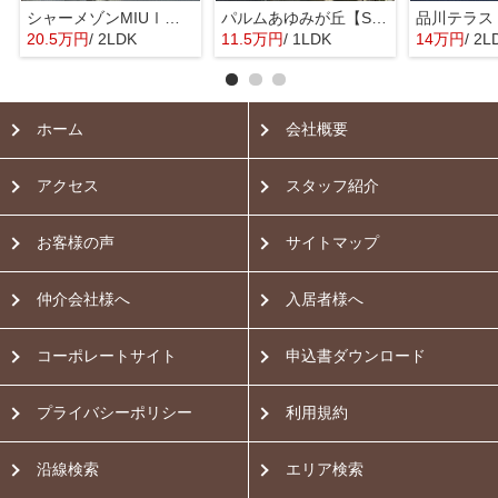
シャーメゾンMIUⅠ【SHM】
パルムあゆみが丘【SHM】
品川テラス
20.5万円
/ 2LDK
11.5万円
/ 1LDK
14万円
/ 2L
ホーム
会社概要
アクセス
スタッフ紹介
お客様の声
サイトマップ
仲介会社様へ
入居者様へ
コーポレートサイト
申込書ダウンロード
プライバシーポリシー
利用規約
沿線検索
エリア検索