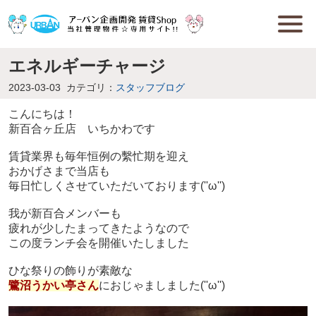
エネルギーチャージ
2023-03-03
カテゴリ：
スタッフブログ
こんにちは！
新百合ヶ丘店 いちかわです
賃貸業界も毎年恒例の繫忙期を迎え
おかげさまで当店も
毎日忙しくさせていただいております(''ω'')
我が新百合メンバーも
疲れが少したまってきたようなので
この度ランチ会を開催いたしました
ひな祭りの飾りが素敵な
鷺沼うかい亭さん
におじゃましました(''ω'')