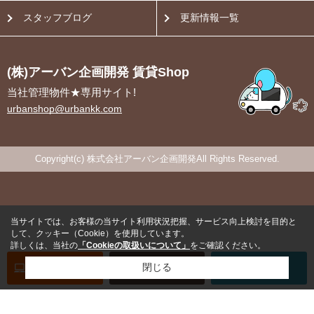
スタッフブログ
更新情報一覧
(株)アーバン企画開発 賃貸Shop
当社管理物件★専用サイト!
urbanshop@urbankk.com
Copyright(c) 株式会社アーバン企画開発All Rights Reserved.
当サイトでは、お客様の当サイト利用状況把握、サービス向上検討を目的と
して、クッキー（Cookie）を使用しています。
詳しくは、当社の
「Cookieの取扱いについて」
をご確認ください。
オンライン
お部屋探し
閉じる
お問い合わせ
お部屋探し
専用電話