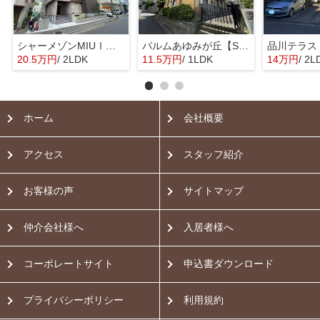
シャーメゾンMIUⅠ【SHM】
パルムあゆみが丘【SHM】
品川テラス
20.5万円
/ 2LDK
11.5万円
/ 1LDK
14万円
/ 2L
ホーム
会社概要
アクセス
スタッフ紹介
お客様の声
サイトマップ
仲介会社様へ
入居者様へ
コーポレートサイト
申込書ダウンロード
プライバシーポリシー
利用規約