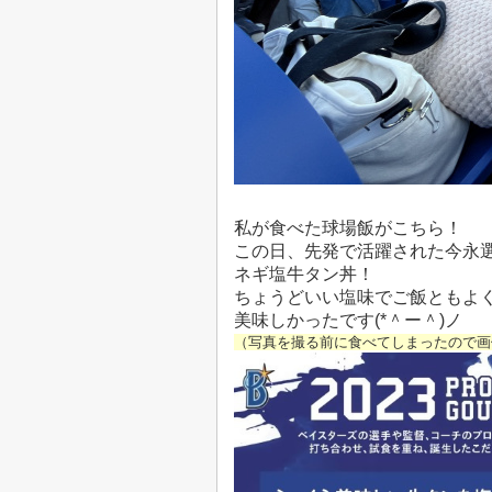
私が食べた球場飯がこちら！
この日、先発で活躍された今永
ネギ塩牛タン丼！
ちょうどいい塩味でご飯ともよ
美味しかったです(*＾ー＾)ノ
（写真を撮る前に食べてしまったので画