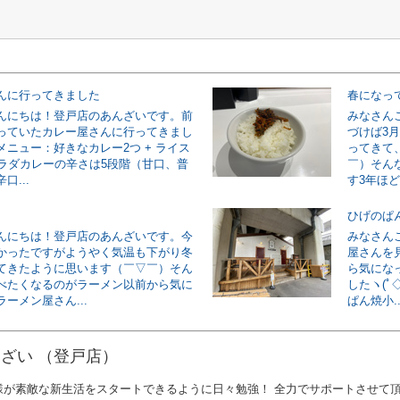
んに行ってきました
春になっ
んにちは！登戸店のあんざいです。前
みなさん
っていたカレー屋さんに行ってきまし
づけば3
メニュー：好きなカレー2つ + ライス
ってきて
 サラダカレーの辛さは5段階（甘口、普
￣）そん
口...
す3年ほど
ひげのぱ
んにちは！登戸店のあんざいです。今
みなさん
かったですがようやく気温も下がり冬
屋さんを
てきたように思います（￣▽￣）そん
ら気にな
べたくなるのがラーメン以前から気に
したヽ(ﾟ◇
ーメン屋さん...
ぱん焼小..
ざい （登戸店）
様が素敵な新生活をスタートできるように日々勉強！ 全力でサポートさせて