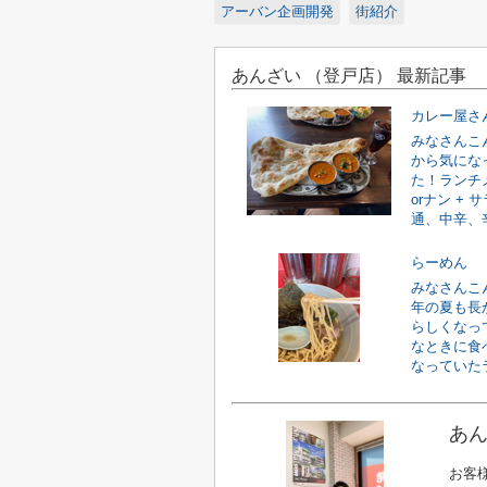
アーバン企画開発
街紹介
あんざい （登戸店） 最新記事
カレー屋さ
みなさんこ
から気にな
た！ランチ
orナン +
通、中辛、辛
らーめん
みなさんこ
年の夏も長
らしくなっ
なときに食
なっていたラ
あん
お客