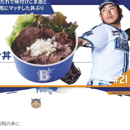
長戦の末に
。