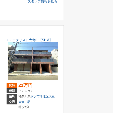
スタッフ情報を見る
モンテクリスト大倉山【SHM】
21万円
賃料
種別
マンション
１丁目31-19
住所
神奈川県
横浜市港北区
大豆戸町
8-1
交通
大倉山駅
徒歩6分