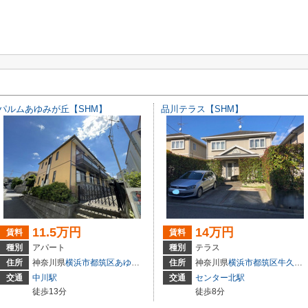
パルムあゆみが丘【SHM】
品川テラス【SHM】
11.5万円
14万円
賃料
賃料
種別
アパート
種別
テラス
住所
神奈川県
横浜市都筑区
あゆみが丘
18-16
住所
神奈川県
横浜市都筑区
牛久保東
交通
中川駅
交通
センター北駅
徒歩13分
徒歩8分