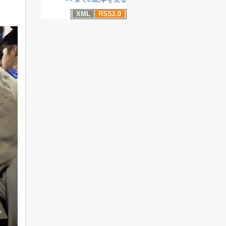
XML
RSS2.0