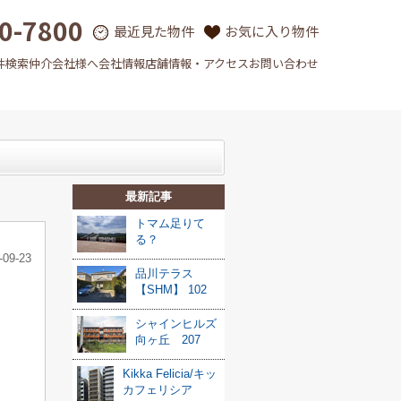
0-7800
最近見た物件
お気に入り物件
件検索
仲介会社様へ
会社情報
店舗情報・アクセス
お問い合わせ
最新記事
トマム足りて
る？
-09-23
品川テラス
【SHM】 102
シャインヒルズ
向ヶ丘 207
Kikka Felicia/キッ
カフェリシア