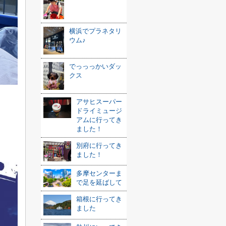
横浜でプラネタリ
ウム♪
でっっっかいダッ
クス
アサヒスーパー
ドライミュージ
アムに行ってき
ました！
別府に行ってき
ました！
多摩センターま
で足を延ばして
箱根に行ってき
ました