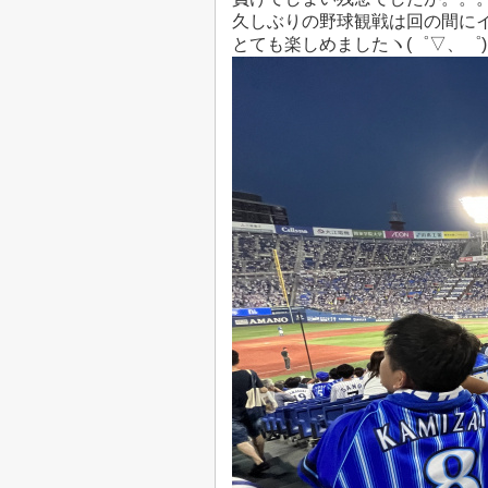
久しぶりの野球観戦は回の間に
とても楽しめましたヽ(゜▽、゜