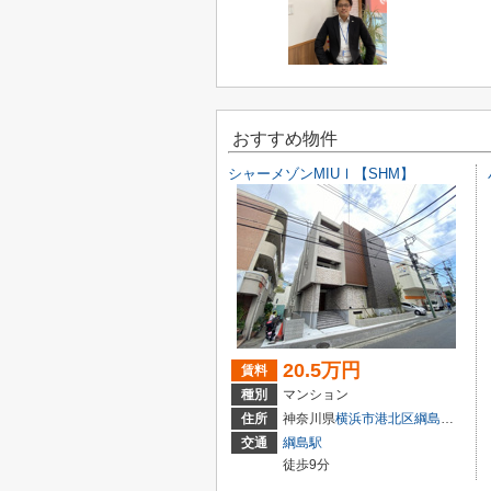
おすすめ物件
シャーメゾンMIUⅠ【SHM】
20.5万円
賃料
種別
マンション
住所
神奈川県
横浜市港北区
綱島台
14-7
交通
綱島駅
徒歩9分