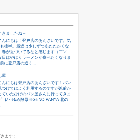
てきましたね～
こんにちは！登戸店のあんざいです。気
月も後半。最近は少しずつあたたかくな
、春が近づいてるなと感じます（￣▽
な日はやはりラーメンが食べたくなりま
前に登戸店の近く...
ん屋
こんにちは登戸店のあんざいです！パン
見つけてはよく利用するのですが以前か
っていたひげのパン屋さんに行ってきま
ﾟ )ﾉ～ゆめ酵母HIGENO PANYA 北の
.
頂きます！