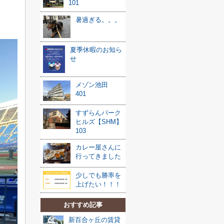
101
暑過ぎる。。。
夏季休暇のお知ら
せ
メゾン池田
401
すずらんパーク
ヒルズ【SHM】
103
カレー屋さんに
行ってきました
少しでも勝率を
上げたい！！！
おすすめ記事
新百合ヶ丘の賃貸