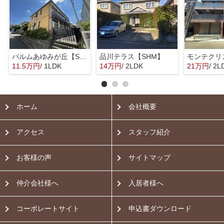
パルムあゆみが丘【SHM】
品川テラス【SHM】
11.5万円
/ 1LDK
14万円
/ 2LDK
21万円
/ 2L
ホーム
会社概要
アクセス
スタッフ紹介
お客様の声
サイトマップ
仲介会社様へ
入居者様へ
コーポレートサイト
申込書ダウンロード