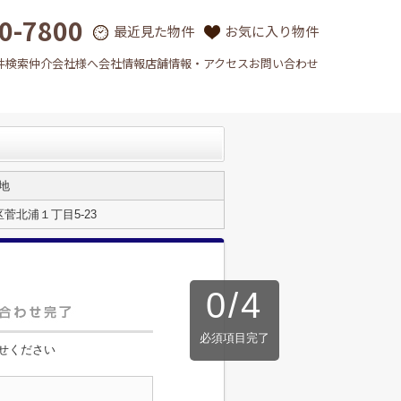
0-7800
最近見た物件
お気に入り物件
件検索
仲介会社様へ
会社情報
店舗情報・アクセス
お問い合わせ
地
菅北浦１丁目5-23
0
/
4
必須項目完了
せください