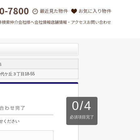
0-7800
最近見た物件
お気に入り物件
件検索
仲介会社様へ
会社情報
店舗情報・アクセス
お問い合わせ
地
ケ丘３丁目18-55
0
/
4
必須項目完了
せください