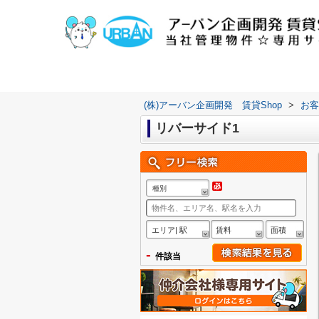
(株)アーバン企画開発 賃貸Shop
>
お客
リバーサイド1
種別
エリア| 駅
賃料
面積
-
件該当