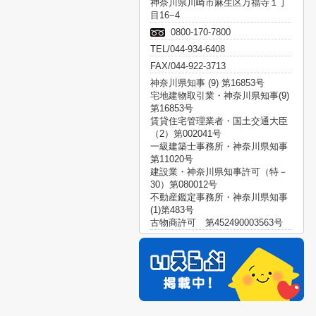
神奈川県川崎市麻生区万福寺１丁
目16−4
0800-170-7800
TEL/044-934-6408
FAX/044-922-3713
神奈川県知事 (9) 第16853号
宅地建物取引業・神奈川県知事(9)
第16853号
賃貸住宅管理業者・国土交通大臣
（2）第002041号
一級建築士事務所・神奈川県知事
第11020号
建設業・神奈川県知事許可（特－
30）第080012号
不動産鑑定事務所・神奈川県知事
(1)第483号
古物商許可 第452490003563号