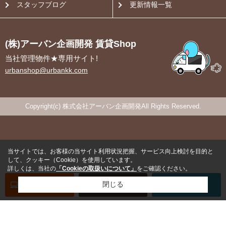
スタッフブログ
更新情報一覧
(株)アーバン企画開発 賃貸Shop
当社管理物件★専用サイト!
urbanshop@urbankk.com
Copyright(c) 株式会社アーバン企画開発All Rights Reserved.
当サイトでは、お客様の当サイト利用状況把握、サービス向上検討を目的と
して、クッキー（Cookie）を使用しています。
詳しくは、当社の
「Cookieの取扱いについて」
をご確認ください。
オンライン
お部屋探し
閉じる
お問い合わせ
お部屋探し
専用電話