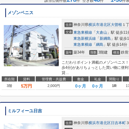
該当公開件数
件 空き数
件
件
メゾンベニス
神奈川県
横浜市港北区
大曽根
１丁
住所
交通
東急東横線
「
大倉山
」駅 徒歩11
東急新横浜線
「
新綱島
」駅 徒歩1
東急東横線
「
綱島
」駅 徒歩14分
築34年
3階建
鉄骨
築年
階数
構造
こだわりポイント満載のメゾンベニス！近
歩4分)がありちょっとした買い物に便
貸...
所在階
賃料
管理費・共益費
敷金
礼金
間取り
5
万円
0ヶ月
0ヶ月
3階
2,000円
1R
1
ミルフィーユ日吉
神奈川県
横浜市港北区
日吉本町
３
住所