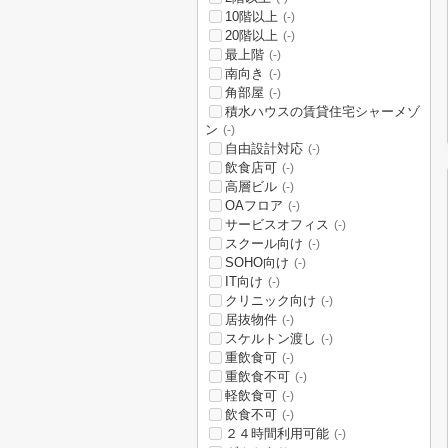
10階以上
(-)
20階以上
(-)
最上階
(-)
南向き
(-)
角部屋
(-)
積水ハウスの賃貸住宅シャーメゾ
ン
(-)
自由設計対応
(-)
飲食店可
(-)
高層ビル
(-)
OAフロア
(-)
サービスオフィス
(-)
スクール向け
(-)
SOHO向け
(-)
IT向け
(-)
クリニック向け
(-)
居抜物件
(-)
スケルトン渡し
(-)
重飲食可
(-)
重飲食不可
(-)
軽飲食可
(-)
飲食不可
(-)
２４時間利用可能
(-)