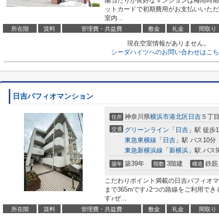
陽当たりが良好なマンションは梅雨時期
ットカードで初期費用がお支払いいただ
室内...
所在階
賃料
管理費・共益費
敷金
礼金
間取り
現在空室情報がありません。
シーダハイツへのお問い合わせはこち
日吉パフィオマンション
神奈川県
横浜市港北区
日吉
５丁目2
住所
交通
グリーンライン
「
日吉
」駅 徒歩1
東急東横線
「
日吉
」駅 バス10分
東急新横浜線
「
新横浜
」駅 バス
築39年
3階建
鉄筋
築年
階数
構造
こだわりポイント満載の日吉パフィオマ
まで365mです♪2つの路線をご利用で
す♪ぜ...
所在階
賃料
管理費・共益費
敷金
礼金
間取り