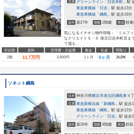
交通
グリーンライン
「
日吉本町
」駅 
東急東横線
「
日吉
」駅 徒歩13分
東急東横線
「
綱島
」駅 徒歩19分
築27年
2階建
軽量
築年
階数
構造
気になるイチオシ物件情報：「ミルフィ
なクリエイトＳ・Ｄ 港北日吉本町店まで
て場も...
所在階
賃料
管理費・共益費
敷金
礼金
間取り
11.7
万円
0ヶ月
2階
3,000円
1ヶ月
2LDK
ソネット綱島
神奈川県
横浜市港北区
綱島東
４丁
住所
交通
東急新横浜線
「
新綱島
」駅 徒歩1
東急東横線
「
綱島
」駅 徒歩12分
グリーンライン
「
日吉
」駅 徒歩2
築26年
4階建
鉄筋
築年
階数
構造