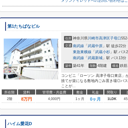
メゾンアイレットへのお問い合わせはこ
第1たちばなビル
神奈川県
川崎市高津区
子母口
552
住所
交通
南武線
「
武蔵中原
」駅 徒歩22分
東急東横線
「
武蔵小杉
」駅 バス
南武線
「
武蔵新城
」駅 バス13分
築41年
4階建
鉄筋
築年
階数
構造
コンビニ「ローソン 高津子母口東店」が
捨てが楽になる敷地内ごみ置き場◎バス
ことが...
所在階
賃料
管理費・共益費
敷金
礼金
間取り
8
万円
0ヶ月
2階
4,000円
1ヶ月
1LDK
45
ハイム愛花D