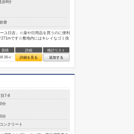
徒歩8分
鉄骨
ーユ日吉」☆薬や日用品を買うのに便利
271mです☆敷地内にはキレイなゴミ捨
面積
詳細
検討リスト
48.36㎡
詳細を見る
追加する
目7-8
0分
0分
コンクリート