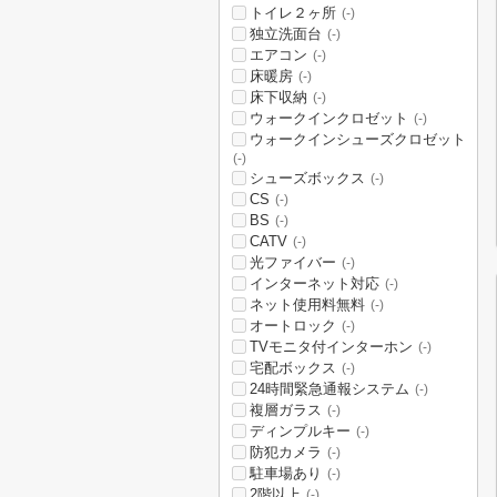
トイレ２ヶ所
(-)
独立洗面台
(-)
エアコン
(-)
床暖房
(-)
床下収納
(-)
ウォークインクロゼット
(-)
ウォークインシューズクロゼット
(-)
シューズボックス
(-)
CS
(-)
BS
(-)
CATV
(-)
光ファイバー
(-)
インターネット対応
(-)
ネット使用料無料
(-)
オートロック
(-)
TVモニタ付インターホン
(-)
宅配ボックス
(-)
24時間緊急通報システム
(-)
複層ガラス
(-)
ディンプルキー
(-)
防犯カメラ
(-)
駐車場あり
(-)
2階以上
(-)