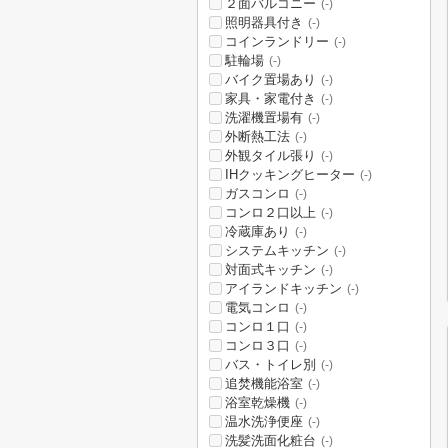
２面バルコニー
(-)
照明器具付き
(-)
コインランドリー
(-)
駐輪場
(-)
バイク置場あり
(-)
家具・家電付き
(-)
洗濯機置場有
(-)
外断熱工法
(-)
外観タイル張り
(-)
IHクッキングヒーター
(-)
ガスコンロ
(-)
コンロ２口以上
(-)
冷蔵庫あり
(-)
システムキッチン
(-)
対面式キッチン
(-)
アイランドキッチン
(-)
電気コンロ
(-)
コンロ１口
(-)
コンロ３口
(-)
バス・トイレ別
(-)
追焚機能浴室
(-)
浴室乾燥機
(-)
温水洗浄便座
(-)
洗髪洗面化粧台
(-)