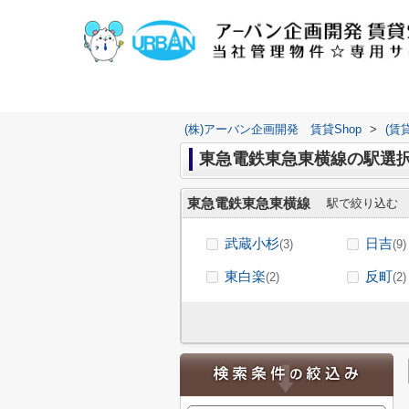
(株)アーバン企画開発 賃貸Shop
>
(賃
東急電鉄東急東横線の駅選
東急電鉄東急東横線
駅で絞り込む
武蔵小杉
日吉
(3)
(9)
東白楽
反町
(2)
(2)