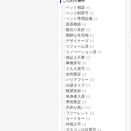
こだわり条件
ペット相談
(-)
ペット飼育可
(-)
ペット専用設備
(-)
楽器相談
(-)
陽当り良好
(-)
閑静な住宅地
(-)
デザイナーズ
(-)
リフォーム済
(-)
リノベーション済
(-)
保証人不要
(-)
事務所可
(-)
２人入居可
(-)
女性限定
(-)
バリアフリー
(-)
分譲タイプ
(-)
眺望良好
(-)
単身者入居
(-)
男性限定
(-)
天井が高い
(-)
フリーレント
(-)
カードキー
(-)
外国人可
(-)
ガスコンロ設置可
(-)