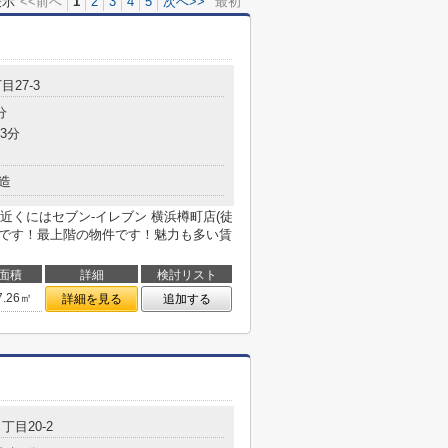
表示
<<前へ
1
2
3
4
5
次へ>>
最初
目27-3
分
3分
造
くにはセブン‐イレブン 横浜樽町店(徒
利です！最上階の物件です！魅力も多い賃
面積
詳細
検討リスト
7.26㎡
詳細を見る
追加する
丁目20-2