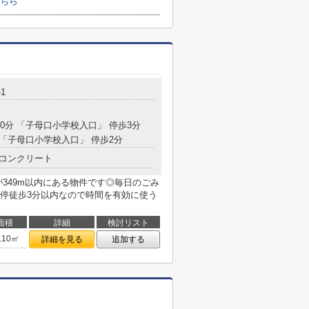
ちら
-1
20分 「子母口小学校入口」 停歩3分
 「子母口小学校入口」 停歩2分
コンクリート
349m以内にある物件です◎毎日のごみ
停徒歩3分以内なので時間を有効に使う
面積
詳細
検討リスト
.10㎡
詳細を見る
追加する