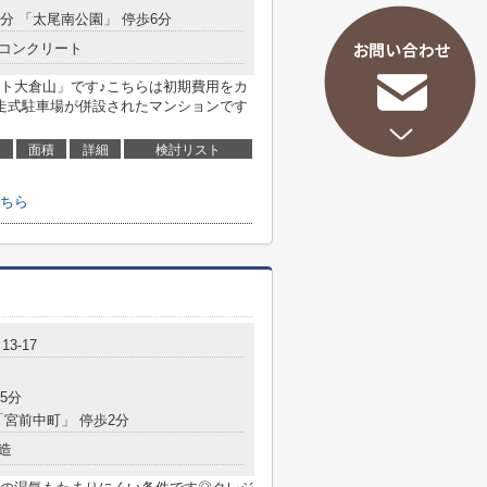
6分 「太尾南公園」 停歩6分
コンクリート
ト大倉山」です♪こちらは初期費用をカ
走式駐車場が併設されたマンションです
面積
詳細
検討リスト
ちら
3-17
5分
「宮前中町」 停歩2分
造