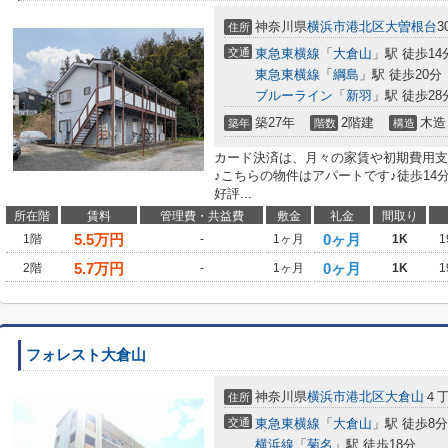
神奈川県
横浜市港北区
大曽根台
3
住所
交通
東急東横線
「
大倉山
」駅 徒歩14
東急東横線
「
綱島
」駅 徒歩20分
ブルーライン
「
新羽
」駅 徒歩28
築27年
2階建
木造
築年
階数
構造
カード決済は、月々の家賃や初期費用支
♪こちらの物件はアパートです♪徒歩14
好評...
所在階
賃料
管理費・共益費
敷金
礼金
間取り
5.5
万円
0ヶ月
1階
-
1ヶ月
1K
1
5.7
万円
0ヶ月
2階
-
1ヶ月
1K
1
フォレスト大倉山
神奈川県
横浜市港北区
大倉山
４丁
住所
交通
東急東横線
「
大倉山
」駅 徒歩8分
横浜線
「
菊名
」駅 徒歩18分