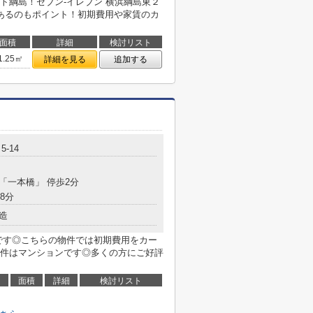
ト綱島！セブン‐イレブン 横浜綱島東２
あるのもポイント！初期費用や家賃のカ
面積
詳細
検討リスト
1.25㎡
詳細を見る
追加する
-14
 「一本橋」 停歩2分
8分
造
mです◎こちらの物件では初期費用をカー
件はマンションです◎多くの方にご好評
面積
詳細
検討リスト