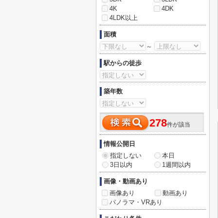
4K
4DK
4LDK以上
面積
～
駅からの徒歩
築年数
278
件が該当
情報公開日
指定しない
本日
3日以内
1週間以内
画像・動画あり
画像あり
動画あり
パノラマ・VRあり