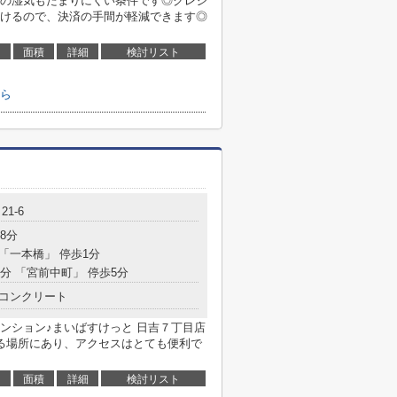
の湿気もたまりにくい条件です◎クレジ
けるので、決済の手間が軽減できます◎
面積
詳細
検討リスト
ら
1-6
8分
 「一本橋」 停歩1分
9分 「宮前中町」 停歩5分
コンクリート
ンション♪まいばすけっと 日吉７丁目店
きる場所にあり、アクセスはとても便利で
面積
詳細
検討リスト