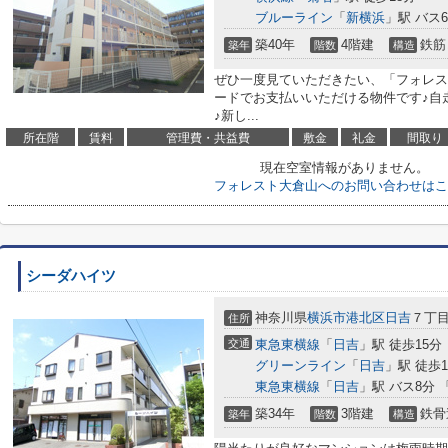
ブルーライン
「
新横浜
」駅 バス
築40年
4階建
鉄筋
築年
階数
構造
ぜひ一度見ていただきたい、「フォレス
ードでお支払いいただける物件です♪自
♪新し...
所在階
賃料
管理費・共益費
敷金
礼金
間取り
現在空室情報がありません。
フォレスト大倉山へのお問い合わせはこ
シーダハイツ
神奈川県
横浜市港北区
日吉
７丁目1
住所
交通
東急東横線
「
日吉
」駅 徒歩15分
グリーンライン
「
日吉
」駅 徒歩1
東急東横線
「
日吉
」駅 バス8分 
築34年
3階建
鉄骨
築年
階数
構造