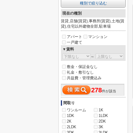
種別で絞り込む
現在の種別
賃貸,店舗(賃貸),事務所(賃貸),土地(賃
貸),住宅以外建物全部,駐車場
アパート
マンション
一戸建て
▼賃料
～
敷金・保証金なし
礼金・敷引なし
共益費・管理費込み
278
件が該当
間取り
ワンルーム
1K
1DK
1LDK
2K
2DK
2LDK
3K
3DK
3LDK