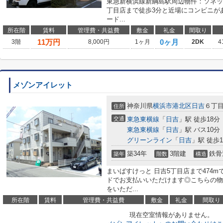
東急新横浜線新綱島駅周辺物件：ソネッ
丁目店まで徒歩3分と近場にコンビニが
ード...
所在階
賃料
管理費・共益費
敷金
礼金
間取り
11
万円
0ヶ月
3階
8,000円
1ヶ月
2DK
4
メゾンアイレット
神奈川県
横浜市港北区
日吉
６丁目5
住所
交通
東急東横線
「
日吉
」駅 徒歩18分
東急東横線
「
日吉
」駅 バス10分
グリーンライン
「
日吉
」駅 徒歩1
築34年
3階建
鉄骨
築年
階数
構造
まいばすけっと 日吉5丁目店まで474
ドでお支払いいただけます◎こちらの物
をいただ...
所在階
賃料
管理費・共益費
敷金
礼金
間取り
現在空室情報がありません。