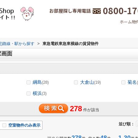
0800-17
お部屋探し専用電話
ホーム
物
貸)路線・駅から探す
>
東急電鉄東急東横線の賃貸物件
択画面
綱島
大倉山
菊名
(28)
(19)
横浜
(3)
278
件が該当
並び順：
空室物件のみ表示
278
48
1-30