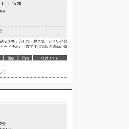
町
１丁目15-28
0分
骨
武蔵小杉」◎ぜひ一度ご覧ください◎普
カード決済が可能です◎毎日の通勤が快
面積
詳細
検討リスト
ちら
7
2分