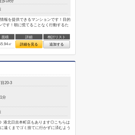
徒歩18分
造
情報を提供できるマンションです！目的
ンです！朝に慌てることなく行動するた
面積
詳細
検討リスト
55.94㎡
詳細を見る
追加する
目20-3
1分
造
Ｄ 港北日吉本町店もあります◎こちらは
に遠くまでゴミ捨てに行かずに済むよう