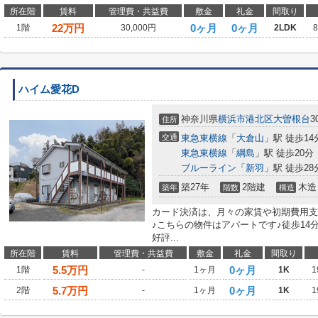
所在階
賃料
管理費・共益費
敷金
礼金
間取り
22
万円
0ヶ月
0ヶ月
1階
30,000円
2LDK
ハイム愛花D
神奈川県
横浜市港北区
大曽根台
3
住所
交通
東急東横線
「
大倉山
」駅 徒歩14
東急東横線
「
綱島
」駅 徒歩20分
ブルーライン
「
新羽
」駅 徒歩28
築27年
2階建
木造
築年
階数
構造
カード決済は、月々の家賃や初期費用支
♪こちらの物件はアパートです♪徒歩14
好評...
所在階
賃料
管理費・共益費
敷金
礼金
間取り
5.5
万円
0ヶ月
1階
-
1ヶ月
1K
1
5.7
万円
0ヶ月
2階
-
1ヶ月
1K
1