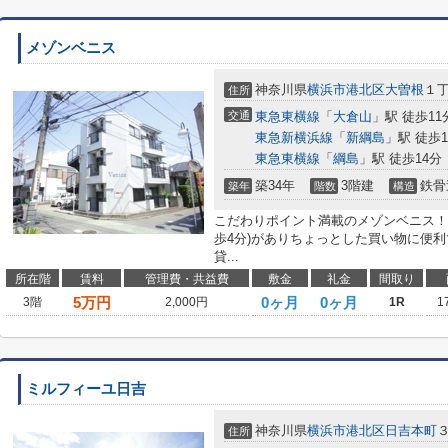
メゾンベニス
神奈川県
横浜市港北区
大曽根
１丁
住所
交通
東急東横線
「
大倉山
」駅 徒歩11
東急新横浜線
「
新綱島
」駅 徒歩1
東急東横線
「
綱島
」駅 徒歩14分
築34年
3階建
鉄骨
築年
階数
構造
こだわりポイント満載のメゾンベニス！近
歩4分)がありちょっとした買い物に便
貸...
所在階
賃料
管理費・共益費
敷金
礼金
間取り
5
万円
0ヶ月
0ヶ月
3階
2,000円
1R
1
ミルフィーユ日吉
神奈川県
横浜市港北区
日吉本町
３
住所