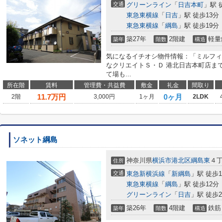
交通
グリーンライン
「
日吉本町
」駅 
東急東横線
「
日吉
」駅 徒歩13分
東急東横線
「
綱島
」駅 徒歩19分
築27年
2階建
軽量
築年
階数
構造
気になるイチオシ物件情報：「ミルフィ
なクリエイトＳ・Ｄ 港北日吉本町店まで
て場も...
所在階
賃料
管理費・共益費
敷金
礼金
間取り
11.7
万円
0ヶ月
2階
3,000円
1ヶ月
2LDK
ソネット綱島
神奈川県
横浜市港北区
綱島東
４丁
住所
交通
東急新横浜線
「
新綱島
」駅 徒歩1
東急東横線
「
綱島
」駅 徒歩12分
グリーンライン
「
日吉
」駅 徒歩2
築26年
4階建
鉄筋
築年
階数
構造