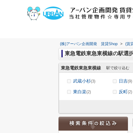
(株)アーバン企画開発 賃貸Shop
>
(賃
東急電鉄東急東横線の駅選
東急電鉄東急東横線
駅で絞り込む
武蔵小杉
日吉
(3)
(9)
東白楽
反町
(2)
(2)