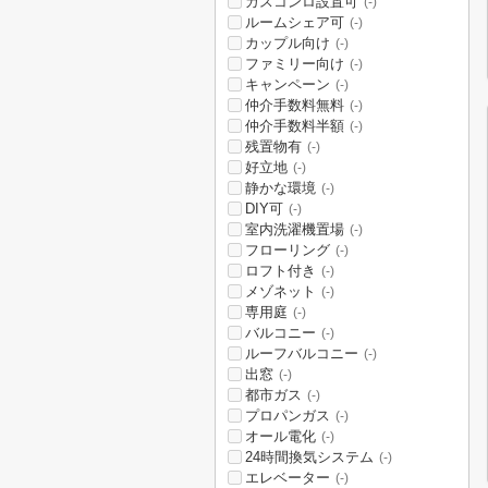
ガスコンロ設置可
(-)
ルームシェア可
(-)
カップル向け
(-)
ファミリー向け
(-)
キャンペーン
(-)
仲介手数料無料
(-)
仲介手数料半額
(-)
残置物有
(-)
好立地
(-)
静かな環境
(-)
DIY可
(-)
室内洗濯機置場
(-)
フローリング
(-)
ロフト付き
(-)
メゾネット
(-)
専用庭
(-)
バルコニー
(-)
ルーフバルコニー
(-)
出窓
(-)
都市ガス
(-)
プロパンガス
(-)
オール電化
(-)
24時間換気システム
(-)
エレベーター
(-)