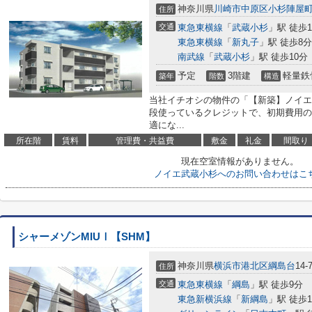
神奈川県
川崎市中原区
小杉陣屋
住所
交通
東急東横線
「
武蔵小杉
」駅 徒歩1
東急東横線
「
新丸子
」駅 徒歩8分
南武線
「
武蔵小杉
」駅 徒歩10分
予定
3階建
軽量鉄
築年
階数
構造
当社イチオシの物件の「【新築】ノイエ
段使っているクレジットで、初期費用の
適にな...
所在階
賃料
管理費・共益費
敷金
礼金
間取り
現在空室情報がありません。
ノイエ武蔵小杉へのお問い合わせはこ
シャーメゾンMIUⅠ【SHM】
神奈川県
横浜市港北区
綱島台
14-
住所
交通
東急東横線
「
綱島
」駅 徒歩9分
東急新横浜線
「
新綱島
」駅 徒歩1