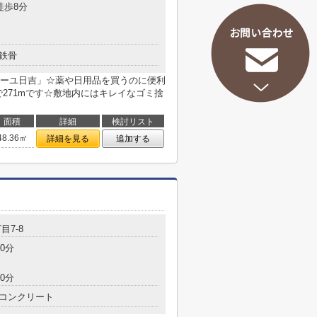
徒歩8分
鉄骨
ーユ日吉」☆薬や日用品を買うのに便利
271mです☆敷地内にはキレイなゴミ捨
面積
詳細
検討リスト
48.36㎡
詳細を見る
追加する
目7-8
0分
0分
コンクリート