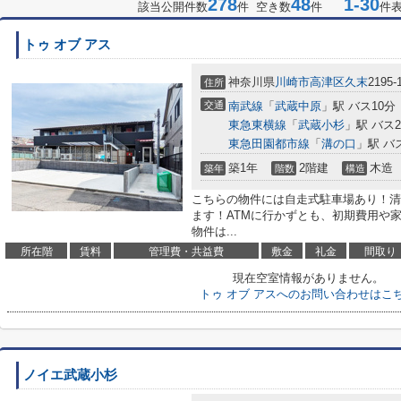
278
48
1-30
該当公開件数
件 空き数
件
件
トゥ オブ アス
神奈川県
川崎市高津区
久末
2195-
住所
交通
南武線
「
武蔵中原
」駅 バス10分
東急東横線
「
武蔵小杉
」駅 バス
東急田園都市線
「
溝の口
」駅 バ
築1年
2階建
木造
築年
階数
構造
こちらの物件には自走式駐車場あり！清
ます！ATMに行かずとも、初期費用や
物件は...
所在階
賃料
管理費・共益費
敷金
礼金
間取り
現在空室情報がありません。
トゥ オブ アスへのお問い合わせはこ
ノイエ武蔵小杉