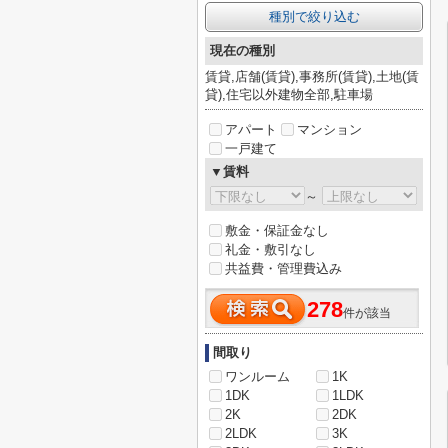
種別で絞り込む
現在の種別
賃貸,店舗(賃貸),事務所(賃貸),土地(賃
貸),住宅以外建物全部,駐車場
アパート
マンション
一戸建て
▼賃料
～
敷金・保証金なし
礼金・敷引なし
共益費・管理費込み
278
件が該当
間取り
ワンルーム
1K
1DK
1LDK
2K
2DK
2LDK
3K