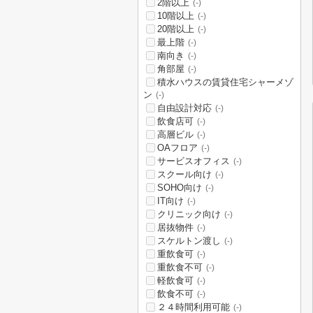
2階以上
(-)
10階以上
(-)
20階以上
(-)
最上階
(-)
南向き
(-)
角部屋
(-)
積水ハウスの賃貸住宅シャーメゾ
ン
(-)
自由設計対応
(-)
飲食店可
(-)
高層ビル
(-)
OAフロア
(-)
サービスオフィス
(-)
スクール向け
(-)
SOHO向け
(-)
IT向け
(-)
クリニック向け
(-)
居抜物件
(-)
スケルトン渡し
(-)
重飲食可
(-)
重飲食不可
(-)
軽飲食可
(-)
飲食不可
(-)
２４時間利用可能
(-)