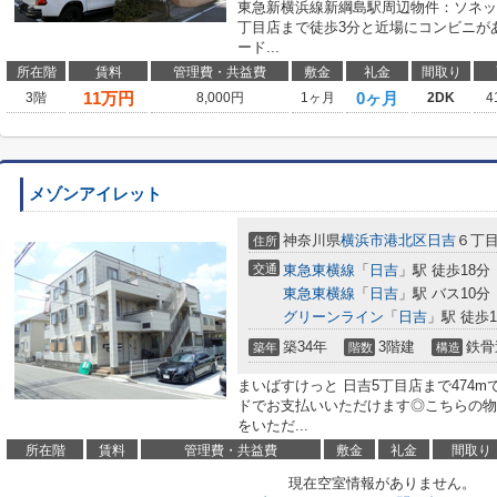
東急新横浜線新綱島駅周辺物件：ソネッ
丁目店まで徒歩3分と近場にコンビニが
ード...
所在階
賃料
管理費・共益費
敷金
礼金
間取り
11
万円
0ヶ月
3階
8,000円
1ヶ月
2DK
4
メゾンアイレット
神奈川県
横浜市港北区
日吉
６丁目5
住所
交通
東急東横線
「
日吉
」駅 徒歩18分
東急東横線
「
日吉
」駅 バス10分
グリーンライン
「
日吉
」駅 徒歩1
築34年
3階建
鉄骨
築年
階数
構造
まいばすけっと 日吉5丁目店まで474
ドでお支払いいただけます◎こちらの物
をいただ...
所在階
賃料
管理費・共益費
敷金
礼金
間取り
現在空室情報がありません。