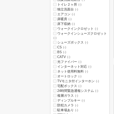
トイレ２ヶ所
(-)
独立洗面台
(-)
エアコン
(-)
床暖房
(-)
床下収納
(-)
ウォークインクロゼット
(-)
ウォークインシューズクロゼット
(-)
シューズボックス
(-)
CS
(-)
BS
(-)
CATV
(-)
光ファイバー
(-)
インターネット対応
(-)
ネット使用料無料
(-)
オートロック
(-)
TVモニタ付インターホン
(-)
宅配ボックス
(-)
24時間緊急通報システム
(-)
複層ガラス
(-)
ディンプルキー
(-)
防犯カメラ
(-)
駐車場あり
(-)