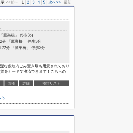
表示
<<前へ
1
2
3
4
5
次へ>>
最初
1
 「鷹巣橋」 停歩3分
22分 「鷹巣橋」 停歩3分
ス22分 「鷹巣橋」 停歩3分
潔な敷地内ごみ置き場も用意されており
家賃をカードで決済できます！こちらの
面積
詳細
検討リスト
ちら