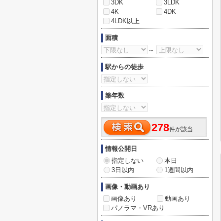
3DK
3LDK
4K
4DK
4LDK以上
面積
～
駅からの徒歩
築年数
278
件が該当
情報公開日
指定しない
本日
3日以内
1週間以内
画像・動画あり
画像あり
動画あり
パノラマ・VRあり