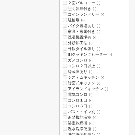
２面バルコニー
(-)
照明器具付き
(-)
コインランドリー
(-)
駐輪場
(-)
バイク置場あり
(-)
家具・家電付き
(-)
洗濯機置場有
(-)
外断熱工法
(-)
外観タイル張り
(-)
IHクッキングヒーター
(-)
ガスコンロ
(-)
コンロ２口以上
(-)
冷蔵庫あり
(-)
システムキッチン
(-)
対面式キッチン
(-)
アイランドキッチン
(-)
電気コンロ
(-)
コンロ１口
(-)
コンロ３口
(-)
バス・トイレ別
(-)
追焚機能浴室
(-)
浴室乾燥機
(-)
温水洗浄便座
(-)
洗髪洗面化粧台
(-)