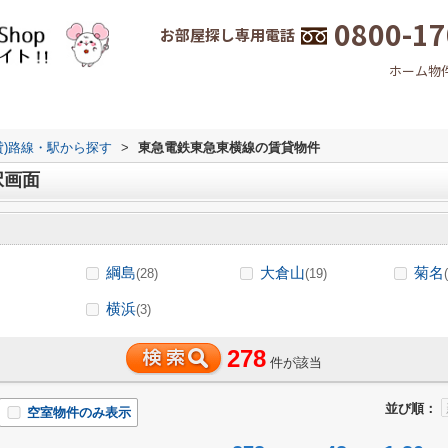
0800-17
お部屋探し専用電話
ホーム
物
貸)路線・駅から探す
>
東急電鉄東急東横線の賃貸物件
択画面
綱島
大倉山
菊名
(28)
(19)
横浜
(3)
278
件が該当
並び順：
空室物件のみ表示