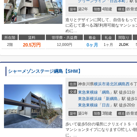
グリーンライン
「
日吉本町
」駅 
築2年
4階建
鉄骨
築年
階数
構造
造りとデザインに関して、自信をもって
に応じて選べる2駅利用可能なマンショ
めに...
所在階
賃料
管理費・共益費
敷金
礼金
間取り
20.5
万円
0ヶ月
2階
12,000円
1ヶ月
2LDK
シャーメゾンステージ綱島【SHM】
神奈川県
横浜市港北区
綱島西
６丁
住所
交通
東急東横線
「
綱島
」駅 徒歩11分
東急新横浜線
「
新綱島
」駅 徒歩1
東急東横線
「
日吉
」駅 徒歩20分
築1年
3階建
鉄骨
築年
階数
構造
歩いて徒歩5分の場所にクリエイトＳ・
マンションタイプになります◎忙しい朝
に、...