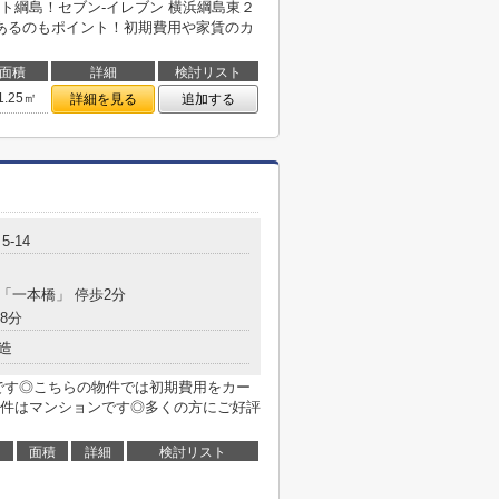
ト綱島！セブン‐イレブン 横浜綱島東２
あるのもポイント！初期費用や家賃のカ
面積
詳細
検討リスト
1.25㎡
詳細を見る
追加する
-14
 「一本橋」 停歩2分
8分
造
mです◎こちらの物件では初期費用をカー
件はマンションです◎多くの方にご好評
面積
詳細
検討リスト