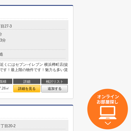
目27-3
分
3分
造
くにはセブン‐イレブン 横浜樽町店(徒
利です！最上階の物件です！魅力も多い賃
面積
詳細
検討リスト
7.26㎡
詳細を見る
追加する
丁目20-2