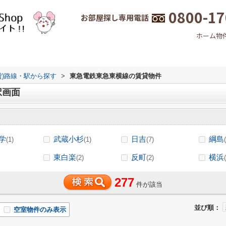
0800-17
お部屋探し専用電話
ホーム
物
貸)路線・駅から探す
>
東急電鉄東急東横線の賃貸物件
択画面
学
武蔵小杉
日吉
綱島
(1)
(1)
(7)
東白楽
反町
横浜
(2)
(2)
277
件が該当
並び順：
空室物件のみ表示