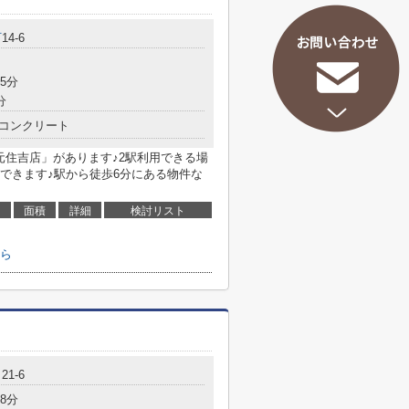
町
14-6
5分
分
コンクリート
元住吉店」があります♪2駅利用できる場
できます♪駅から徒歩6分にある物件な
面積
詳細
検討リスト
ら
1-6
8分