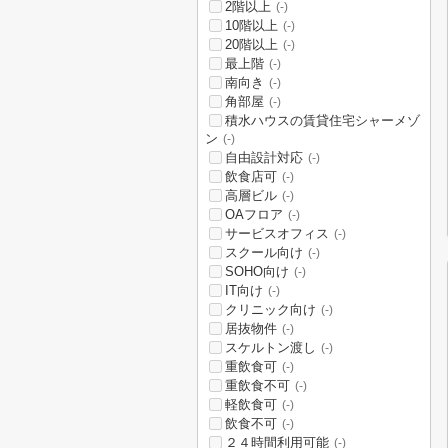
2階以上
(-)
10階以上
(-)
20階以上
(-)
最上階
(-)
南向き
(-)
角部屋
(-)
積水ハウスの賃貸住宅シャーメゾ
ン
(-)
自由設計対応
(-)
飲食店可
(-)
高層ビル
(-)
OAフロア
(-)
サービスオフィス
(-)
スクール向け
(-)
SOHO向け
(-)
IT向け
(-)
クリニック向け
(-)
居抜物件
(-)
スケルトン渡し
(-)
重飲食可
(-)
重飲食不可
(-)
軽飲食可
(-)
飲食不可
(-)
２４時間利用可能
(-)