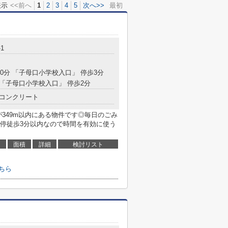
表示
<<前へ
1
2
3
4
5
次へ>>
最初
-1
20分 「子母口小学校入口」 停歩3分
 「子母口小学校入口」 停歩2分
コンクリート
349m以内にある物件です◎毎日のごみ
停徒歩3分以内なので時間を有効に使う
面積
詳細
検討リスト
ちら