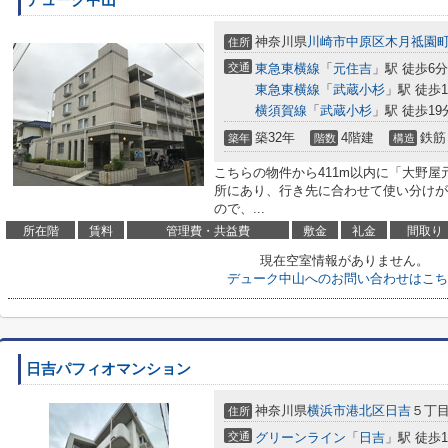
デューク中山
神奈川県
川崎市中原区
木月祗園
住所
交通
東急東横線
「
元住吉
」駅 徒歩6分
東急東横線
「
武蔵小杉
」駅 徒歩1
横須賀線
「
武蔵小杉
」駅 徒歩19
築32年
4階建
鉄筋
築年
階数
構造
こちらの物件から411m以内に「大野屋
所にあり、行き先に合わせて使い分けが
ので、...
所在階
賃料
管理費・共益費
敷金
礼金
間取り
現在空室情報がありません。
デューク中山へのお問い合わせはこち
日吉パフィオマンション
神奈川県
横浜市港北区
日吉
５丁目2
住所
交通
グリーンライン
「
日吉
」駅 徒歩1