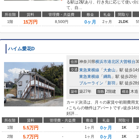
る駅は2駅あり、行き先に応じて使い分
て、自...
所在階
賃料
管理費・共益費
敷金
礼金
間取り
15
万円
0ヶ月
1階
8,500円
2ヶ月
2LDK
5
ハイム愛花D
神奈川県
横浜市港北区
大曽根台
3
住所
交通
東急東横線
「
大倉山
」駅 徒歩14
東急東横線
「
綱島
」駅 徒歩20分
ブルーライン
「
新羽
」駅 徒歩28
築27年
2階建
木造
築年
階数
構造
カード決済は、月々の家賃や初期費用支
♪こちらの物件はアパートです♪徒歩14
好評...
所在階
賃料
管理費・共益費
敷金
礼金
間取り
5.5
万円
0ヶ月
1階
-
1ヶ月
1K
1
5.7
万円
0ヶ月
2階
-
1ヶ月
1K
1