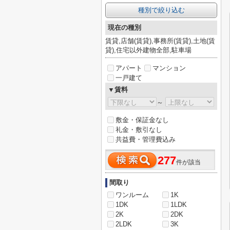
種別で絞り込む
現在の種別
賃貸,店舗(賃貸),事務所(賃貸),土地(賃
貸),住宅以外建物全部,駐車場
アパート
マンション
一戸建て
▼賃料
～
敷金・保証金なし
礼金・敷引なし
共益費・管理費込み
277
件が該当
間取り
ワンルーム
1K
1DK
1LDK
2K
2DK
2LDK
3K