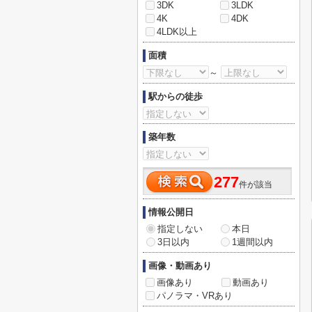
3DK
3LDK
4K
4DK
4LDK以上
面積
～
駅からの徒歩
築年数
277
件が該当
情報公開日
指定しない
本日
3日以内
1週間以内
画像・動画あり
画像あり
動画あり
パノラマ・VRあり