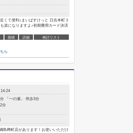
近くて便利♪まいばすけっと 日吉本町３
るのも楽になりますよ♪初期費用カード決済
面積
詳細
検討リスト
ちら
4-24
9分 「一の瀬」 停歩3分
2分
造
 綱島樽町店があります！お使いいただけ