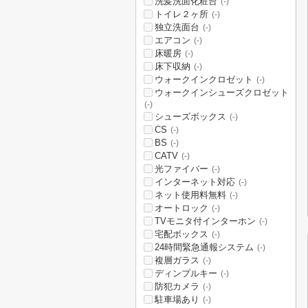
洗髪洗面化粧台
(-)
トイレ２ヶ所
(-)
独立洗面台
(-)
エアコン
(-)
床暖房
(-)
床下収納
(-)
ウォークインクロゼット
(-)
ウォークインシューズクロゼット
(-)
シューズボックス
(-)
CS
(-)
BS
(-)
CATV
(-)
光ファイバー
(-)
インターネット対応
(-)
ネット使用料無料
(-)
オートロック
(-)
TVモニタ付インターホン
(-)
宅配ボックス
(-)
24時間緊急通報システム
(-)
複層ガラス
(-)
ディンプルキー
(-)
防犯カメラ
(-)
駐車場あり
(-)