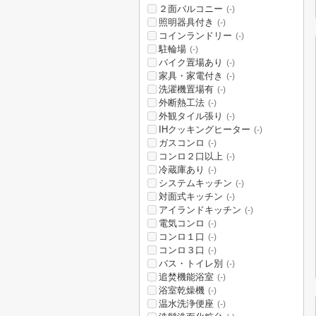
２面バルコニー
(-)
照明器具付き
(-)
コインランドリー
(-)
駐輪場
(-)
バイク置場あり
(-)
家具・家電付き
(-)
洗濯機置場有
(-)
外断熱工法
(-)
外観タイル張り
(-)
IHクッキングヒーター
(-)
ガスコンロ
(-)
コンロ２口以上
(-)
冷蔵庫あり
(-)
システムキッチン
(-)
対面式キッチン
(-)
アイランドキッチン
(-)
電気コンロ
(-)
コンロ１口
(-)
コンロ３口
(-)
バス・トイレ別
(-)
追焚機能浴室
(-)
浴室乾燥機
(-)
温水洗浄便座
(-)