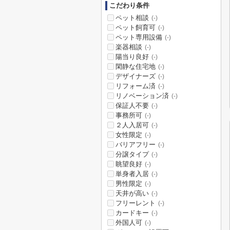
こだわり条件
ペット相談
(-)
ペット飼育可
(-)
ペット専用設備
(-)
楽器相談
(-)
陽当り良好
(-)
閑静な住宅地
(-)
デザイナーズ
(-)
リフォーム済
(-)
リノベーション済
(-)
保証人不要
(-)
事務所可
(-)
２人入居可
(-)
女性限定
(-)
バリアフリー
(-)
分譲タイプ
(-)
眺望良好
(-)
単身者入居
(-)
男性限定
(-)
天井が高い
(-)
フリーレント
(-)
カードキー
(-)
外国人可
(-)