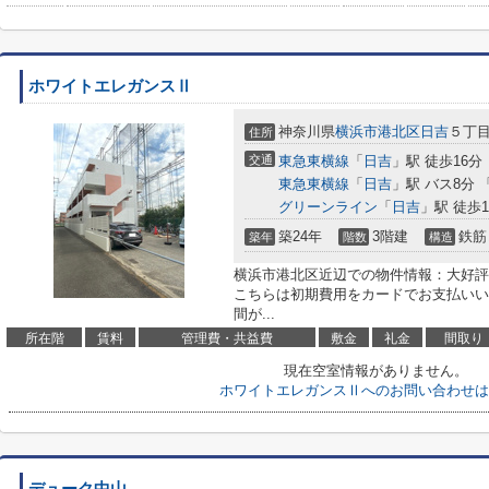
ホワイトエレガンスⅡ
神奈川県
横浜市港北区
日吉
５丁目1
住所
交通
東急東横線
「
日吉
」駅 徒歩16分
東急東横線
「
日吉
」駅 バス8分 
グリーンライン
「
日吉
」駅 徒歩1
築24年
3階建
鉄筋
築年
階数
構造
横浜市港北区近辺での物件情報：大好評
こちらは初期費用をカードでお支払いい
間が...
所在階
賃料
管理費・共益費
敷金
礼金
間取り
現在空室情報がありません。
ホワイトエレガンスⅡへのお問い合わせは