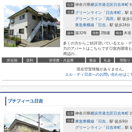
神奈川県
横浜市港北区
日吉本町
５
住所
交通
グリーンライン
「
日吉本町
」駅 
グリーンライン
「
高田
」駅 徒歩1
東急東横線
「
日吉
」駅 徒歩24分
築32年
2階建
木造
築年
階数
構造
多くの方からご好評頂いているエル・デ
力のアパートはこちらです◎室内環境も
周辺の...
所在階
賃料
管理費・共益費
敷金
礼金
間取り
現在空室情報がありません。
エル・ディ日吉へのお問い合わせはこ
プチフィーユ日吉
神奈川県
横浜市港北区
日吉本町
２
住所
交通
東急東横線
「
日吉
」駅 徒歩9分
グリーンライン
「
日吉本町
」駅 