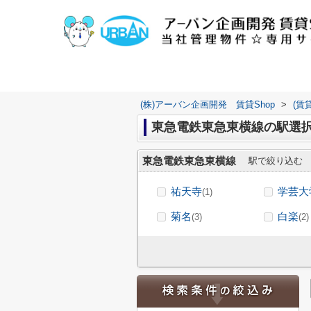
(株)アーバン企画開発 賃貸Shop
>
(賃
東急電鉄東急東横線の駅選
東急電鉄東急東横線
駅で絞り込む
祐天寺
学芸大
(1)
菊名
白楽
(3)
(2)