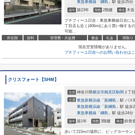
東急東横線
「
綱島
」駅 徒歩25分
築23年
2階建
木造
築年
階数
構造
プチフィーユ日吉：東急東横線日吉にも
丁目店も近く(406m)にあり買い物す
可能...
所在階
賃料
管理費・共益費
敷金
礼金
間取り
現在空室情報がありません。
プチフィーユ日吉へのお問い合わせはこ
クリスフォート【SHM】
神奈川県
横浜市鶴見区
駒岡
２丁目1
住所
交通
東急新横浜線
「
新綱島
」駅 バス
東急新横浜線
「
新綱島
」駅 徒歩2
東急東横線
「
綱島
」駅 徒歩24分
築1年
3階建
鉄骨
築年
階数
構造
歩いて215mの場所に、ビッグヨーサン