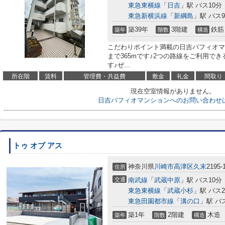
東急東横線
「
日吉
」駅 バス10分
東急新横浜線
「
新綱島
」駅 バス
築39年
3階建
鉄筋
築年
階数
構造
こだわりポイント満載の日吉パフィオマ
まで365mです♪2つの路線をご利用で
す♪ぜ...
所在階
賃料
管理費・共益費
敷金
礼金
間取り
現在空室情報がありません。
日吉パフィオマンションへのお問い合わせ
トゥ オブ アス
神奈川県
川崎市高津区
久末
2195-
住所
交通
南武線
「
武蔵中原
」駅 バス10分
東急東横線
「
武蔵小杉
」駅 バス
東急田園都市線
「
溝の口
」駅 バ
築1年
2階建
木造
築年
階数
構造