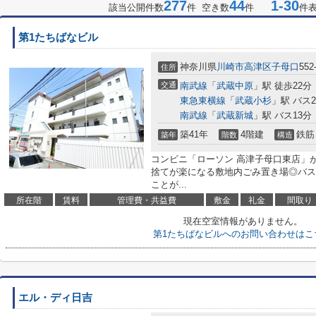
277
44
1-30
該当公開件数
件 空き数
件
件
第1たちばなビル
神奈川県
川崎市高津区
子母口
552
住所
交通
南武線
「
武蔵中原
」駅 徒歩22分
東急東横線
「
武蔵小杉
」駅 バス
南武線
「
武蔵新城
」駅 バス13分
築41年
4階建
鉄筋
築年
階数
構造
コンビニ「ローソン 高津子母口東店」が
捨てが楽になる敷地内ごみ置き場◎バス
ことが...
所在階
賃料
管理費・共益費
敷金
礼金
間取り
現在空室情報がありません。
第1たちばなビルへのお問い合わせはこ
エル・ディ日吉