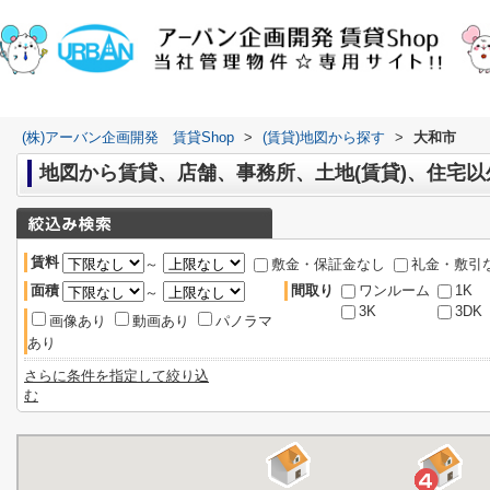
(株)アーバン企画開発 賃貸Shop
>
(賃貸)地図から探す
>
大和市
地図から賃貸、店舗、事務所、土地(賃貸)、住宅
賃料
～
敷金・保証金なし
礼金・敷引
面積
間取り
ワンルーム
1K
～
3K
3DK
画像あり
動画あり
パノラマ
あり
さらに条件を指定して絞り込
む