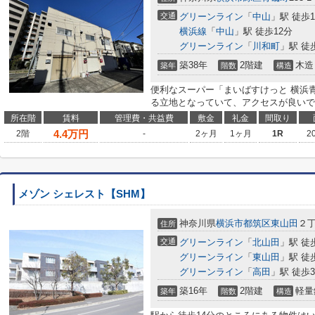
交通
グリーンライン
「
中山
」駅 徒歩1
横浜線
「
中山
」駅 徒歩12分
グリーンライン
「
川和町
」駅 徒
築38年
2階建
木造
築年
階数
構造
便利なスーパー「まいばすけっと 横浜青
る立地となっていて、アクセスが良いです(
所在階
賃料
管理費・共益費
敷金
礼金
間取り
4.4
万円
2階
-
2ヶ月
1ヶ月
1R
2
メゾン シェレスト【SHM】
神奈川県
横浜市都筑区
東山田
２丁
住所
交通
グリーンライン
「
北山田
」駅 徒
グリーンライン
「
東山田
」駅 徒
グリーンライン
「
高田
」駅 徒歩3
築16年
2階建
軽量
築年
階数
構造