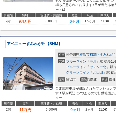
駅から徒歩14分のところにある物件は
場も用意されております♪日が当たる物
ートは...
所在階
賃料
管理費・共益費
敷金
礼金
間取り
9.4
万円
0ヶ月
2階
6,000円
1.5ヶ月
1LDK
アベニューすみれが丘【SHM】
神奈川県
横浜市都筑区
すみれが
住所
交通
ブルーライン
「
中川
」駅 徒歩16
ブルーライン
「
センター北
」駅 
グリーンライン
「
北山田
」駅 徒
築32年
3階建
鉄骨
築年
階数
構造
自走式駐車場が併設されたマンションで
す！駅が周辺に2つあるので行動範囲が
ルー...
所在階
賃料
管理費・共益費
敷金
礼金
間取り
11
万円
0ヶ月
2階
6,500円
2ヶ月
2LDK
5