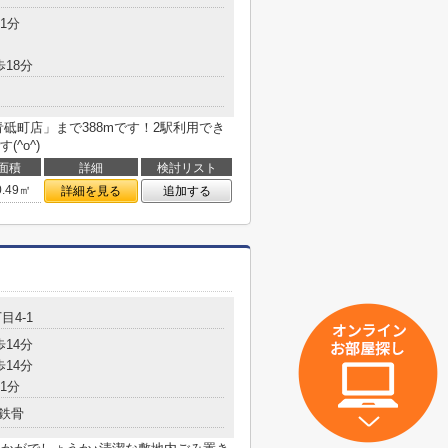
1分
歩18分
砥町店」まで388mです！2駅利用でき
^o^)
面積
詳細
検討リスト
0.49㎡
詳細を見る
追加する
目4-1
歩14分
歩14分
1分
鉄骨