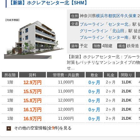
【新築】ホクレアセンター北【SHM】
神奈川県
横浜市都筑区
牛久保東
２
住所
交通
ブルーライン
「
センター北
」駅 
グリーンライン
「
北山田
」駅 徒
ブルーライン
「
センター南
」駅 
予定
4階建
鉄骨造
築年
階数
構造
【新築】ホクレアセンター北：ブルーラ
対策もバッチリなマンションタイプの物
せ...
所在階
賃料
管理費・共益費
敷金
礼金
間取り
12.9
万円
0ヶ月
1階
11,000円
2ヶ月
1LDK
15.5
万円
0ヶ月
1階
11,000円
2ヶ月
2LDK
15.8
万円
0ヶ月
1階
12,000円
2ヶ月
2LDK
16.1
万円
0ヶ月
1階
12,000円
2ヶ月
2LDK
16.9
万円
0ヶ月
1階
11,000円
2ヶ月
2LDK
その他の空室情報(全
9
件)を見る
+