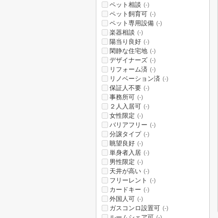
ペット相談
(-)
ペット飼育可
(-)
ペット専用設備
(-)
楽器相談
(-)
陽当り良好
(-)
閑静な住宅地
(-)
デザイナーズ
(-)
リフォーム済
(-)
リノベーション済
(-)
保証人不要
(-)
事務所可
(-)
２人入居可
(-)
女性限定
(-)
バリアフリー
(-)
分譲タイプ
(-)
眺望良好
(-)
単身者入居
(-)
男性限定
(-)
天井が高い
(-)
フリーレント
(-)
カードキー
(-)
外国人可
(-)
ガスコンロ設置可
(-)
ルームシェア可
(-)