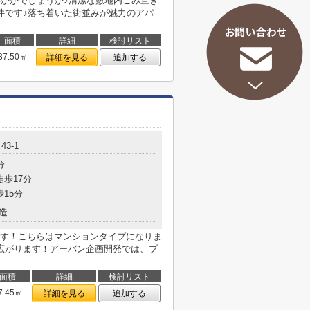
いかがでしょうか♪清潔な敷地内ごみ置き
件です♪落ち着いた街並みが魅力のアパ
面積
詳細
検討リスト
37.50㎡
詳細を見る
追加する
丘
43-1
分
徒歩17分
歩15分
造
す！こちらはマンションタイプになりま
広がります！アーバン企画開発では、ブ
面積
詳細
検討リスト
7.45㎡
詳細を見る
追加する