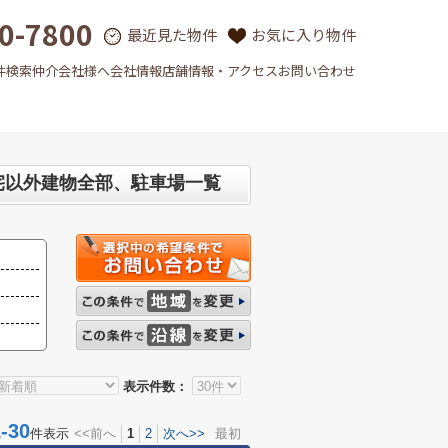
0-7800
最近見た物件
お気に入り物件
件検索
仲介会社様へ
会社情報
店舗情報・アクセス
お問い合わせ
宅以外建物全部、駐車場一覧
表示件数：
30
件表示
<<前へ
1
2
次へ>>
最初