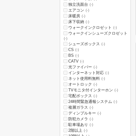
独立洗面台
(-)
エアコン
(-)
床暖房
(-)
床下収納
(-)
ウォークインクロゼット
(-)
ウォークインシューズクロゼット
(-)
シューズボックス
(-)
CS
(-)
BS
(-)
CATV
(-)
光ファイバー
(-)
インターネット対応
(-)
ネット使用料無料
(-)
オートロック
(-)
TVモニタ付インターホン
(-)
宅配ボックス
(-)
24時間緊急通報システム
(-)
複層ガラス
(-)
ディンプルキー
(-)
防犯カメラ
(-)
駐車場あり
(-)
2階以上
(-)