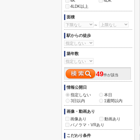
4K
4DK
4LDK以上
面積
～
駅からの徒歩
築年数
49
件が該当
情報公開日
指定しない
本日
3日以内
1週間以内
画像・動画あり
画像あり
動画あり
パノラマ・VRあり
こだわり条件