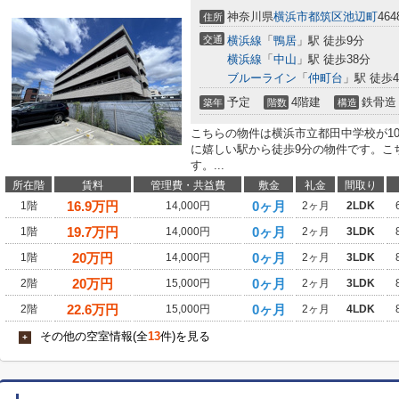
神奈川県
横浜市都筑区
池辺町
464
住所
交通
横浜線
「
鴨居
」駅 徒歩9分
横浜線
「
中山
」駅 徒歩38分
ブルーライン
「
仲町台
」駅 徒歩4
予定
4階建
鉄骨造
築年
階数
構造
こちらの物件は横浜市立都田中学校が10
に嬉しい駅から徒歩9分の物件です。こ
す。...
所在階
賃料
管理費・共益費
敷金
礼金
間取り
16.9
万円
0ヶ月
1階
14,000円
2ヶ月
2LDK
19.7
万円
0ヶ月
1階
14,000円
2ヶ月
3LDK
20
万円
0ヶ月
1階
14,000円
2ヶ月
3LDK
20
万円
0ヶ月
2階
15,000円
2ヶ月
3LDK
22.6
万円
0ヶ月
2階
15,000円
2ヶ月
4LDK
その他の空室情報(全
13
件)を見る
+