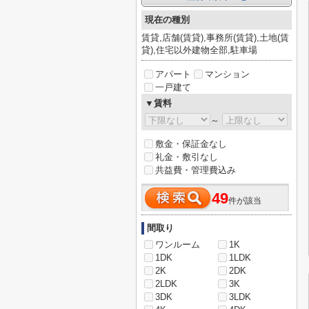
現在の種別
賃貸,店舗(賃貸),事務所(賃貸),土地(賃
貸),住宅以外建物全部,駐車場
アパート
マンション
一戸建て
▼賃料
～
敷金・保証金なし
礼金・敷引なし
共益費・管理費込み
49
件が該当
間取り
ワンルーム
1K
1DK
1LDK
2K
2DK
2LDK
3K
3DK
3LDK