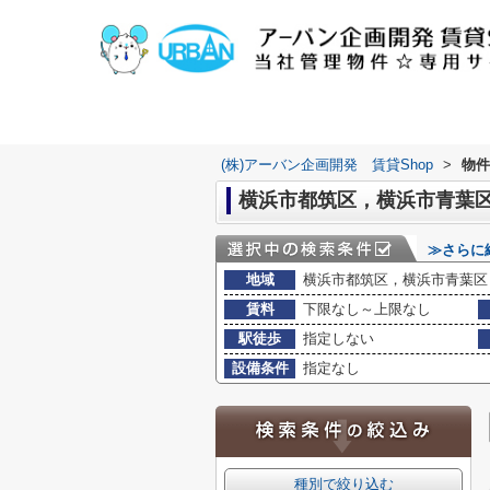
(株)アーバン企画開発 賃貸Shop
>
物件
横浜市都筑区，横浜市青葉区
≫さらに
地域
横浜市都筑区，横浜市青葉区
賃料
下限なし～上限なし
駅徒歩
指定しない
設備条件
指定なし
種別で絞り込む