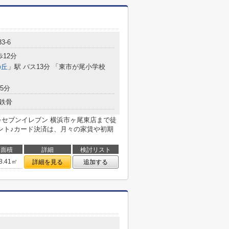
33-6
歩12分
の丘
」駅 バス13分 「東市が尾小学校
5分
鉄骨
♪セブンイレブン 横浜市ヶ尾東店まで徒
ント♪カード決済は、月々の家賃や初期
面積
詳細
検討リスト
8.41㎡
詳細を見る
追加する