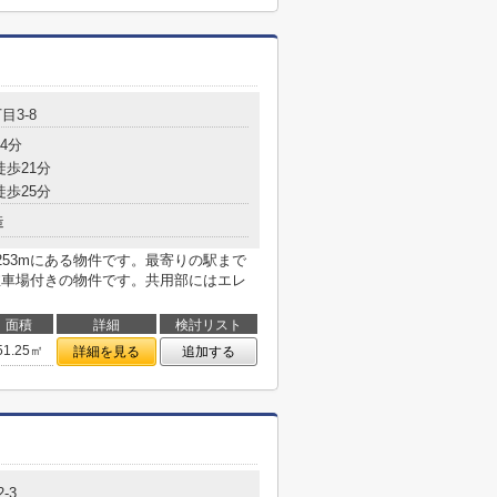
目3-8
4分
徒歩21分
徒歩25分
造
253mにある物件です。最寄りの駅まで
駐車場付きの物件です。共用部にはエレ
面積
詳細
検討リスト
51.25㎡
詳細を見る
追加する
2-3