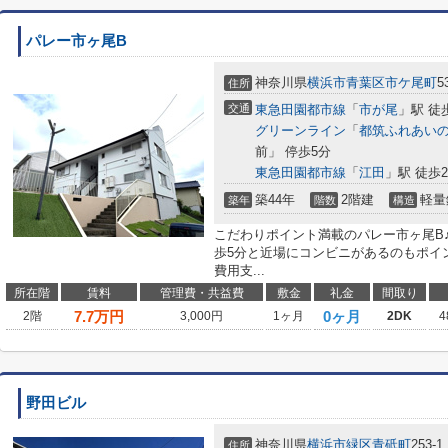
パレー市ヶ尾B
神奈川県
横浜市青葉区
市ケ尾町
5
住所
交通
東急田園都市線
「
市が尾
」駅 徒
グリーンライン
「
都筑ふれあい
前」 停歩5分
東急田園都市線
「
江田
」駅 徒歩2
築44年
2階建
軽量
築年
階数
構造
こだわりポイント満載のパレー市ヶ尾B
歩5分と近場にコンビニがあるのもポイ
費用支...
所在階
賃料
管理費・共益費
敷金
礼金
間取り
7.7
万円
0ヶ月
2階
3,000円
1ヶ月
2DK
4
野田ビル
神奈川県
横浜市緑区
青砥町
253-1
住所