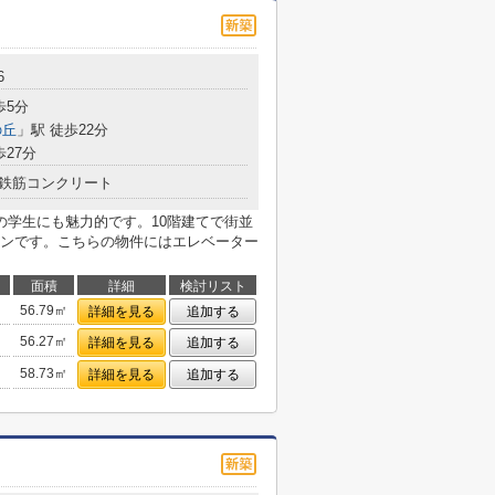
6
歩5分
の丘
」駅 徒歩22分
歩27分
鉄筋コンクリート
の学生にも魅力的です。10階建てで街並
ンです。こちらの物件にはエレベーター
面積
詳細
検討リスト
56.79㎡
詳細を見る
追加する
56.27㎡
詳細を見る
追加する
58.73㎡
詳細を見る
追加する