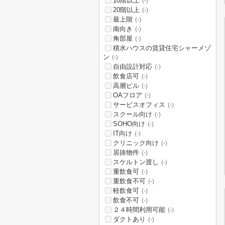
10階以上
(-)
20階以上
(-)
最上階
(-)
南向き
(-)
角部屋
(-)
積水ハウスの賃貸住宅シャーメゾ
ン
(-)
自由設計対応
(-)
飲食店可
(-)
高層ビル
(-)
OAフロア
(-)
サービスオフィス
(-)
スクール向け
(-)
SOHO向け
(-)
IT向け
(-)
クリニック向け
(-)
居抜物件
(-)
スケルトン渡し
(-)
重飲食可
(-)
重飲食不可
(-)
軽飲食可
(-)
飲食不可
(-)
２４時間利用可能
(-)
ダクトあり
(-)