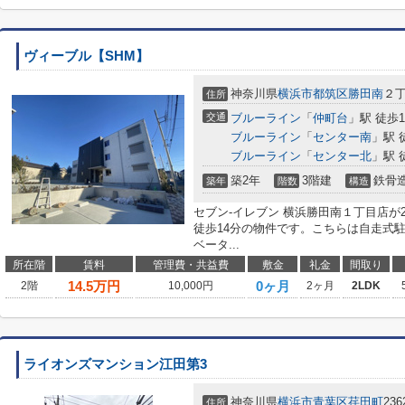
ヴィーブル【SHM】
神奈川県
横浜市都筑区
勝田南
２丁
住所
交通
ブルーライン
「
仲町台
」駅 徒歩1
ブルーライン
「
センター南
」駅 
ブルーライン
「
センター北
」駅 
築2年
3階建
鉄骨
築年
階数
構造
セブン‐イレブン 横浜勝田南１丁目店が
徒歩14分の物件です。こちらは自走式
ベータ...
所在階
賃料
管理費・共益費
敷金
礼金
間取り
14.5
万円
0ヶ月
2階
10,000円
2ヶ月
2LDK
ライオンズマンション江田第3
神奈川県
横浜市青葉区
荏田町
236
住所