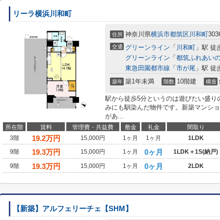
リーラ横浜川和町
神奈川県
横浜市都筑区
川和町
303
住所
交通
グリーンライン
「
川和町
」駅 徒
グリーンライン
「
都筑ふれあい
東急田園都市線
「
市が尾
」駅 徒
築1年未満
10階建
築年
階数
構造
駅から徒歩5分というのは遊びたい盛り
みにも馴染んだ物件です。新築マンショ
があ...
所在階
賃料
管理費・共益費
敷金
礼金
間取り
19.2
万円
3階
15,000円
1ヶ月
1ヶ月
1LDK
19.3
万円
0ヶ月
9階
15,000円
1ヶ月
1LDK＋1S(納戸)
19.3
万円
0ヶ月
9階
15,000円
1ヶ月
2LDK
【新築】アルフェリーチェ【SHM】