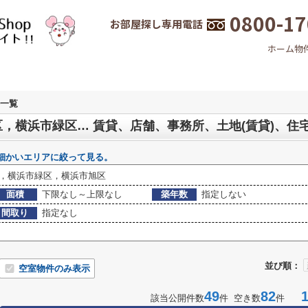
0800-17
お部屋探し専用電話
ホーム
物
一覧
，横浜市緑区… 賃貸、店舗、事務所、土地(賃貸)、住
細かいエリアに絞って見る。
，横浜市緑区，横浜市旭区
面積
下限なし～上限なし
築年数
指定しない
間取り
指定なし
並び順：
空室物件のみ表示
49
82
1-
該当公開件数
件 空き数
件