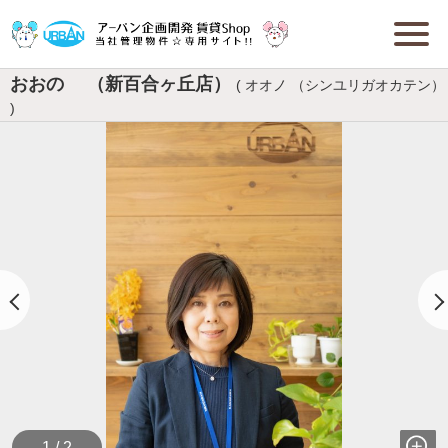
おおの （新百合ヶ丘店）
( オオノ （シンユリガオカテン）
)
1 / 2