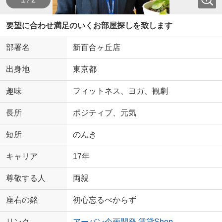
要望に合わせ満足のいくお部屋探しを致します
部署名
新百合ヶ丘店
出身地
東京都
趣味
フィットネス、ヨガ、観劇
長所
ポジティブ、元気
短所
のんき
キャリア
17年
尊敬する人
両親
座右の銘
初心忘るべからず
リンク
アーバン企画開発 賃貸Shop