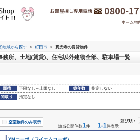
0800-17
お部屋探し専用電話
ホーム
物
貸)地域から探す
>
町田市
>
真光寺の賃貸物件
事務所、土地(賃貸)、住宅以外建物全部、駐車場一覧
面積
下限なし～上限なし
築年数
指定しない
間取り
指定なし
並び順：
空室物件のみ表示
1
1-1
該当公開件数
件
件表示
YMコーポ（ワイエムコーポ）