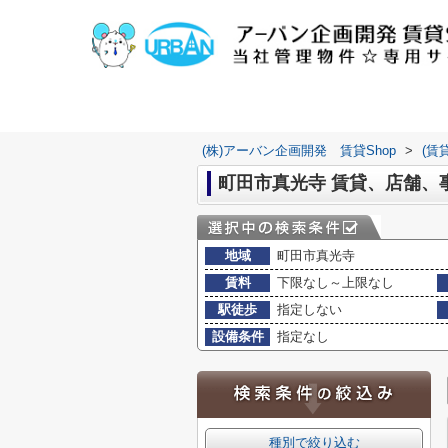
(株)アーバン企画開発 賃貸Shop
>
(賃
町田市真光寺 賃貸、店舗、
地域
町田市真光寺
賃料
下限なし～上限なし
駅徒歩
指定しない
設備条件
指定なし
種別で絞り込む