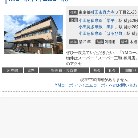
東京都
町田市
真光寺
３丁目21-23
住所
交通
小田急多摩線
「
栗平
」駅 徒歩29
小田急多摩線
「
黒川
」駅 徒歩26
小田急多摩線
「
はるひ野
」駅 徒
築21年
3階建
木造
築年
階数
構造
ぜひ一度見ていただきたい、「YMコー
物件はスーパー「スーパー三和 鶴川店」
のアクセ...
所在階
賃料
管理費・共益費
敷金
礼金
間取り
現在空室情報がありません。
YMコーポ（ワイエムコーポ）へのお問い合わ