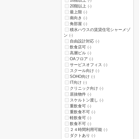
10階以上
(-)
20階以上
(-)
最上階
(-)
南向き
(-)
角部屋
(-)
積水ハウスの賃貸住宅シャーメゾ
ン
(-)
自由設計対応
(-)
飲食店可
(-)
高層ビル
(-)
OAフロア
(-)
サービスオフィス
(-)
スクール向け
(-)
SOHO向け
(-)
IT向け
(-)
クリニック向け
(-)
居抜物件
(-)
スケルトン渡し
(-)
重飲食可
(-)
重飲食不可
(-)
軽飲食可
(-)
飲食不可
(-)
２４時間利用可能
(-)
ダクトあり
(-)