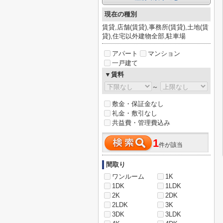
現在の種別
賃貸,店舗(賃貸),事務所(賃貸),土地(賃
貸),住宅以外建物全部,駐車場
アパート
マンション
一戸建て
▼賃料
～
敷金・保証金なし
礼金・敷引なし
共益費・管理費込み
1
件が該当
間取り
ワンルーム
1K
1DK
1LDK
2K
2DK
2LDK
3K
3DK
3LDK