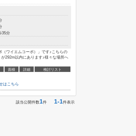
分
分
歩35分
ポ（ワイエムコーポ）」です♪こちらの
が292m以内にあります♪様々な場所へ
面積
詳細
検討リスト
せはこちら
1
1-1
該当公開件数
件
件表示