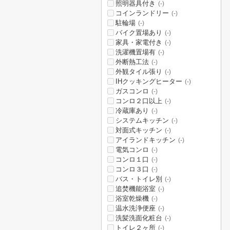
照明器具付き
(-)
コインランドリー
(-)
駐輪場
(-)
バイク置場あり
(-)
家具・家電付き
(-)
洗濯機置場有
(-)
外断熱工法
(-)
外観タイル張り
(-)
IHクッキングヒーター
(-)
ガスコンロ
(-)
コンロ２口以上
(-)
冷蔵庫あり
(-)
システムキッチン
(-)
対面式キッチン
(-)
アイランドキッチン
(-)
電気コンロ
(-)
コンロ１口
(-)
コンロ３口
(-)
バス・トイレ別
(-)
追焚機能浴室
(-)
浴室乾燥機
(-)
温水洗浄便座
(-)
洗髪洗面化粧台
(-)
トイレ２ヶ所
(-)