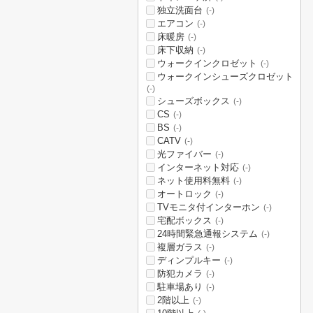
独立洗面台
(-)
エアコン
(-)
床暖房
(-)
床下収納
(-)
ウォークインクロゼット
(-)
ウォークインシューズクロゼット
(-)
シューズボックス
(-)
CS
(-)
BS
(-)
CATV
(-)
光ファイバー
(-)
インターネット対応
(-)
ネット使用料無料
(-)
オートロック
(-)
TVモニタ付インターホン
(-)
宅配ボックス
(-)
24時間緊急通報システム
(-)
複層ガラス
(-)
ディンプルキー
(-)
防犯カメラ
(-)
駐車場あり
(-)
2階以上
(-)