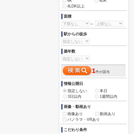
4K
4DK
4LDK以上
面積
～
駅からの徒歩
築年数
1
件が該当
情報公開日
指定しない
本日
3日以内
1週間以内
画像・動画あり
画像あり
動画あり
パノラマ・VRあり
こだわり条件