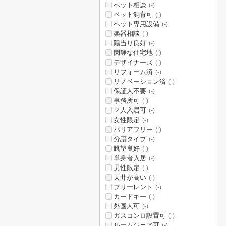
ペット相談
(-)
ペット飼育可
(-)
ペット専用設備
(-)
楽器相談
(-)
陽当り良好
(-)
閑静な住宅地
(-)
デザイナーズ
(-)
リフォーム済
(-)
リノベーション済
(-)
保証人不要
(-)
事務所可
(-)
２人入居可
(-)
女性限定
(-)
バリアフリー
(-)
分譲タイプ
(-)
眺望良好
(-)
単身者入居
(-)
男性限定
(-)
天井が高い
(-)
フリーレント
(-)
カードキー
(-)
外国人可
(-)
ガスコンロ設置可
(-)
ルームシェア可
(-)