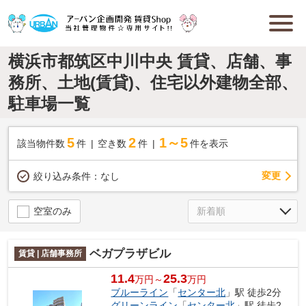
横浜市都筑区中川中央 賃貸、店舗、事
務所、土地(賃貸)、住宅以外建物全部、
駐車場一覧
5
2
1～5
該当物件数
件
空き数
件
件を表示
変更
絞り込み条件：
なし
空室のみ
ベガプラザビル
賃貸 | 店舗事務所
11.4
25.3
万円～
万円
ブルーライン
「
センター北
」駅 徒歩2分
グリーンライン
「
センター北
」駅 徒歩2