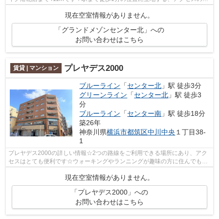
い物件です！共用部には敷地内ごみ置...
現在空室情報がありません。
「グランドメゾンセンター北」への
お問い合わせはこちら
プレヤデス2000
賃貸 | マンション
ブルーライン
「
センター北
」駅 徒歩3分
グリーンライン
「
センター北
」駅 徒歩3
分
ブルーライン
「
センター南
」駅 徒歩18分
築26年
神奈川県
横浜市都筑区
中川中央
１丁目38-
1
プレヤデス2000の詳しい情報☆2つの路線をご利用できる場所にあり、アク
セスはとても便利です☆ウォーキングやランニングが趣味の方に住んでもら
いたいのが平坦な場所にあるマンションで...
現在空室情報がありません。
「プレヤデス2000」への
お問い合わせはこちら