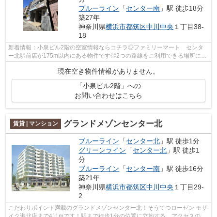
ブルーライン
「
センター南
」駅 徒歩18分
築27年
神奈川県
横浜市都筑区
中川中央
１丁目38-
18
新着情報：小泉ビル2階の空室情報ならコチラ◎ファミリーマート センタ
ー北駅前店が175m以内にある物件です◎2つの路線をご利用できる場所にあ
り、アクセスはとても便利です◎駅から徒歩...
現在空き物件情報がありません。
「小泉ビル2階」への
お問い合わせはこちら
グランドメゾンセンター北
賃貸 | マンション
ブルーライン
「
センター北
」駅 徒歩1分
グリーンライン
「
センター北
」駅 徒歩1
分
ブルーライン
「
センター南
」駅 徒歩16分
築21年
神奈川県
横浜市都筑区
中川中央
１丁目29-
2
こだわりポイント満載のグランドメゾンセンター北！そうてつローゼン モザ
イク港北店まで411mです！駅まで徒歩1分の位置に立地する、アクセスの良