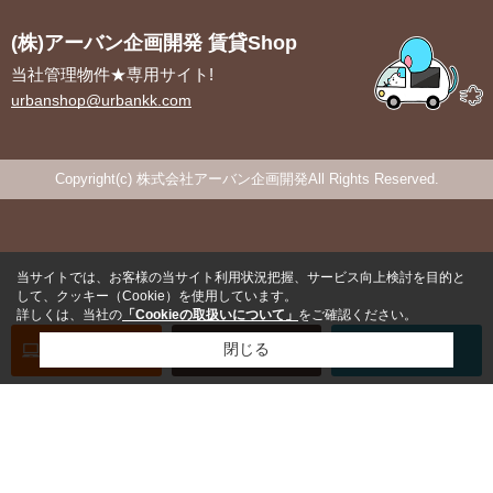
(株)アーバン企画開発 賃貸Shop
当社管理物件★専用サイト!
urbanshop@urbankk.com
Copyright(c) 株式会社アーバン企画開発All Rights Reserved.
当サイトでは、お客様の当サイト利用状況把握、サービス向上検討を目的と
して、クッキー（Cookie）を使用しています。
詳しくは、当社の
「Cookieの取扱いについて」
をご確認ください。
オンライン
お部屋探し
閉じる
お問い合わせ
お部屋探し
専用電話