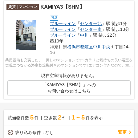
KAMIYA3【SHM】
賃貸 | マンション
礼0
ブルーライン
「
センター北
」駅 徒歩1分
ブルーライン
「
センター南
」駅 徒歩13分
ブルーライン
「
中川
」駅 徒歩22分
築10年
神奈川県
横浜市都筑区
中川中央
１丁目24-
16
共用設備も充実した、一押しのマンションです♪カラリと気持ちの良い浴室を
実現につながる浴室乾燥機付きのマンションです♪エアコン付きなので、室内
の温度や湿度の調整が簡単です♪わず...
現在空室情報がありません。
「KAMIYA3【SHM】」への
お問い合わせはこちら
5
2
1～5
該当物件数
件
空き数
件
件を表示
変更
絞り込み条件：
なし